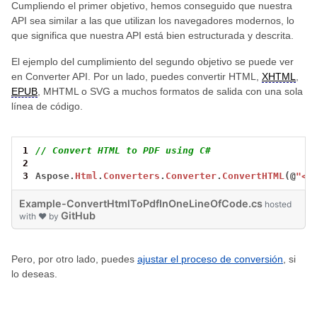
Cumpliendo el primer objetivo, hemos conseguido que nuestra
API sea similar a las que utilizan los navegadores modernos, lo
que significa que nuestra API está bien estructurada y descrita.
El ejemplo del cumplimiento del segundo objetivo se puede ver
en Converter API. Por un lado, puedes convertir HTML,
XHTML
,
EPUB
, MHTML o SVG a muchos formatos de salida con una sola
línea de código.
1
// Convert HTML to PDF using C#
2
3
Aspose.
Html
.
Converters
.
Converter
.
ConvertHTML
(
@
"<s
Example-ConvertHtmlToPdfInOneLineOfCode.cs
hosted
GitHub
with ❤ by
Pero, por otro lado, puedes
ajustar el proceso de conversión
, si
lo deseas.