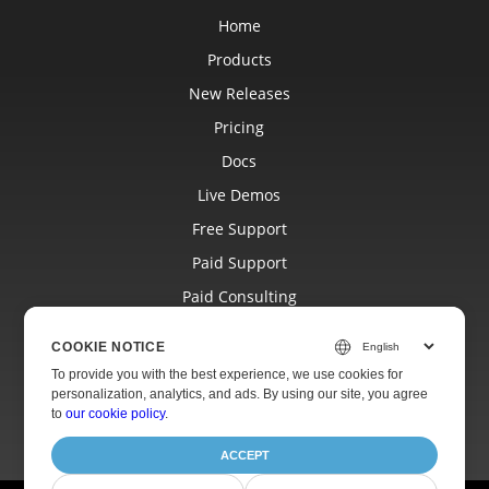
Home
Products
New Releases
Pricing
Docs
Live Demos
Free Support
Paid Support
Paid Consulting
Blog
COOKIE NOTICE
Websites
To provide you with the best experience, we use cookies for
personalization, analytics, and ads. By using our site, you agree
About
to
our cookie policy
.
ACCEPT