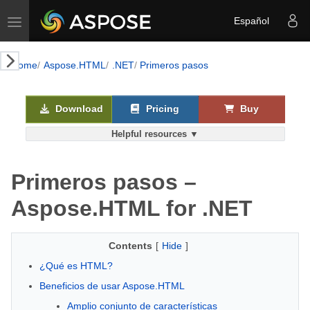
Toggle navigation
Español
k AI
Home
Aspose.HTML
.NET
Primeros pasos
Download
Pricing
Buy
Helpful resources ▼
Primeros pasos –
Aspose.HTML for .NET
Contents
[
Hide
]
¿Qué es HTML?
Beneficios de usar Aspose.HTML
Amplio conjunto de características