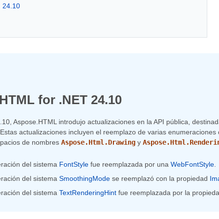
n 24.10
HTML for .NET 24.10
4.10, Aspose.HTML introdujo actualizaciones en la API pública, destina
 Estas actualizaciones incluyen el reemplazo de varias enumeraciones
espacios de nombres
Aspose.Html.Drawing
y
Aspose.Html.Renderi
ración del sistema
FontStyle
fue reemplazada por una
WebFontStyle
.
ración del sistema
SmoothingMode
se reemplazó con la propiedad
Im
ración del sistema
TextRenderingHint
fue reemplazada por la propied