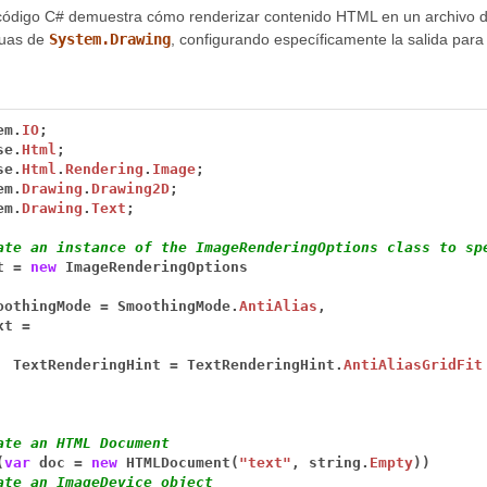
código C# demuestra cómo renderizar contenido HTML en un archivo
guas de
System.Drawing
, configurando específicamente la salida para
em.
IO
;
se.
Html
;
se.
Html
.
Rendering
.
Image
;
em.
Drawing
.
Drawing2D
;
em.
Drawing
.
Text
;
ate an instance of the ImageRenderingOptions class to sp
t
=
new
ImageRenderingOptions
oothingMode
=
SmoothingMode.
AntiAlias
,
xt
=
TextRenderingHint
=
TextRenderingHint.
AntiAliasGridFit
ate an HTML Document
(
var
doc
=
new
HTMLDocument(
"text"
,
string.
Empty
))
ate an ImageDevice object