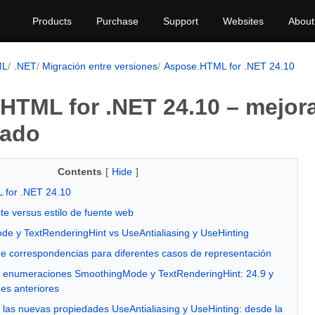
Products
Purchase
Support
Websites
About
ML
.NET
Migración entre versiones
Aspose.HTML for .NET 24.10
HTML for .NET 24.10 – mejora
zado
Contents
[
Hide
]
 for .NET 24.10
nte versus estilo de fuente web
e y TextRenderingHint vs UseAntialiasing y UseHinting
de correspondencias para diferentes casos de representación
 enumeraciones SmoothingMode y TextRenderingHint: 24.9 y
nes anteriores
 las nuevas propiedades UseAntialiasing y UseHinting: desde la