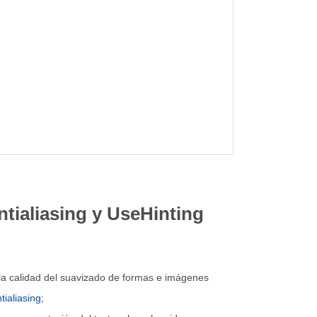
ialiasing y UseHinting
r la calidad del suavizado de formas e imágenes
ialiasing
;