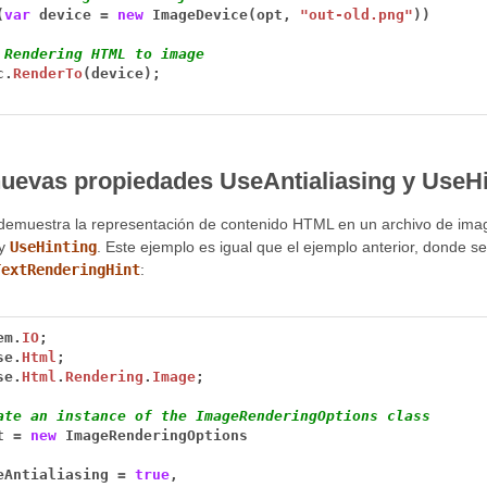
(
var
device
=
new
ImageDevice(opt,
"out-old.png"
))
 Rendering HTML to image
c.
RenderTo
(device);
nuevas propiedades UseAntialiasing y UseHin
 demuestra la representación de contenido HTML en un archivo de ima
y
UseHinting
. Este ejemplo es igual que el ejemplo anterior, donde s
TextRenderingHint
:
em.
IO
;
se.
Html
;
se.
Html
.
Rendering
.
Image
;
ate an instance of the ImageRenderingOptions class
t
=
new
ImageRenderingOptions
eAntialiasing
=
true
,