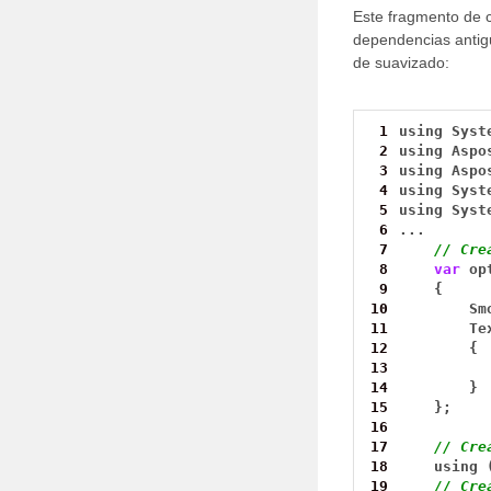
Este fragmento de 
dependencias anti
de suavizado:
 1
using
Syst
 2
using
Aspo
 3
using
Aspo
 4
using
Syst
 5
using
Syst
 6
...
 7
// Cre
 8
var
op
 9
{
10
Sm
11
Te
12
{
13
14
}
15
};
16
17
// Cre
18
using
19
// Cre