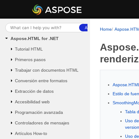
Ask AI
Home
Aspose.HT
Aspose.HTML for .NET
Aspose.
Tutorial HTML
renderi
Primeros pasos
Trabajar con documentos HTML
Conversión entre formatos
Aspose.HTML
Extracción de datos
Estilo de fue
Accesibilidad web
SmoothingMod
Tabla 
Programación avanzada
Uso de
Controladores de mensajes
versio
Artículos How-to
Uso de