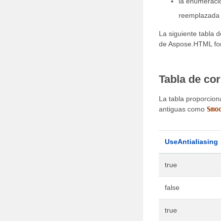
la enumeraci
reemplazada 
La siguiente tabla 
de Aspose.HTML for
Tabla de co
La tabla proporcion
antiguas como
Smo
UseAntialiasing
true
false
true