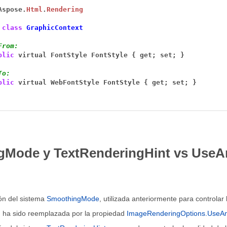
Aspose.
Html
.
Rendering
class
GraphicContext
From:
blic
virtual
FontStyle
FontStyle
{
get;
set;
}
To:
blic
virtual
WebFontStyle
FontStyle
{
get;
set;
}
Mode y TextRenderingHint vs UseAnt
ón del sistema
SmoothingMode
, utilizada anteriormente para controla
, ha sido reemplazada por la propiedad
ImageRenderingOptions.UseAnt