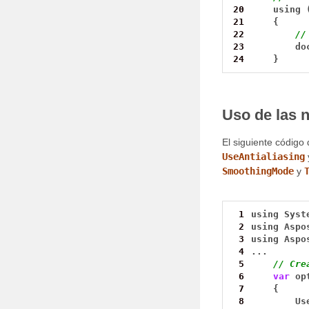
20
using
21
{
22
//
23
do
24
}
Uso de las 
El siguiente código
UseAntialiasing
SmoothingMode
y
 1
using
Syst
 2
using
Aspo
 3
using
Aspo
 4
...
 5
// Cre
 6
var
op
 7
{
 8
Us