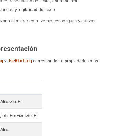
la representación del texto, ahora ha sido
aridad y legibilidad del texto.
izado al migrar entre versiones antiguas y nuevas
presentación
ng
y
UseHinting
corresponden a propiedades más
AliasGridFit
leBitPerPixelGridFit
Alias