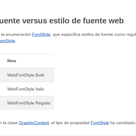
fuente versus estilo de fuente web
, la enumeración
FontStyle
, que especifica estilos de fuente como regul
ntStyle
:
New
WebFontStyle.Bold
WebFontStyle.Italic
WebFontStyle.Regular
n la clase
GraphicContext
, el tipo de propiedad
FontStyle
ha cambiado