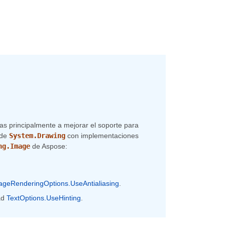
das principalmente a mejorar el soporte para
 de
System.Drawing
con implementaciones
ng.Image
de Aspose:
ageRenderingOptions.UseAntialiasing
.
ad
TextOptions.UseHinting
.