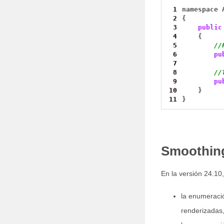
 1
namespace
 2
{
 3
public
 4
{
 5
//
 6
pu
 7
 8
//
 9
pu
10
}
11
}
Smoothing
En la versión 24.10,
la enumeraci
renderizadas