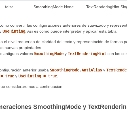
false
SmoothingMode.None
TextRenderingHint.Sing
cómo convertir las configuraciones anteriores de suavizado y represen
y
UseHinting
. Así es como puede interpretar y aplicar esta tabla:
 el nivel requerido de claridad del texto y representación de formas pa
las nuevas propiedades.
s antiguos valores
SmoothingMode
y
TextRenderingHint
con las co
configuración anterior usaba
SmoothingMode.AntiAlias
y
TextRende
 = true
y
UseHinting = true
.
que consideraremos a continuación.
eraciones SmoothingMode y TextRenderingH