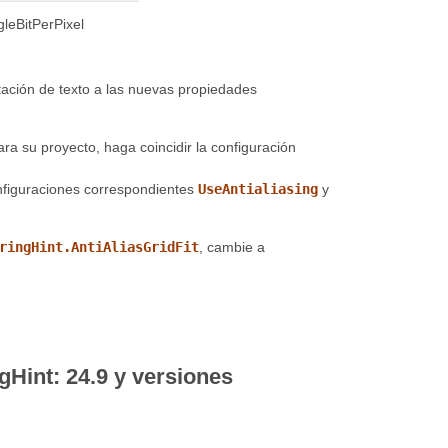
leBitPerPixel
tación de texto a las nuevas propiedades
ra su proyecto, haga coincidir la configuración
nfiguraciones correspondientes
UseAntialiasing
y
ringHint.AntiAliasGridFit
, cambie a
int: 24.9 y versiones