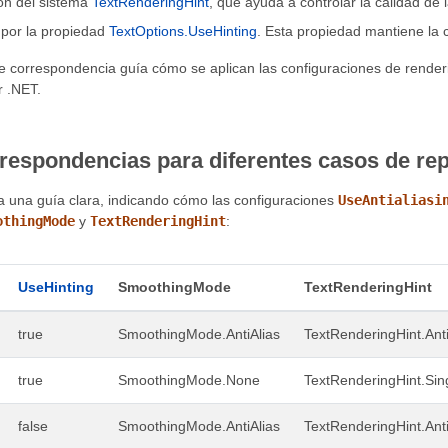
ón del sistema
TextRenderingHint
, que ayuda a controlar la calidad de 
por la propiedad
TextOptions.UseHinting
. Esta propiedad mantiene la cl
de correspondencia guía cómo se aplican las configuraciones de render
 .NET.
rrespondencias para diferentes casos de re
a una guía clara, indicando cómo las configuraciones
UseAntialiasi
othingMode
y
TextRenderingHint
:
UseHinting
SmoothingMode
TextRenderingHint
true
SmoothingMode.AntiAlias
TextRenderingHint.Anti
true
SmoothingMode.None
TextRenderingHint.Sing
false
SmoothingMode.AntiAlias
TextRenderingHint.Anti