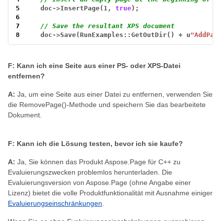
5
doc
->
InsertPage(1,
true
);
6
7
// Save the resultant XPS document
8
doc
->
Save(RunExamples::GetOutDir()
+
u
"AddPag
F: Kann ich eine Seite aus einer PS- oder XPS-Datei
entfernen?
A:
Ja, um eine Seite aus einer Datei zu entfernen, verwenden Sie
die RemovePage()-Methode und speichern Sie das bearbeitete
Dokument.
F: Kann ich die Lösung testen, bevor ich sie kaufe?
A:
Ja, Sie können das Produkt Aspose.Page für C++ zu
Evaluierungszwecken problemlos herunterladen. Die
Evaluierungsversion von Aspose.Page (ohne Angabe einer
Lizenz) bietet die volle Produktfunktionalität mit Ausnahme einiger
Evaluierungseinschränkungen
.