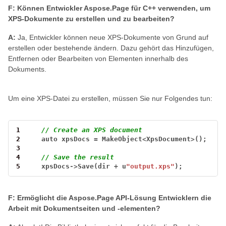
F: Können Entwickler Aspose.Page für C++ verwenden, um
XPS-Dokumente zu erstellen und zu bearbeiten?
A:
Ja, Entwickler können neue XPS-Dokumente von Grund auf
erstellen oder bestehende ändern. Dazu gehört das Hinzufügen,
Entfernen oder Bearbeiten von Elementen innerhalb des
Dokuments.
Um eine XPS-Datei zu erstellen, müssen Sie nur Folgendes tun:
1
// Create an XPS document
2
auto
xpsDocs
=
MakeObject
<
XpsDocument
>
();
3
4
// Save the result
5
xpsDocs
->
Save(dir
+
u
"output.xps"
);
F: Ermöglicht die Aspose.Page API-Lösung Entwicklern die
Arbeit mit Dokumentseiten und -elementen?