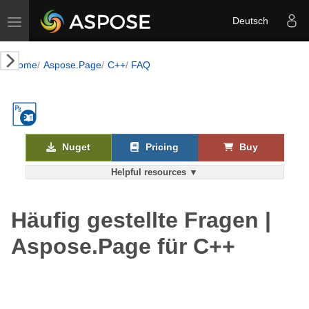
Toggle navigation
Deutsch
Home
Aspose.Page
C++
FAQ
Nuget
Pricing
Buy
Helpful resources ▼
Häufig gestellte Fragen |
Aspose.Page für C++