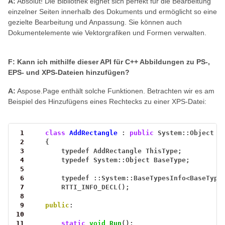
A:
Absolut! Die Bibliothek eignet sich perfekt für die Bearbeitung
einzelner Seiten innerhalb des Dokuments und ermöglicht so eine
gezielte Bearbeitung und Anpassung. Sie können auch
Dokumentelemente wie Vektorgrafiken und Formen verwalten.
F: Kann ich mithilfe dieser API für C++ Abbildungen zu PS-,
EPS- und XPS-Dateien hinzufügen?
A:
Aspose.Page enthält solche Funktionen. Betrachten wir es am
Beispiel des Hinzufügens eines Rechtecks ​​zu einer XPS-Datei:
 1
class
AddRectangle
:
public
System::Object
 2
{
 3
typedef
AddRectangle
ThisType;
 4
typedef
System::Object
BaseType;
 5
 6
typedef
::System::BaseTypesInfo
<
BaseType
 7
RTTI_INFO_DECL();
 8
 9
public
:
10
11
static
void
Run
();