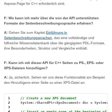
Aspose.Page für C++ erforderlich sind.
F: Wo kann ich mehr über die von der API unterstützten
Formate der Seitenbeschreibungssprache erfahren?
A:
Gehen Sie zum Kapitel
Einführung in
Seitenbeschreibungssprachen
, das eine vollständige und
hilfreiche Wissensdatenbank über die gängigsten PDL-Formate,
ihre Besonderheiten, Struktur und Vergleiche enthält.
F: Kann ich mit dieser API für C++ Seiten zu PS-, EPS- oder
XPS-Dateien hinzufügen?
A:
Ja, sicherlich. Sehen wir uns diese Funktionalität am Beispiel
des Hinzufügens einer Seite zu einer XPS-Datei an:
1
// Create a new XPS Document
2
System::SharedPtr
<
XpsDocument
>
doc
=
System::
3
4
// Insert an empty page at the beginning of p