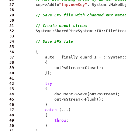
27
xmp
->
Add(u
"tmp:newKey"
,
System::MakeObje
28
29
// Save EPS file with changed XMP metada
30
31
// Create ouput stream
32
System::SharedPtr
<
System::IO::FileStream
33
34
// Save EPS file
35
36
{
37
auto
__finally_guard_1
=
::System::M
38
{
39
outPsStream
->
Close();
40
});
41
42
try
43
{
44
document
->
Save(outPsStream);
45
outPsStream
->
Flush();
46
}
47
catch
(...)
48
{
49
throw
;
50
}
51
}