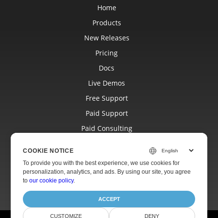
Home
Products
New Releases
Pricing
Docs
Live Demos
Free Support
Paid Support
Paid Consulting
Blog
COOKIE NOTICE
Websites
To provide you with the best experience, we use cookies for
personalization, analytics, and ads. By using our site, you agree
About
to
our cookie policy
.
ACCEPT
CUSTOMIZE
DENY