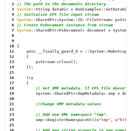
 2
// The path to the documents directory.
 3
System
::String
dataDir
=
RunExamples::GetDataDir
 4
// Initialize EPS file input stream
 5
System
::SharedPtr
<
System::IO::FileStream
>
psStre
 6
// Create PsDocument instance from stream
 7
System
::SharedPtr
<
PsDocument
>
document
=
System:
 8
 9
10
{
11
auto
__finally_guard_0
=
::System::MakeScope
12
{
13
psStream
->
Close();
14
});
15
16
try
17
{
18
// Get XMP metadata. If EPS file doesn't
19
System::SharedPtr
<
XmpMetadata
>
xmp
=
doc
20
21
//Change XMP metadata values
22
23
// Add new XML namespace "tmp".
24
xmp
->
RegisterNamespaceUri(u
"tmp"
,
u
"http
25
26
// Add new string property in new namesp