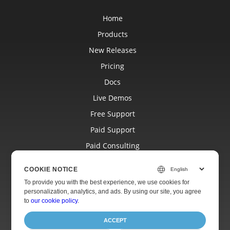
Home
Products
New Releases
Pricing
Docs
Live Demos
Free Support
Paid Support
Paid Consulting
Blog
COOKIE NOTICE
Websites
To provide you with the best experience, we use cookies for
personalization, analytics, and ads. By using our site, you agree
About
to
our cookie policy
.
ACCEPT