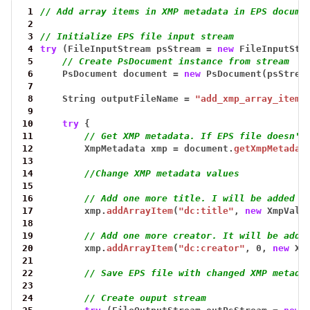
 1
// Add array items in XMP metadata in EPS docume
 2
 3
// Initialize EPS file input stream
 4
try
(FileInputStream
psStream
=
new
FileInputStr
 5
// Create PsDocument instance from stream
 6
PsDocument
document
=
new
PsDocument(psStrea
 7
 8
String
outputFileName
=
"add_xmp_array_items
 9
10
try
{
11
// Get XMP metadata. If EPS file doesn't
12
XmpMetadata
xmp
=
document.
getXmpMetadat
13
14
//Change XMP metadata values
15
16
// Add one more title. I will be added a
17
xmp.
addArrayItem
(
"dc:title"
,
new
XmpValu
18
19
// Add one more creator. It will be adde
20
xmp.
addArrayItem
(
"dc:creator"
,
0,
new
Xm
21
22
// Save EPS file with changed XMP metada
23
24
// Create ouput stream