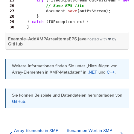
25
try
(FileOutputStream
outPsStream
=
new
26
// Save EPS file
27
document.
save
(outPsStream);
28
}
29
}
catch
(IOException
ex)
{
30
}
Example-AddXMPArrayItemsEPS.java
hosted with ❤ by
GitHub
Weitere Informationen finden Sie unter „Hinzufügen von
Array-Elementen in XMP-Metadaten“ in
.NET
und
C++
.
Sie können Beispiele und Datendateien herunterladen von
GitHub
.
Array-Elemente in XMP-
Benannten Wert in XMP-