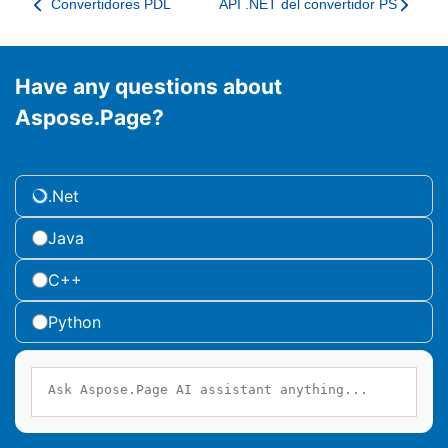
Convertidores PDL
API .NET del convertidor PS
Have any questions about
Aspose.Page?
.Net
Java
C++
Python