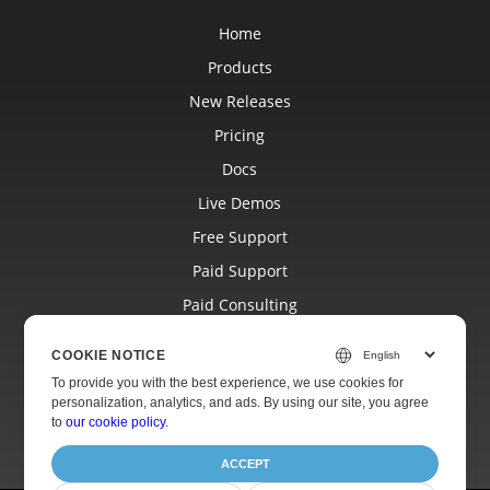
Home
Products
New Releases
Pricing
Docs
Live Demos
Free Support
Paid Support
Paid Consulting
Blog
COOKIE NOTICE
Websites
To provide you with the best experience, we use cookies for
personalization, analytics, and ads. By using our site, you agree
About
to
our cookie policy
.
ACCEPT