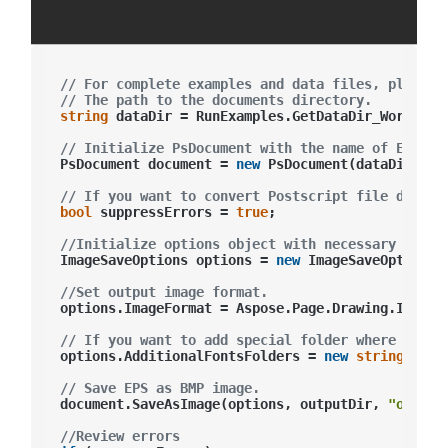
// For complete examples and data files, please 
// The path to the documents directory.
string
 dataDir = RunExamples.GetDataDir_WorkingWi
// Initialize PsDocument with the name of EPS fi
PsDocument document = 
new
 PsDocument(dataDir + 
"
// If you want to convert Postscript file despit
bool
 suppressErrors = 
true
;

//Initialize options object with necessary param
ImageSaveOptions options = 
new
 ImageSaveOptions()
//Set output image format.
options.ImageFormat = Aspose.Page.Drawing.Imaging
// If you want to add special folder where fonts
options.AdditionalFontsFolders = 
new
string
[] { 
// Save EPS as BMP image.
document.SaveAsImage(options, outputDir, 
"out_im
//Review errors