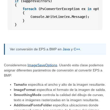
if
 (suppressErrors)

{

foreach
 (PsConverterException ex 
in
 options.
    {

        Console.WriteLine(ex.Message);

    }

Ver conversión de EPS a BMP en
Java
y
C++
.
Consideremos
ImageSaveOptions
. Usando esta clase podemos
asignar diferentes parámetros de conversión al convertir EPS a
BMP.
Tamaño
especifica el ancho y alto de la imagen resultante.
ImageFormat
especifica el formato de la imagen de salida.
SmoothingMode
controla la calidad del dibujo de curvas,
texto e imágenes rasterizadas en la imagen resultante.
AdditionalFontsFolder
especifica ubicaciones donde