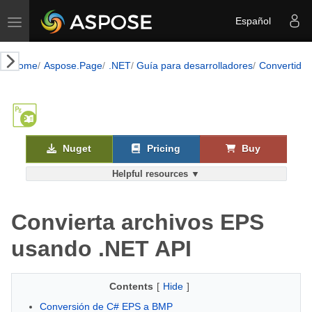
Toggle navigation
Español
Home
Aspose.Page
.NET
Guía para desarrolladores
Convertido
Nuget
Pricing
Buy
Helpful resources ▼
Convierta archivos EPS
usando .NET API
Contents
[
Hide
]
Conversión de C# EPS a BMP