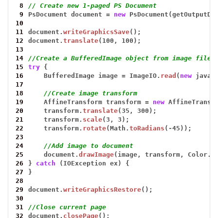
 8
// Create new 1-paged PS Document
 9
PsDocument
document
=
new
PsDocument(getOutputDi
10
11
document.
writeGraphicsSave
();
12
document.
translate
(100,
100);
13
14
//Create a BufferedImage object from image file
15
try
{
16
BufferedImage
image
=
ImageIO.
read
(
new
java.
17
18
//Create image transform
19
AffineTransform
transform
=
new
AffineTransf
20
transform.
translate
(35,
300);
21
transform.
scale
(3,
3);
22
transform.
rotate
(Math.
toRadians
(
-
45));
23
24
//Add image to document
25
document.
drawImage
(image,
transform,
Color.
W
26
}
catch
(IOException
ex)
{
27
}
28
29
document.
writeGraphicsRestore
();
30
31
//Close current page
32
document.
closePage
();