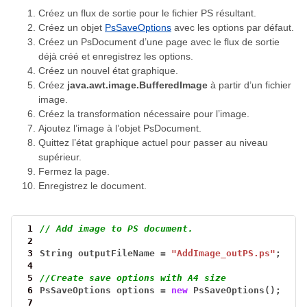
Créez un flux de sortie pour le fichier PS résultant.
Créez un objet
PsSaveOptions
avec les options par défaut.
Créez un PsDocument d’une page avec le flux de sortie
déjà créé et enregistrez les options.
Créez un nouvel état graphique.
Créez
java.awt.image.BufferedImage
à partir d’un fichier
image.
Créez la transformation nécessaire pour l’image.
Ajoutez l’image à l’objet PsDocument.
Quittez l’état graphique actuel pour passer au niveau
supérieur.
Fermez la page.
Enregistrez le document.
 1
// Add image to PS document.
 2
 3
String
outputFileName
=
"AddImage_outPS.ps"
;
 4
 5
//Create save options with A4 size
 6
PsSaveOptions
options
=
new
PsSaveOptions();
 7