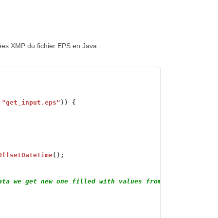
ées XMP du fichier EPS en Java :
"get_input.eps"
))
{
OffsetDateTime
();
ata we get new one filled with values from PS metadata c