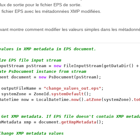
 flux de sortie pour le fichier EPS de sortie.
e fichier EPS avec les métadonnées XMP modifiées.
uivant montre comment modifier les valeurs simples dans les métadonn
values in XMP metadata in EPS document.
ize EPS file input stream
nputStream
psStream
=
new
FileInputStream(getDataDir()
+
ate PsDocument instance from stream
ment
document
=
new
PsDocument(psStream);
outputFileName
=
"change_values_out.eps"
;
systemZone
=
ZoneId.
systemDefault
();
DateTime
now
=
LocalDateTime.
now
().
atZone
(systemZone).
to
 Get XMP metadata. If EPS file doesn't contain XMP metad
pMetadata
xmp
=
document.
getXmpMetadata
();
Change XMP metadata values