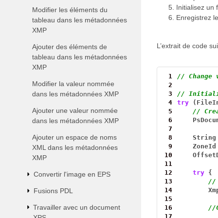
Initialisez un
Modifier les éléments du
Enregistrez l
tableau dans les métadonnées
XMP
L’extrait de code s
Ajouter des éléments de
tableau dans les métadonnées
XMP
 1
// Change 
Modifier la valeur nommée
 2
dans les métadonnées XMP
 3
// Initial
 4
try
(FileI
Ajouter une valeur nommée
 5
// Cre
 6
PsDocu
dans les métadonnées XMP
 7
Ajouter un espace de noms
 8
String
 9
ZoneId
XML dans les métadonnées
10
Offset
XMP
11
12
try
{
Convertir l'image en EPS
13
//
14
Xm
Fusions PDL
15
Travailler avec un document
16
//
17
XPS