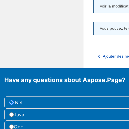
Voir la modific
Vous pouvez tél
Ajouter des 
Have any questions about Aspose.Page?
.Net
Java
C++