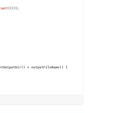
tant
())));
etOutputDir()
+
outputFileName))
{