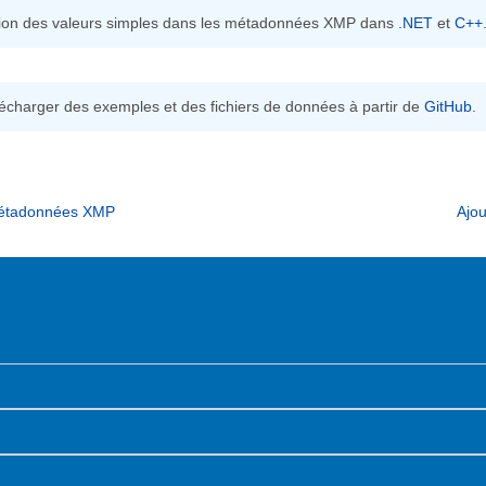
ation des valeurs simples dans les métadonnées XMP dans
.NET
et
C++
écharger des exemples et des fichiers de données à partir de
GitHub
.
métadonnées XMP
Ajo