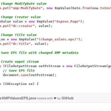
 Change ModifyDate value
p.
put
(
"xmp:ModifyDate"
,
new
XmpValue(Date.
from
(now.
toIns
 Change Creator value
pValue
value
=
new
XmpValue(
"Aspose.Page"
);
p.
put
(
"dc:creator"
,
value);
 Change Title value
lue
=
new
XmpValue(
"(change_values.eps)"
);
p.
put
(
"dc:title"
,
value);
 Save EPS file with changed XMP metadata
 Create ouput stream
y
(FileOutputStream
outPsStream
=
new
FileOutputStream(g
// Save EPS file
document.
save
(outPsStream);
h
(IOException
ex)
{
eXMPValuesEPS.java
GitHub
hosted with ❤ by