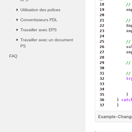
18
//
Utilisation des polices
19
xm
20
Convertisseurs PDL
21
//
22
Xm
Travailler avec EPS
23
xm
24
Travailler avec un document
25
//
PS
26
va
27
xm
FAQ
28
29
//
30
31
//
32
tr
33
34
35
}
36
}
catc
37
}
Example-Chang