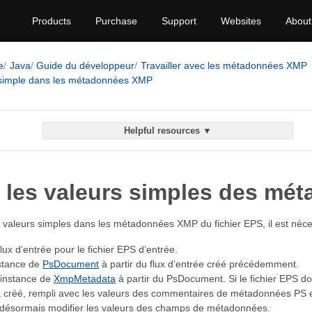
Products
Purchase
Support
Websites
About
e
Java
Guide du développeur
Travailler avec les métadonnées XMP
r simple dans les métadonnées XMP
Helpful resources ▼
r les valeurs simples des mé
s valeurs simples dans les métadonnées XMP du fichier EPS, il est néce
 flux d’entrée pour le fichier EPS d’entrée.
stance de
PsDocument
à partir du flux d’entrée créé précédemment.
instance de
XmpMetadata
à partir du PsDocument. Si le fichier EPS 
 créé, rempli avec les valeurs des commentaires de métadonnées PS e
désormais modifier les valeurs des champs de métadonnées.