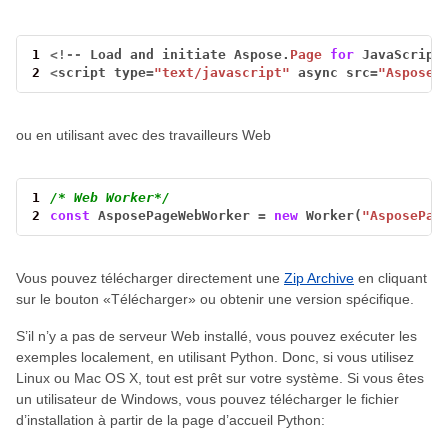
1
<!--
Load
and
initiate
Aspose.
Page
for
JavaScript
2
<
script
type
=
"text/javascript"
async
src
=
"AsposeP
ou en utilisant avec des travailleurs Web
1
/* Web Worker*/
2
const
AsposePageWebWorker
=
new
Worker(
"AsposePag
Vous pouvez télécharger directement une
Zip Archive
en cliquant
sur le bouton «Télécharger» ou obtenir une version spécifique.
S’il n’y a pas de serveur Web installé, vous pouvez exécuter les
exemples localement, en utilisant Python. Donc, si vous utilisez
Linux ou Mac OS X, tout est prêt sur votre système. Si vous êtes
un utilisateur de Windows, vous pouvez télécharger le fichier
d’installation à partir de la page d’accueil Python: