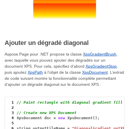
Ajouter un dégradé diagonal
Aspose.Page pour .NET propose la classe
XpsGradientBrush
,
avec laquelle vous pouvez ajouter des dégradés sur un
document XPS. Pour cela, spécifiez d’abord
XpsGradientStop
,
puis ajoutez
XpsPath
à l’objet de la classe
XpsDocument
. L’extrait
de code suivant montre la fonctionnalité complète permettant
d’ajouter un dégradé diagonal sur le document XPS :
 1
// Paint rectangle with diagonal gradient fill i
 2
 3
// Create new XPS Document
 4
XpsDocument
doc
=
new
XpsDocument();
 5
 6
string
outputFileName
=
"DiagonalGradient_outXPS