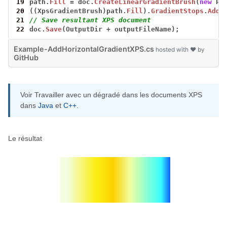
19
path.
Fill
=
doc.
CreateLinearGradientBrush
(
new
Po
20
((XpsGradientBrush)path.
Fill
).
GradientStops
.
AddR
21
// Save resultant XPS document
22
doc.
Save
(OutputDir
+
outputFileName);
Example-AddHorizontalGradientXPS.cs
hosted with ❤ by
GitHub
Voir Travailler avec un dégradé dans les documents XPS
dans
Java
et
C++
.
Le résultat