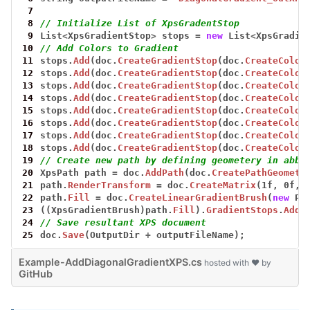
 7
 8
// Initialize List of XpsGradentStop
 9
List
<
XpsGradientStop
>
stops
=
new
List
<
XpsGradie
10
// Add Colors to Gradient
11
stops.
Add
(doc.
CreateGradientStop
(doc.
CreateColor
12
stops.
Add
(doc.
CreateGradientStop
(doc.
CreateColor
13
stops.
Add
(doc.
CreateGradientStop
(doc.
CreateColor
14
stops.
Add
(doc.
CreateGradientStop
(doc.
CreateColor
15
stops.
Add
(doc.
CreateGradientStop
(doc.
CreateColor
16
stops.
Add
(doc.
CreateGradientStop
(doc.
CreateColor
17
stops.
Add
(doc.
CreateGradientStop
(doc.
CreateColor
18
stops.
Add
(doc.
CreateGradientStop
(doc.
CreateColor
19
// Create new path by defining geometery in abbr
20
XpsPath
path
=
doc.
AddPath
(doc.
CreatePathGeometr
21
path.
RenderTransform
=
doc.
CreateMatrix
(1f,
0f,
22
path.
Fill
=
doc.
CreateLinearGradientBrush
(
new
Po
23
((XpsGradientBrush)path.
Fill
).
GradientStops
.
AddR
24
// Save resultant XPS document
25
doc.
Save
(OutputDir
+
outputFileName);
Example-AddDiagonalGradientXPS.cs
hosted with ❤ by
GitHub