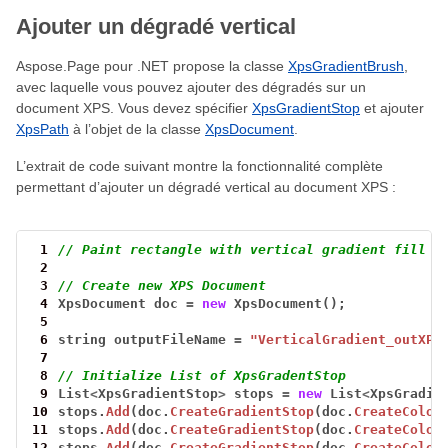
Ajouter un dégradé vertical
Aspose.Page pour .NET propose la classe
XpsGradientBrush
,
avec laquelle vous pouvez ajouter des dégradés sur un
document XPS. Vous devez spécifier
XpsGradientStop
et ajouter
XpsPath
à l’objet de la classe
XpsDocument
.
L’extrait de code suivant montre la fonctionnalité complète
permettant d’ajouter un dégradé vertical au document XPS :
 1
// Paint rectangle with vertical gradient fill i
 2
 3
// Create new XPS Document
 4
XpsDocument
doc
=
new
XpsDocument();
 5
 6
string
outputFileName
=
"VerticalGradient_outXPS
 7
 8
// Initialize List of XpsGradentStop
 9
List
<
XpsGradientStop
>
stops
=
new
List
<
XpsGradie
10
stops.
Add
(doc.
CreateGradientStop
(doc.
CreateColor
11
stops.
Add
(doc.
CreateGradientStop
(doc.
CreateColor
12
stops.
Add
(doc.
CreateGradientStop
(doc.
CreateColor