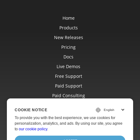
Home
Products
New Releases
Pricing
Docs
Live Demos
Free Support
Paid Support
Paid Consulting
Blog
COOKIE NOTICE
Websites
To provide you with the best experience, we use cookies for
personalization, analytics, and ads. By using our site, you agree
About
to
our cookie policy
.