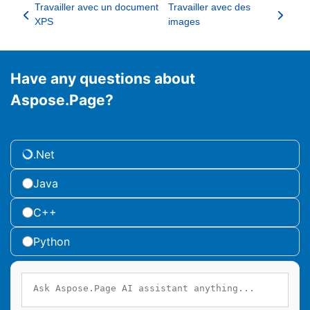
Travailler avec un document
Travailler avec des
XPS
images
Have any questions about
Aspose.Page?
.Net
Java
C++
Python