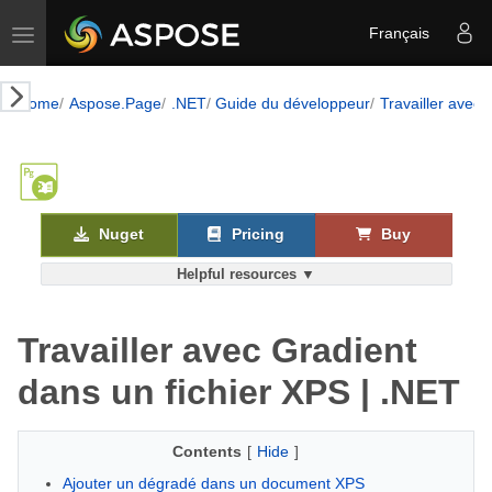
Toggle navigation
Français
Home
Aspose.Page
.NET
Guide du développeur
Travailler avec
Nuget
Pricing
Buy
Helpful resources ▼
Travailler avec Gradient
dans un fichier XPS | .NET
Contents
[
Hide
]
Ajouter un dégradé dans un document XPS