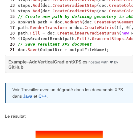
13
stops.
Add
(doc.
CreateGradientStop
(doc.
CreateColor
14
stops.
Add
(doc.
CreateGradientStop
(doc.
CreateColor
15
// Create new path by defining geometery in abbr
16
XpsPath
path
=
doc.
AddPath
(doc.
CreatePathGeometr
17
path.
RenderTransform
=
doc.
CreateMatrix
(1f,
0f,
18
path.
Fill
=
doc.
CreateLinearGradientBrush
(
new
Po
19
((XpsGradientBrush)path.
Fill
).
GradientStops
.
AddR
20
// Save resultant XPS document
21
doc.
Save
(OutputDir
+
outputFileName);
Example-AddVerticalGradientXPS.cs
hosted with ❤ by
GitHub
Voir Travailler avec un dégradé dans les documents XPS
dans
Java
et
C++
.
Le résultat