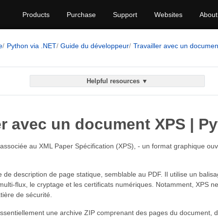
Products
Purchase
Support
Websites
About
e
Python via .NET
Guide du développeur
Travailler avec un docume
Helpful resources ▼
ler avec un document XPS | Py
associée au XML Paper Spécification (XPS), - un format graphique ouv
de description de page statique, semblable au PDF. Il utilise un balisa
l multi-flux, le cryptage et les certificats numériques. Notamment, XPS n
ière de sécurité.
essentiellement une archive ZIP comprenant des pages du document, d