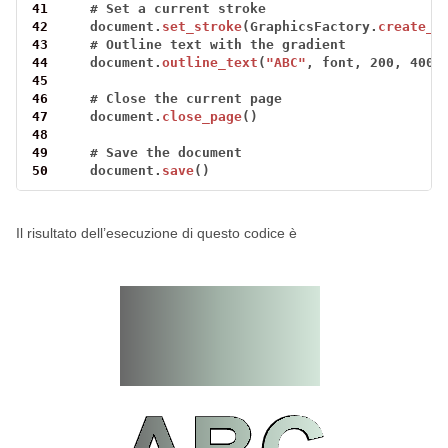
41
#
Set
a
current
stroke
42
document.
set_stroke
(GraphicsFactory.
create_p
43
#
Outline
text
with
the
gradient
44
document.
outline_text
(
"ABC"
,
font,
200,
400)
45
46
#
Close
the
current
page
47
document.
close_page
()
48
49
#
Save
the
document
50
document.
save
()
Il risultato dell’esecuzione di questo codice è