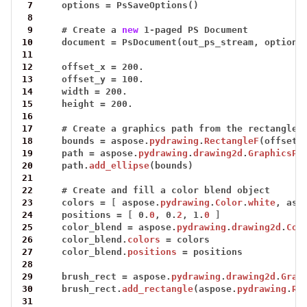
 7
options
=
PsSaveOptions()
 8
 9
#
Create
a
new
1
-
paged
PS
Document
10
document
=
PsDocument(out_ps_stream,
options
11
12
offset_x
=
200.
13
offset_y
=
100.
14
width
=
200.
15
height
=
200.
16
17
#
Create
a
graphics
path
from
the
rectangle
18
bounds
=
aspose.
pydrawing
.
RectangleF
(offset_
19
path
=
aspose.
pydrawing
.
drawing2d
.
GraphicsPa
20
path.
add_ellipse
(bounds)
21
22
#
Create
and
fill
a
color
blend
object
23
colors
=
[
aspose.
pydrawing
.
Color
.
white
,
asp
24
positions
=
[
0.
0
,
0.
2
,
1.
0
]
25
color_blend
=
aspose.
pydrawing
.
drawing2d
.
Col
26
color_blend.
colors
=
colors
27
color_blend.
positions
=
positions
28
29
brush_rect
=
aspose.
pydrawing
.
drawing2d
.
Grap
30
brush_rect.
add_rectangle
(aspose.
pydrawing
.
Re
31