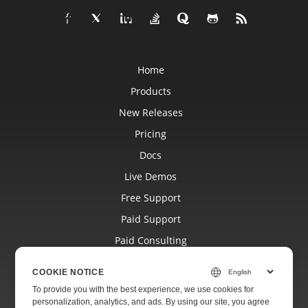
Home
Products
New Releases
Pricing
Docs
Live Demos
Free Support
Paid Support
Paid Consulting
Blog
COOKIE NOTICE
Websites
To provide you with the best experience, we use cookies for
personalization, analytics, and ads. By using our site, you agree
About