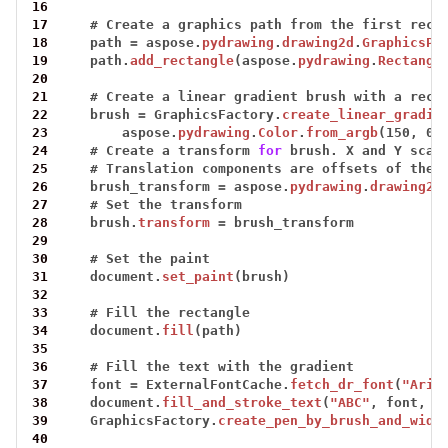
16
17
#
Create
a
graphics
path
from
the
first
rect
18
path
=
aspose.
pydrawing
.
drawing2d
.
GraphicsPa
19
path.
add_rectangle
(aspose.
pydrawing
.
Rectangl
20
21
#
Create
a
linear
gradient
brush
with
a
rect
22
brush
=
GraphicsFactory.
create_linear_gradie
23
aspose.
pydrawing
.
Color
.
from_argb
(150,
0,
24
#
Create
a
transform
for
brush.
X
and
Y
scal
25
#
Translation
components
are
offsets
of
the
26
brush_transform
=
aspose.
pydrawing
.
drawing2d
27
#
Set
the
transform
28
brush.
transform
=
brush_transform
29
30
#
Set
the
paint
31
document.
set_paint
(brush)
32
33
#
Fill
the
rectangle
34
document.
fill
(path)
35
36
#
Fill
the
text
with
the
gradient
37
font
=
ExternalFontCache.
fetch_dr_font
(
"Aria
38
document.
fill_and_stroke_text
(
"ABC"
,
font,
2
39
GraphicsFactory.
create_pen_by_brush_and_widt
40