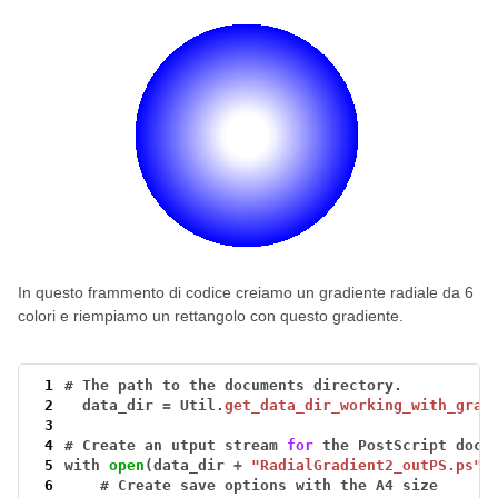
In questo frammento di codice creiamo un gradiente radiale da 6
colori e riempiamo un rettangolo con questo gradiente.
 1
#
The
path
to
the
documents
directory.
 2
data_dir
=
Util.
get_data_dir_working_with_grad
 3
 4
#
Create
an
utput
stream
for
the
PostScript
docu
 5
with
open
(data_dir
+
"RadialGradient2_outPS.ps"
,
 6
#
Create
save
options
with
the
A4
size