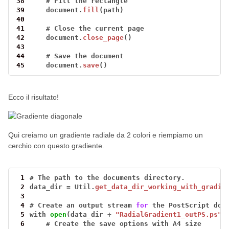
38
#
Fill
the
rectangle
39
document.
fill
(path)
40
41
#
Close
the
current
page
42
document.
close_page
()
43
44
#
Save
the
document
45
document.
save
()
Ecco il risultato!
Qui creiamo un gradiente radiale da 2 colori e riempiamo un
cerchio con questo gradiente.
 1
#
The
path
to
the
documents
directory.
 2
data_dir
=
Util.
get_data_dir_working_with_gradie
 3
 4
#
Create
an
output
stream
for
the
PostScript
doc
 5
with
open
(data_dir
+
"RadialGradient1_outPS.ps"
,
 6
#
Create
the
save
options
with
A4
size