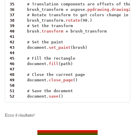
35
#
Translation
components
are
offsets
of
the
36
brush_transform
=
aspose.
pydrawing
.
drawing2d
37
#
Rotate
transform
to
get
colors
change
in
t
38
brush_transform.
rotate
(90.)
39
#
Set
the
transform
40
brush.
transform
=
brush_transform
41
42
#
Set
the
paint
43
document.
set_paint
(brush)
44
45
#
Fill
the
rectangle
46
document.
fill
(path)
47
48
#
Close
the
current
page
49
document.
close_page
()
50
51
#
Save
the
document
52
document.
save
()
Ecco il risultato!