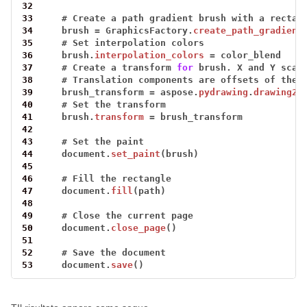
32
33
#
Create
a
path
gradient
brush
with
a
rectan
34
brush
=
GraphicsFactory.
create_path_gradient
35
#
Set
interpolation
colors
36
brush.
interpolation_colors
=
color_blend
37
#
Create
a
transform
for
brush.
X
and
Y
scal
38
#
Translation
components
are
offsets
of
the
39
brush_transform
=
aspose.
pydrawing
.
drawing2d
40
#
Set
the
transform
41
brush.
transform
=
brush_transform
42
43
#
Set
the
paint
44
document.
set_paint
(brush)
45
46
#
Fill
the
rectangle
47
document.
fill
(path)
48
49
#
Close
the
current
page
50
document.
close_page
()
51
52
#
Save
the
document
53
document.
save
()