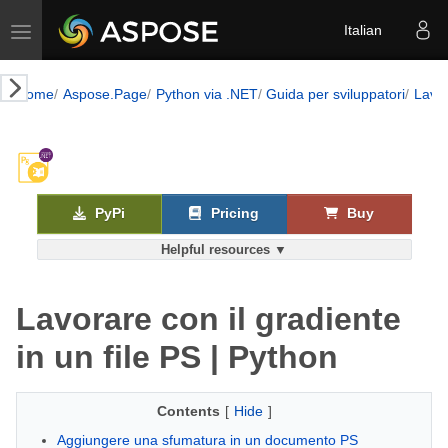
Toggle navigation
Italian
Home
Aspose.Page
Python via .NET
Guida per sviluppatori
Lavo
PyPi
Pricing
Buy
Helpful resources ▼
Lavorare con il gradiente
in un file PS | Python
Contents
[
Hide
]
Aggiungere una sfumatura in un documento PS