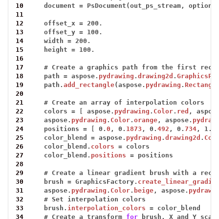
10
document
=
PsDocument(out_ps_stream,
options
11
12
offset_x
=
200.
13
offset_y
=
100.
14
width
=
200.
15
height
=
100.
16
17
#
Create
a
graphics
path
from
the
first
rect
18
path
=
aspose.
pydrawing
.
drawing2d
.
GraphicsPa
19
path.
add_rectangle
(aspose.
pydrawing
.
Rectangl
20
21
#
Create
an
array
of
interpolation
colors
22
colors
=
[
aspose.
pydrawing
.
Color
.
red
,
aspos
23
aspose.
pydrawing
.
Color
.
orange
,
aspose.
pydraw
24
positions
=
[
0.
0
,
0.
1873
,
0.
492
,
0.
734
,
1.
0
25
color_blend
=
aspose.
pydrawing
.
drawing2d
.
Col
26
color_blend.
colors
=
colors
27
color_blend.
positions
=
positions
28
29
#
Create
a
linear
gradient
brush
with
a
rect
30
brush
=
GraphicsFactory.
create_linear_gradie
31
aspose.
pydrawing
.
Color
.
beige
,
aspose.
pydrawi
32
#
Set
interpolation
colors
33
brush.
interpolation_colors
=
color_blend
34
#
Create
a
transform
for
brush.
X
and
Y
scal