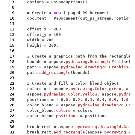
 7
options
=
PsSaveOptions()
 8
 9
#
Create
a
new
1
-
paged
PS
Document
10
document
=
PsDocument(out_ps_stream,
options
11
12
offset_x
=
200.
13
offset_y
=
100.
14
width
=
200.
15
height
=
200.
16
17
#
Create
a
graphics
path
from
the
rectangle
18
bounds
=
aspose.
pydrawing
.
RectangleF
(offset_
19
path
=
aspose.
pydrawing
.
drawing2d
.
GraphicsPa
20
path.
add_rectangle
(bounds)
21
22
#
Create
and
fill
a
color
blend
object
23
colors
=
[
aspose.
pydrawing
.
Color
.
green
,
asp
24
aspose.
pydrawing
.
Color
.
yellow
,
aspose.
pydraw
25
positions
=
[
0.
0
,
0.
2
,
0.
3
,
0.
4
,
0.
9
,
1.
0
]
26
color_blend
=
aspose.
pydrawing
.
drawing2d
.
Col
27
color_blend.
colors
=
colors
28
color_blend.
positions
=
positions
29
30
brush_rect
=
aspose.
pydrawing
.
drawing2d
.
Grap
31
brush_rect.
add_rectangle
(aspose.
pydrawing
.
Re