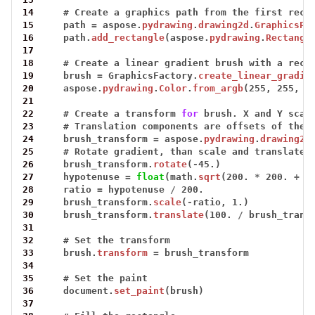
14
#
Create
a
graphics
path
from
the
first
rect
15
path
=
aspose.
pydrawing
.
drawing2d
.
GraphicsPa
16
path.
add_rectangle
(aspose.
pydrawing
.
Rectangl
17
18
#
Create
a
linear
gradient
brush
with
a
rect
19
brush
=
GraphicsFactory.
create_linear_gradie
20
aspose.
pydrawing
.
Color
.
from_argb
(255,
255,
0
21
22
#
Create
a
transform
for
brush.
X
and
Y
scal
23
#
Translation
components
are
offsets
of
the
24
brush_transform
=
aspose.
pydrawing
.
drawing2d
25
#
Rotate
gradient,
than
scale
and
translate
26
brush_transform.
rotate
(
-
45.)
27
hypotenuse
=
float
(math.
sqrt
(200.
*
200.
+
1
28
ratio
=
hypotenuse
/
200.
29
brush_transform.
scale
(
-
ratio,
1.)
30
brush_transform.
translate
(100.
/
brush_trans
31
32
#
Set
the
transform
33
brush.
transform
=
brush_transform
34
35
#
Set
the
paint
36
document.
set_paint
(brush)
37