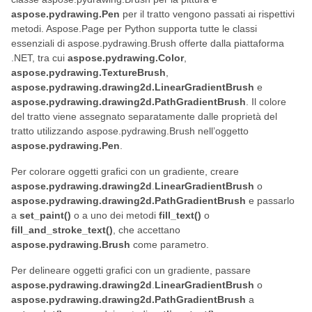
aspose.pydrawing.Pen
per il tratto vengono passati ai rispettivi
metodi. Aspose.Page per Python supporta tutte le classi
essenziali di aspose.pydrawing.Brush offerte dalla piattaforma
.NET, tra cui
aspose.pydrawing.Color
,
aspose.pydrawing.TextureBrush
,
aspose.pydrawing.drawing2d.LinearGradientBrush
e
aspose.pydrawing.drawing2d.PathGradientBrush
. Il colore
del tratto viene assegnato separatamente dalle proprietà del
tratto utilizzando aspose.pydrawing.Brush nell’oggetto
aspose.pydrawing.Pen
.
Per colorare oggetti grafici con un gradiente, creare
aspose.pydrawing.drawing2d
.
LinearGradientBrush
o
aspose.pydrawing.drawing2d.PathGradientBrush
e passarlo
a
set_paint()
o a uno dei metodi
fill_text()
o
fill_and_stroke_text()
, che accettano
aspose.pydrawing.Brush
come parametro.
Per delineare oggetti grafici con un gradiente, passare
aspose.pydrawing.drawing2d
.
LinearGradientBrush
o
aspose.pydrawing.drawing2d.PathGradientBrush
a