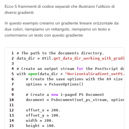
Ecco 5 frammenti di codice separati che illustrano l’utilizzo di
diversi gradienti.
In questo esempio creiamo un gradiente lineare orizzontale da
due colori, riempiamo un rettangolo, riempiamo un testo e
contorniamo un testo con questo gradiente.
 1
#
The
path
to
the
documents
directory.
 2
data_dir
=
Util.
get_data_dir_working_with_gradie
 3
 4
#
Create
an
output
stream
for
the
PostScript
doc
 5
with
open
(data_dir
+
"HorizontalGradient_outPS.p
 6
#
Create
the
save
options
with
the
A4
size
 7
options
=
PsSaveOptions()
 8
 9
#
Create
a
new
1
-
paged
PS
Document
10
document
=
PsDocument(out_ps_stream,
options
11
12
offset_x
=
200.
13
offset_y
=
100.
14
width
=
200.
15
height
=
100.