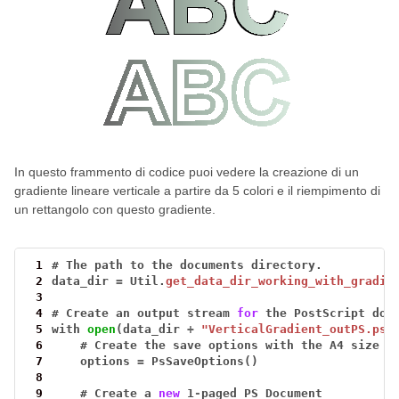
In questo frammento di codice puoi vedere la creazione di un
gradiente lineare verticale a partire da 5 colori e il riempimento di
un rettangolo con questo gradiente.
 1
#
The
path
to
the
documents
directory.
 2
data_dir
=
Util.
get_data_dir_working_with_gradie
 3
 4
#
Create
an
output
stream
for
the
PostScript
doc
 5
with
open
(data_dir
+
"VerticalGradient_outPS.ps"
 6
#
Create
the
save
options
with
the
A4
size
 7
options
=
PsSaveOptions()
 8
 9
#
Create
a
new
1
-
paged
PS
Document