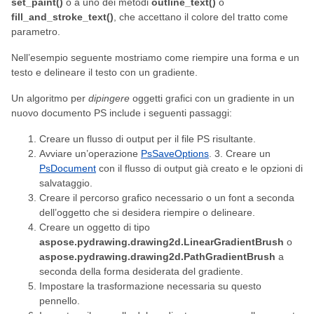
set_paint()
o a uno dei metodi
outline_text()
o
fill_and_stroke_text()
, che accettano il colore del tratto come
parametro.
Nell’esempio seguente mostriamo come riempire una forma e un
testo e delineare il testo con un gradiente.
Un algoritmo per
dipingere
oggetti grafici con un gradiente in un
nuovo documento PS include i seguenti passaggi:
Creare un flusso di output per il file PS risultante.
Avviare un’operazione
PsSaveOptions
. 3. Creare un
PsDocument
con il flusso di output già creato e le opzioni di
salvataggio.
Creare il percorso grafico necessario o un font a seconda
dell’oggetto che si desidera riempire o delineare.
Creare un oggetto di tipo
aspose.pydrawing.drawing2d.LinearGradientBrush
o
aspose.pydrawing.drawing2d.PathGradientBrush
a
seconda della forma desiderata del gradiente.
Impostare la trasformazione necessaria su questo
pennello.