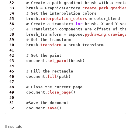
32
#
Create
a
path
gradient
brush
with
a
rectan
33
brush
=
GraphicsFactory.
create_path_gradient
34
#
Set
the
interpolation
colors
35
brush.
interpolation_colors
=
color_blend
36
#
Create
a
transform
for
brush.
X
and
Y
scal
37
#
Translation
components
are
offsets
of
the
38
brush_transform
=
aspose.
pydrawing
.
drawing2d
39
#
Set
the
transform
40
brush.
transform
=
brush_transform
41
42
#
Set
the
paint
43
document.
set_paint
(brush)
44
45
#
Fill
the
rectangle
46
document.
fill
(path)
47
48
#
Close
the
current
page
49
document.
close_page
()
50
51
#
Save
the
document
52
document.
save
()
Il risultato