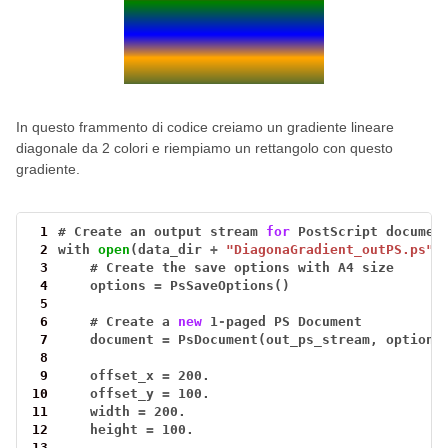
In questo frammento di codice creiamo un gradiente lineare
diagonale da 2 colori e riempiamo un rettangolo con questo
gradiente.
 1
#
Create
an
output
stream
for
PostScript
documen
 2
with
open
(data_dir
+
"DiagonaGradient_outPS.ps"
,
 3
#
Create
the
save
options
with
A4
size
 4
options
=
PsSaveOptions()
 5
 6
#
Create
a
new
1
-
paged
PS
Document
 7
document
=
PsDocument(out_ps_stream,
options
 8
 9
offset_x
=
200.
10
offset_y
=
100.
11
width
=
200.
12
height
=
100.
13