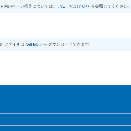
メント内のページ操作については、
.NET
および
C++
を参照してください
タ ファイルは
GitHub
からダウンロードできます。