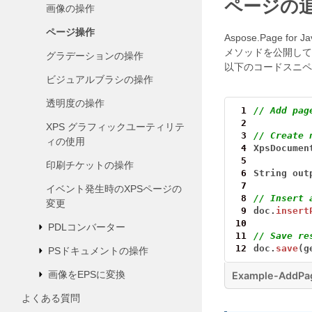
ページの
画像の操作
ページ操作
Aspose.Page for J
メソッドを公開して
グラデーションの操作
以下のコードスニペ
ビジュアルブラシの操作
透明度の操作
 1
// Add pag
 2
XPS グラフィックユーティリテ
 3
// Create 
ィの使用
 4
XpsDocumen
 5
印刷チケットの操作
 6
String
out
 7
イベント発生時のXPSページの
 8
// Insert 
変更
 9
doc.
insert
10
PDLコンバーター
11
// Save re
12
doc.
save
(g
PSドキュメントの操作
画像をEPSに変換
Example-AddPa
よくある質問