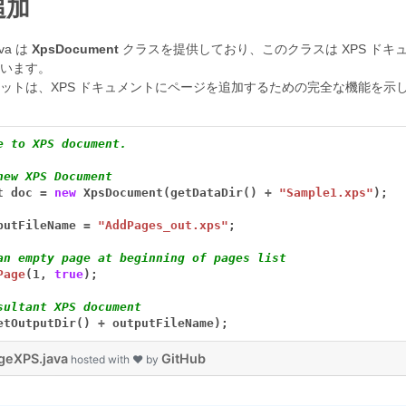
追加
ava は
XpsDocument
クラスを提供しており、このクラスは XPS ド
います。
ットは、XPS ドキュメントにページを追加するための完全な機能を示
e to XPS document.
new XPS Document
t
doc
=
new
XpsDocument(getDataDir()
+
"Sample1.xps"
);
putFileName
=
"AddPages_out.xps"
;
an empty page at beginning of pages list
Page
(1,
true
);
sultant XPS document
etOutputDir()
+
outputFileName);
geXPS.java
GitHub
hosted with ❤ by