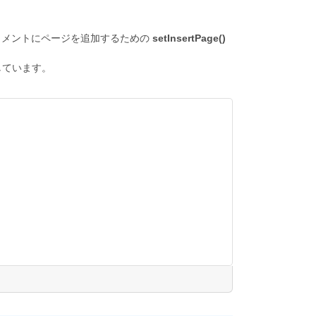
キュメントにページを追加するための
setInsertPage()
しています。