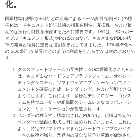
化。
国際標準化機関(ISO)などの組織によるページ説明言語(PDL)の標
準化は、ドキュメント処理技術の相互運用性、互換性、および長
期的な実行可能性を確保するために重要です。 ISOは、PDF(ポー
タブルドキュメント形式)やPostScriptなど、さまざまなPDLの標
準の開発と維持に重要な役割を果たしてきました。 PDL標準化へ
のISOの関与が業界にどのように利益をもたらすかは次のとおりで
す。
クロスプラットフォームの互換性：ISOの標準化されたPDL
は、さまざまなハードウェアプラットフォーム、オペレー
ティングシステム、ソフトウェアアプリケーションでドキ
ュメントを確実に作成、レンダリング、および印刷できる
ようにします。これにより、多様なテクノロジーエコシス
テムを持つユーザーや組織間のシームレスなコラボレーシ
ョンとコミュニケーションが促進されます。
ベンダーの独立性：標準化されたPDLでは、組織は特定の
ベンダーの独自の形式に閉じ込められていません。これに
より、特定のソフトウェアまたはハードウェアプロバイダ
ーへの依存が減り、業界内の健全な競争と革新が促進され