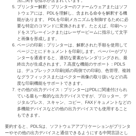
法に関する指示が含まれています。
プリンター解釈：プリンターのファームウェアまたはソフ
トウェアには、PDLを理解し、含まれる命令を解釈する機
能があります。 PDLを印刷メカニズムを制御するために必
要な特定のコマンドに変換されます。たとえば、印刷ヘッ
ドをスプレーインクまたはレーザービームに指示して文字
と画像を形成します。
ページの印刷：プリンターは、解釈された手順を使用して
ページごとにドキュメントを印刷します。ペーパーがプリ
ンターを通過すると、適切な要素がレンダリングされ、最
終出力が生成されます。7.高度な機能のサポート：PDLS
は、デュプレックス印刷(紙の両側での印刷)、色管理、複雑
なグラフィックスまたはベクター画像の取り扱いなどの高
度な印刷機能をサポートできます。
その他の出力デバイス：プリンターはPDLに関連付けられ
ている最も一般的な出力デバイスですが、プロッター、デ
ジタルプレス、スキャン、コピー、FAXドキュメントなどの
多機能デバイスなどの他の出力デバイスでも使用すること
もできます。
要約すると、PDLSは、ソフトウェアアプリケーションがプリンタ
ーやその他の出力デバイスと通信できるようにする中間言語とし