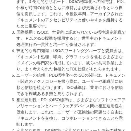
ます。3.長期的なサポート：ISOの標準化への関与は、PDL
仕様が時間の経過とともに維持および更新されるという自
信を提供します。これは、今後数年間、アーカイブされた
ドキュメントのアクセシビリティと使いやすさを維持する
ために重要です。
国際採用：ISOは、世界的に認められている標準設定組織で
す。 PDLのISO標準を採用すると、世界中のドキュメント
処理慣行の一貫性と均一性が保証されます。
技術的な専門知識：ISOのワーキンググループと委員会は、
ドキュメント処理、印刷、グラフィックを含むさまざまな
ドメインの専門家を構成しています。彼らの共同作業によ
り、よく考えられた包括的なPDL仕様がもたらされます。
ユーザーの信頼：PDL標準化へのISOの関与は、ドキュメン
ト関連のテクノロジーを扱う際に、ユーザーや組織間に信
頼と信頼を植え付けます。 ISO基準は、業界における信頼
できる権威ある参照と見なされます。
相互運用性：PDLのISO標準は、さまざまなソフトウェアア
プリケーションとハードウェアデバイス間の相互運用性を
促進します。これは、ユーザーが互換性の問題なく自由に
ドキュメントを交換し、コラボレーションできることを意
味します。
定期的な更新：ISO標準は定期的なレビューと更新の対象と