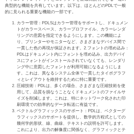
典型的な機能を共有しています。以下は、ほとんどのPDLで一般
的に見られる重要な機能の一部です。
カラー管理：PDLSはカラー管理をサポートし、ドキュメン
トがカラースペース、カラープロファイル、カラーレンダ
リングの意図を指定できるようにします。この機能によ
り、プリンターやモニターなど、さまざまなデバイス間で
一貫した色の再現が保証されます。2.フォントの埋め込み：
PDLはドキュメント内にフォントを埋め込み、出力デバイ
スにフォントがインストールされていなくても、レンダリ
ング中に意図したフォントが利用可能になるようにしま
す。これは、異なるシステム全体で一貫したタイポグラフ
ィとレイアウトを維持するために特に重要です。
圧縮技術：PDLは、多くの場合、さまざまな圧縮技術を使
用して、品質を損なうことなくドキュメントのファイルサ
イズを削減します。これは、特にネットワーク化された印
刷環境での効率的なデータ転送に有益です。
ベクトルグラフィックスのサポート：PDLは、ベクターグ
ラフィックスのサポートを提供し、数学的方程式としての
幾何学的形状、線、曲線、テキストの説明を許可します。
これにより、出力の解像度に関係なく、グラフィックとテ