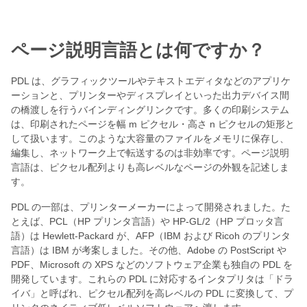
ページ説明言語とは何ですか？
PDL は、グラフィックツールやテキストエディタなどのアプリケ
ーションと、プリンターやディスプレイといった出力デバイス間
の橋渡しを行うバインディングリンクです。多くの印刷システム
は、印刷されたページを幅 m ピクセル・高さ n ピクセルの矩形と
して扱います。このような大容量のファイルをメモリに保存し、
編集し、ネットワーク上で転送するのは非効率です。ページ説明
言語は、ピクセル配列よりも高レベルなページの外観を記述しま
す。
PDL の一部は、プリンターメーカーによって開発されました。た
とえば、PCL（HP プリンタ言語）や HP-GL/2（HP プロッタ言
語）は Hewlett‑Packard が、AFP（IBM および Ricoh のプリンタ
言語）は IBM が考案しました。その他、Adobe の PostScript や
PDF、Microsoft の XPS などのソフトウェア企業も独自の PDL を
開発しています。これらの PDL に対応するインタプリタは「ドラ
イバ」と呼ばれ、ピクセル配列を高レベルの PDL に変換して、プ