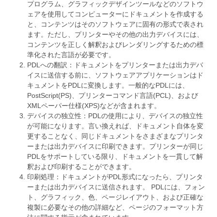
プログラム、グラフィックデザインツールなどのソフトウ
ェアを使用してコンピューターにドキュメントを作成する
と、コンテンツはそのソフトウェアに固有の形式で表され
ます。ただし、プリンターやその他の出力デバイスには、
コンテンツを正しく解釈およびレンダリングするための標
準化された言語が必要です。
PDLへの翻訳：ドキュメントをプリンターまたは出力デバ
イスに送信する前に、ソフトウェアアプリケーションはド
キュメントをPDLに変換します。一般的なPDLには、
PostScript(PS)、プリンターコマンド言語(PCL)、および
XMLペーパー仕様(XPS)などが含まれます。
デバイスの独立性：PDLの使用により、デバイスの独立性
が可能になります。言い換えれば、ドキュメント自体を変
更することなく、同じドキュメントをさまざまなプリンタ
ーまたは出力デバイスに印刷できます。プリンターが同じ
PDLをサポートしている限り、ドキュメントを一貫して解
釈および印刷することができます。
印刷処理：ドキュメントがPDL形式になったら、プリンタ
ーまたは出力デバイスに送信されます。 PDLには、フォン
ト、グラフィック、色、ページレイアウト、および正確な
複製に必要なその他の詳細など、ページのフォーマット方