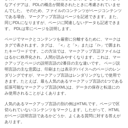
なアイデアは、PDLの概念が開発されたときに考慮されていませ
んでした。 そのため、ファイルのコンテンツがページコンテンツ
である場合、マークアップ言語はページを記述できます。また、
同じPDLになりますが、ページに関連しないデータも記述できま
す。 PDLは常にページを説明します。
ページでマークとコンテンツを厳密に分離するために、マークは
タグで表されます。タグは、「<」と「>」または「/>」で囲まれ
たキーワードです。この方法では、マークアップ言語ファイルは
はるかに秩序化され、人間が読みやすくなります。これは、マー
クアップとページの説明言語の2番目の主な違いです。 ページ説
明言語の主な意図は、印刷または表示デバイスへのページのレン
ダリングですが、マークアップ言語はレンダリングなしで使用で
きます。たとえば、最も人気のあるマークアップ言語の1つである
拡張可能なマークアップ言語(XML)は、データの保存と転送にの
み使用されることがよくあります。
人気のあるマークアップ言語の別の例はHTMLです。ページで区
切られていないコンテンツをマークします。したがって、HTML
がページ説明言語であるかどうか、よくある質問に対する答えが
あります。