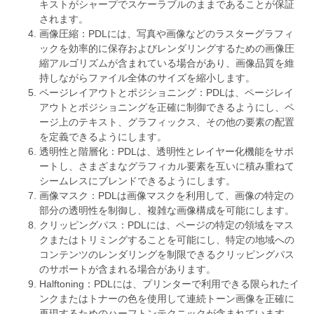
キストがシャープでスケーラブルのままであることが保証
されます。
画像圧縮：PDLには、写真や画像などのラスターグラフィ
ックを効率的に保存およびレンダリングするための画像圧
縮アルゴリズムが含まれている場合があり、画像品質を維
持しながらファイル全体のサイズを縮小します。
ページレイアウトとポジショニング：PDLは、ページレイ
アウトとポジショニングを正確に制御できるようにし、ペ
ージ上のテキスト、グラフィックス、その他の要素の配置
を定義できるようにします。
透明性と階層化：PDLは、透明性とレイヤー化機能をサポ
ートし、さまざまなグラフィカル要素を互いに積み重ねて
シームレスにブレンドできるようにします。
画像マスク：PDLは画像マスクを利用して、画像の特定の
部分の透明性を制御し、複雑な画像構成を可能にします。
クリッピングパス：PDLには、ページの特定の領域をマス
クまたはトリミングすることを可能にし、特定の地域への
コンテンツのレンダリングを制限できるクリッピングパス
のサポートが含まれる場合があります。
Halftoning：PDLには、プリンターで利用できる限られたイ
ンクまたはトナーの色を使用して連続トーン画像を正確に
再現するためのハーフトンテクニックが含まれています。