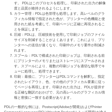
す。 PDLはこのプロセスを処理し、印刷された出力の解像
度と品質が維持されるようにします。
カラー管理：PDLは色管理も処理します。高レベルのグラ
フィカル情報で指定された色が、プリンターの色機能と使
用された紙を考慮して、印刷ページに正確に再現されるこ
とを保証します。
圧縮：PDLは、圧縮技術を使用して印刷ジョブのファイル
サイズを削減することがよくあります。これにより、プリ
ンターへの送信が速くなり、印刷中のメモリ要件が削減さ
れます。
スプール：PDLで構成された印刷ジョブは、印刷される前
にプリンターのメモリまたはストレージにスプールされま
す。スプールにより、複数の印刷ジョブを適切な順序でキ
ューに処理し、処理できます。
印刷：最後に、プリンターはPDLコマンドを解釈し、指定
されたレイアウト、色、その他のグラフィカル要素に従っ
てページを再現します。印刷された出力は、PDLが提供す
る正確な翻訳のおかげで、元の高レベルのグラフィカル情
報と密接に一致する必要があります。
PDLの一般的な例には、Postscript(Adobeが開発)およびPrinter