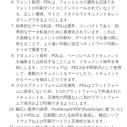
フォント処理：PDLは、フォントとその属性を記述でき、
フォントが印刷デバイスにインストールされていなくて
も、正しい書体、サイズ、スタイルでドキュメントをレン
ダリングできるようにします。
効率的なデータ転送：PDLは通常、コンパクトであり、効
率的なデータ転送のために最適化されています。これは、
大規模なドキュメントの印刷や、データサイズを最小限に
抑えることで、より速い印刷に役立つネットワーク印刷シ
ナリオで重要です。
ドキュメント操作：PDLは、ページレベルでドキュメント
を編集または結合することにより、ドキュメント操作を有
効にします。ソフトウェアは、PDLSを中間形式として使用
して、複数のドキュメントをマージしたり、ドキュメント
からページを抽出したりできます。
クロスプラットフォームの互換性：PDLはプラットフォー
ムに依存しないため、1つのプラットフォームで作成された
ドキュメントを、互換性の問題なしに別のプラットフォー
ムで表示および印刷できるようにします。
幅広い業界の採用：PostScriptやPDF(PostScriptに基づいた)
などのPDLは、広範囲にわたる採用を達成し、幅広いソフ
トウェアおよび印刷デバイスと互換性があります。