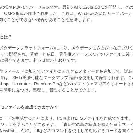
の標準化されたバージョンです。最初のMicrosoftはXPSを開発し、その後、
、OXPS形式が作成されました。これは、Windowsおよびサードパ
を開くことができない場合があることを意味します。
タとは？
なメタデータプラットフォーム)により、メタデータにさまざまなアプリ
eによって開発され、著者、作成日、著作権ステータスなどのファイルに
に保存できます。利点は次のとおりです。
準フィールドに加えてファイルにカスタムメタデータを追加して、詳細
ータは、XML(拡張可能なマークアップ言語)を使用して保存されます。
otoshop、Illustrator、Premiere Proなど)のソフトウェアで広くサポ
を簡単に見つけ、整理し、管理することができます。
EPSファイルを生成できますか？
criptコードを生成することにより、PSおよびEPSファイルを作成できます。 
ジックを学ぶことができます。 「青い空の鳥の写真を備えた追字ファ
NewPath、ARC、Fillなどのコマンドを使用して対応するコードを書