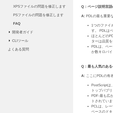
XPSファイルの問題を修正します
Q：ページ説明言語
PSファイルの問題を修正します
A:
PDLの最も重要
FAQ
1つのファイ
す。 PDL
開発者ガイド
ほとんどのP
CLIツール
ターは品質を
PDLは、ペ
よくある質問
か数キロバイ
Q：最も人気のある
A:
ここにPDLの有
PostSc
トップパブリ
PDF-最も
トされていま
PCLは、レ
ベースのドキ