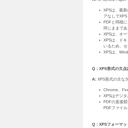
XPSは、最
アなしでXP
PDFと同様
同じままであ
XPSは、オ
XPSは、ド
いるため、セ
XPSは、Wi
Q：XPS形式の欠
A:
XPS形式の主な
Chrome、
XPSはデジ
PDFの直接
PDFファイ
Q：XPSフォーマ