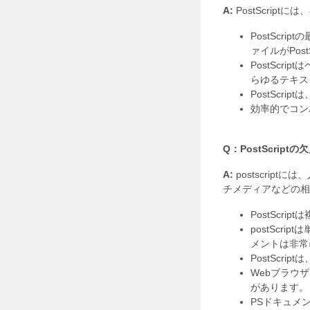
A:
PostScrip
PostSc
ァイルがPos
PostSc
らゆるテキス
PostScr
効率的でコン
Q：PostScrip
A:
postscrip
チメディアなどの相
PostSc
postSc
メントは非常
PostSc
Webブラウ
があります。
PSドキュメ