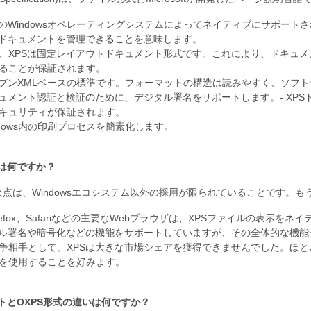
新のWindowsオペレーティングシステムによってネイティブにサポー
Sドキュメントを管理できることを意味します。
に、XPSは固定レイアウトドキュメント形式です。これにより、ドキュ
ることが保証されます。
ープンXMLベースの標準です。フォーマットの構造は読みやすく、ソフ
キュメント認証と検証のために、デジタル署名をサポートします。- XP
キュリティが保証されます。
ndows内の印刷プロセスを簡素化します。
点は何ですか？
欠点は、Windowsエコシステム以外の採用が限られていることです。も
Firefox、Safariなどの主要なWebブラウザは、XPSファイルの表示
タル署名や暗号化などの機能をサポートしていますが、その全体的な機
競争相手として、XPSは大きな市場シェアを獲得できませんでした。ほ
ルを使用することを好みます。
ットとOXPS形式の違いは何ですか？