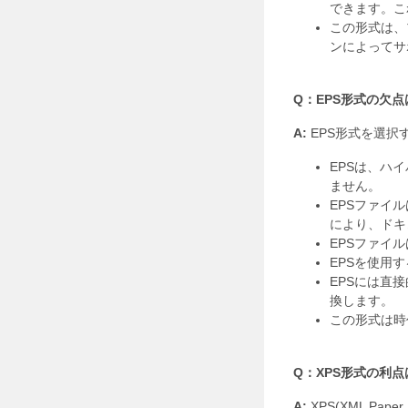
できます。こ
この形式は、
ンによってサ
Q：EPS形式の欠
A:
EPS形式を選択
EPSは、ハ
ません。
EPSファイ
により、ドキ
EPSファイ
EPSを使用
EPSには直
換します。
この形式は時
Q：XPS形式の利
A:
XPS(XML Pa