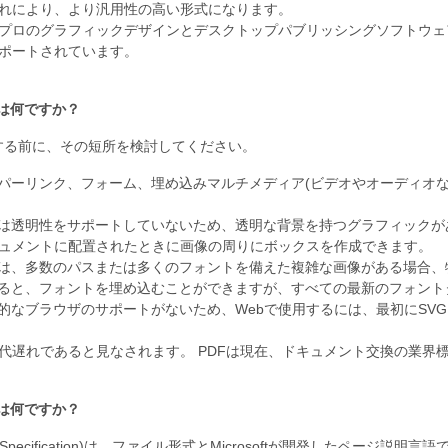
れにより、より汎用性の高い形式になります。
プロのグラフィックデザインとデスクトップパブリッシングソフトウェ
ポートされています。
点は何ですか？
する前に、その短所を検討してください。
イパーリンク、フォーム、埋め込みマルチメディア(ビデオやオーディオ
ルは透明性をサポートしていないため、透明な背景を持つグラフィック
ュメントに配置されたときに画像の周りにボックスを作成できます。
ルは、多数のパスまたは多くのフォントを備えた複雑な画像がある場合
すると、フォントを埋め込むことができますが、すべての最新のフォン
接的なブラウザのサポートがないため、Webで使用するには、最初にSVG
代遅れであると見なされます。 PDFは現在、ドキュメント交換の業界
点は何ですか？
per Specification)は、ファイル形式とMicrosoftが開発したペー