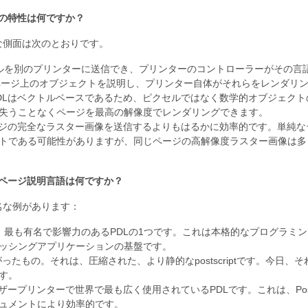
の特性は何ですか？
な側面は次のとおりです。
ルを別のプリンターに送信でき、プリンターのコントローラーがその言
はページ上のオブジェクトを説明し、プリンター自体がそれらをレンダリ
DLはベクトルベースであるため、ピクセルではなく数学的オブジェク
失うことなくページを最高の解像度でレンダリングできます。
ージの完全なラスター画像を送信するよりもはるかに効率的です。単純な
トである可能性がありますが、同じページの高解像度ラスター画像は多
ページ説明言語は何ですか？
名な例があります：
riptは、最も有名で影響力のあるPDLの1つです。これは本格的なプログ
ッシングアプリケーションの基盤です。
広がったもの。それは、圧縮された、より静的なpostscriptです。今
す。
ーザープリンターで世界で最も広く使用されているPDLです。これは、Pos
ュメントにより効率的です。