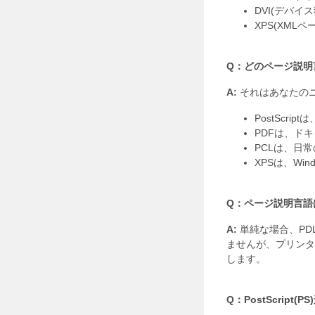
DVI(デバイス
XPS(XMLペ
Q：どのページ説明
A:
それはあなたのニ
PostSc
PDFは、ド
PCLは、日
XPSは、Wi
Q：ページ説明言語
A:
単純な場合、PD
ませんが、プリンタ
します。
Q：PostScript