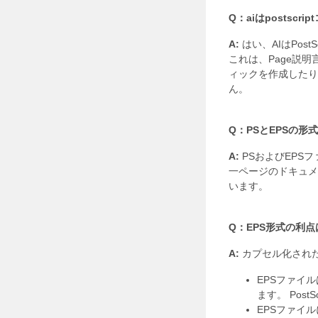
Q：aiはpostsc
A:
はい、AIはPost
これは、Page説明
ィックを作成したり
ん。
Q：PSとEPSの形
A:
PSおよびEPSフ
一ページのドキュメ
います。
Q：EPS形式の利
A:
カプセル化され
EPSファイ
ます。 Pos
EPSファイ