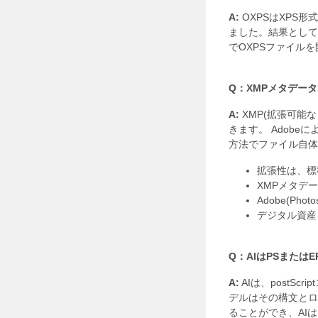
A:
OXPSはXPS形式
ました。結果として
でOXPSファイル
Q：XMPメタデー
A:
XMP(拡張可能
きます。 Adob
方法でファイル自体
拡張性は、標
XMPメタデ
Adobe(Ph
デジタル資産
Q：AIはPSまたは
A:
AIは、postS
デルはその構文とロ
ることができ、AIは