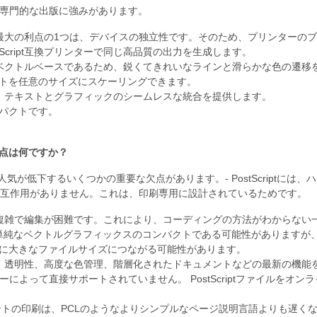
tには、専門的な出版に強みがあります。
riptの最大の利点の1つは、デバイスの独立性です。そのため、プリンタ
tScript互換プリンターで同じ高品質の出力を生成します。
riptはベクトルベースであるため、鋭くてきれいなラインと滑らかな色の
トを任意のサイズにスケーリングできます。
iptは、テキストとグラフィックのシームレスな統合を提供します。
パクトです。
tの欠点は何ですか？
tには、人気が低下するいくつかの重要な欠点があります。- PostScrip
互作用がありません。これは、印刷専用に設計されているためです。
riptは複雑で編集が困難です。これにより、コーディングの方法がわから
riptは単純なベクトルグラフィックスのコンパクトである可能性がありま
に大きなファイルサイズにつながる可能性があります。
riptは、透明性、高度な色管理、階層化されたドキュメントなどの最新の
ザーによって直接サポートされていません。 PostScriptファイルを
ントの印刷は、PCLのようなよりシンプルなページ説明言語よりも遅く