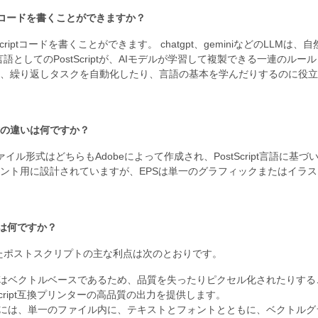
riptコードを書くことができますか？
Scriptコードを書くことができます。 chatgpt、geminiなどのLLMは
言語としてのPostScriptが、AIモデルが学習して複製できる一連の
、繰り返しタスクを自動化したり、言語の基本を学んだりするのに役立
式の違いは何ですか？
ァイル形式はどちらもAdobeによって作成され、PostScript言語に
ント用に設計されていますが、EPSは単一のグラフィックまたはイラ
点は何ですか？
たポストスクリプトの主な利点は次のとおりです。
ルはベクトルベースであるため、品質を失ったりピクセル化されたりす
tScript互換プリンターの高品質の出力を提供します。
ルには、単一のファイル内に、テキストとフォントとともに、ベクトル