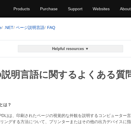
Products
Purchase
Support
Websites
About
e
.NET
ページ説明言語
FAQ
Helpful resources ▼
の説明言語に関するよくある質
とは？
PDL)は、印刷されたページの視覚的な外観を説明するコンピューター
リングする方法について、プリンターまたはその他の出力デバイスに指