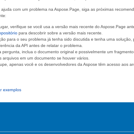
e ajuda com um problema na Aspose.Page, siga as próximas recomendaç
nte:
ugar, verifique se você usa a versão mais recente do Aspose.Page ant
positório
para descobrir sobre a versão mais recente.
ção para o seu problema já tenha sido discutida e tenha uma solução,
eferência da API antes de relatar o problema.
a pergunta, inclua o documento original e possivelmente um fragment
s arquivos em um documento se houver vários.
upe, apenas você e os desenvolvedores da Aspose têm acesso aos ar
r exemplos