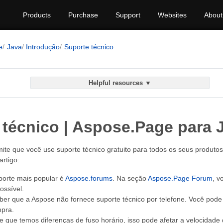
Products
Purchase
Support
Websites
About
e
Java
Introdução
Suporte técnico
Helpful resources ▼
 técnico | Aspose.Page para 
te que você use suporte técnico gratuito para todos os seus produtos
artigo:
porte mais popular é
Aspose.forums
. Na seção
Aspose.Page Forum
, v
ossível.
er que a Aspose não fornece suporte técnico por telefone. Você pode 
pra.
 que temos diferenças de fuso horário, isso pode afetar a velocidade