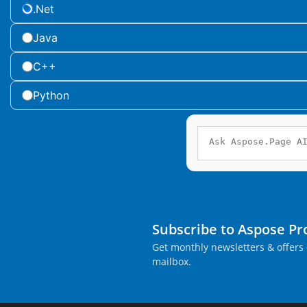
.Net
Java
C++
Python
Subscribe to Aspose P
Get monthly newsletters & offers 
mailbox.