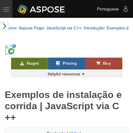
Toggle navigation
Portuguese
Home
Aspose.Page
JavaScript via C++
Introdução
Exemplos de i
Nuget
Pricing
Buy
Helpful resources ▼
Exemplos de instalação e
corrida | JavaScript via C
++