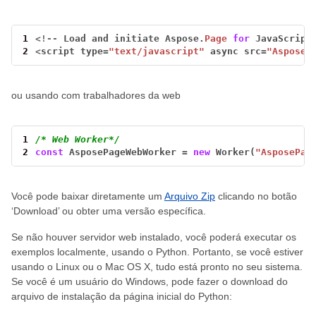
1
<!--
Load
and
initiate
Aspose.
Page
for
JavaScript
2
<
script
type
=
"text/javascript"
async
src
=
"AsposeP
ou usando com trabalhadores da web
1
/* Web Worker*/
2
const
AsposePageWebWorker
=
new
Worker(
"AsposePag
Você pode baixar diretamente um
Arquivo Zip
clicando no botão
‘Download’ ou obter uma versão específica.
Se não houver servidor web instalado, você poderá executar os
exemplos localmente, usando o Python. Portanto, se você estiver
usando o Linux ou o Mac OS X, tudo está pronto no seu sistema.
Se você é um usuário do Windows, pode fazer o download do
arquivo de instalação da página inicial do Python: