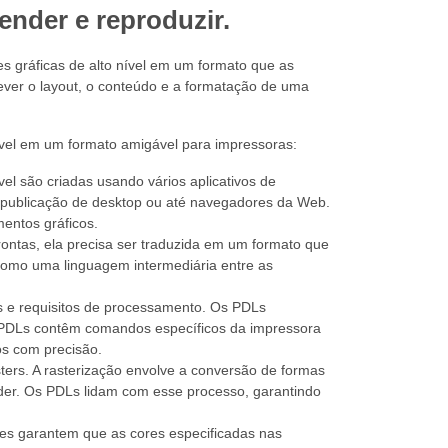
nder e reproduzir.
 gráficas de alto nível em um formato que as
ever o layout, o conteúdo e a formatação de uma
ível em um formato amigável para impressoras:
ível são criadas usando vários aplicativos de
e publicação de desktop ou até navegadores da Web.
mentos gráficos.
ontas, ela precisa ser traduzida em um formato que
omo uma linguagem intermediária entre as
s e requisitos de processamento. Os PDLs
 PDLs contêm comandos específicos da impressora
os com precisão.
ters. A rasterização envolve a conversão de formas
der. Os PDLs lidam com esse processo, garantindo
es garantem que as cores especificadas nas