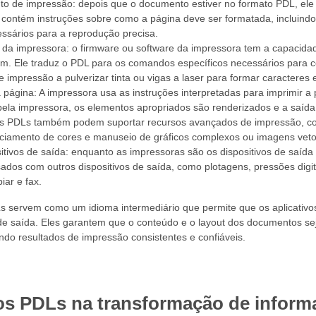
o de impressão: depois que o documento estiver no formato PDL, ele é
contém instruções sobre como a página deve ser formatada, incluindo f
ssários para a reprodução precisa.
 da impressora: o firmware ou software da impressora tem a capacidad
ém. Ele traduz o PDL para os comandos específicos necessários para c
 impressão a pulverizar tinta ou vigas a laser para formar caracteres
 página: A impressora usa as instruções interpretadas para imprimir 
ela impressora, os elementos apropriados são renderizados e a saída 
s PDLs também podem suportar recursos avançados de impressão, co
nciamento de cores e manuseio de gráficos complexos ou imagens vetor
sitivos de saída: enquanto as impressoras são os dispositivos de saí
dos ​​com outros dispositivos de saída, como plotagens, pressões digit
piar e fax.
 servem como um idioma intermediário que permite que os aplicativ
s de saída. Eles garantem que o conteúdo e o layout dos documentos s
tindo resultados de impressão consistentes e confiáveis.
os PDLs na transformação de informaç