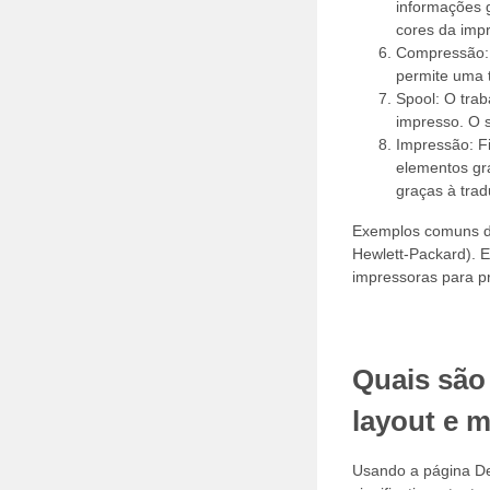
informações 
cores da imp
Compressão: 
permite uma 
Spool: O tra
impresso. O 
Impressão: F
elementos grá
graças à trad
Exemplos comuns de
Hewlett-Packard). 
impressoras para p
Quais são
layout e 
Usando a página De