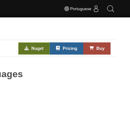
Portuguese
Nuget
Pricing
Buy
uages