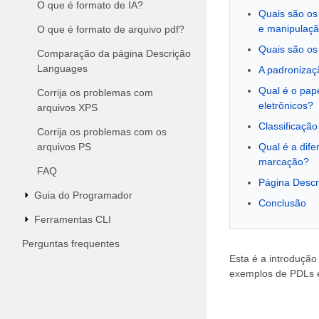
O que é formato de IA?
Quais são os
e manipulaç
O que é formato de arquivo pdf?
Quais são os
Comparação da página Descrição
Languages
A padronizaç
Qual é o pape
Corrija os problemas com
eletrônicos?
arquivos XPS
Classificaçã
Corrija os problemas com os
arquivos PS
Qual é a dif
marcação?
FAQ
Página Descr
Guia do Programador
Conclusão
Ferramentas CLI
Perguntas frequentes
Esta é a introdução
exemplos de PDLs e 