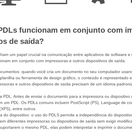
DLs funcionam em conjunto com im
os de saída?
m um papel crucial na comunicação entre aplicativos de software e im
onam em conjunto com impressoras e outros dispositivos de saída:
ocumentos: quando você cria um documento no seu computador usand
planilha ou ferramenta de design gráfico, o conteúdo é representado 
essoras e outros dispositivos de saída precisam de um idioma padroniz
.
 PDL: Antes de enviar o documento para a impressora ou dispositivo de
 um PDL. Os PDLs comuns incluem PostScript (PS), Language de c
 (XPS), entre outros.
a do dispositivo: o uso do PDLS permite a independência do disposit
em diferentes impressoras ou dispositivos de saída sem exigir modifi
suportarem o mesmo PDL, elas podem interpretar e imprimir o documen