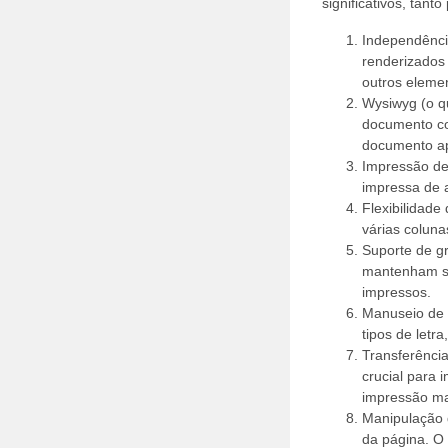
significativos, tan
Independênci
renderizados 
outros eleme
Wysiwyg (o q
documento co
documento ap
Impressão de 
impressa de a
Flexibilidade
várias coluna
Suporte de gr
mantenham su
impressos.
Manuseio de 
tipos de letr
Transferência
crucial para
impressão ma
Manipulação 
da página. O