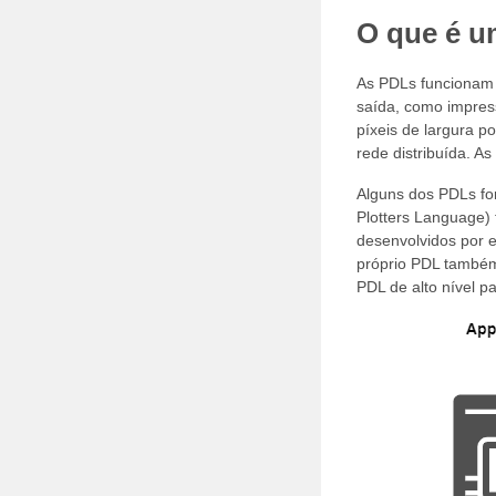
O que é u
As PDLs funcionam c
saída, como impres
píxeis de largura p
rede distribuída. A
Alguns dos PDLs fo
Plotters Language) 
desenvolvidos por 
próprio PDL também
PDL de alto nível p