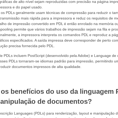
gráficas de alto nível sejam reproduzidas com precisão na página imp
ressora e do papel usado.
os PDLs geralmente usam técnicas de compressão para reduzir o tam
transmissão mais rápida para a impressora e reduz os requisitos de m
balho de impressão convertido em PDL é então enrolado na memória 
spooling permite que vários trabalhos de impressão sejam na fila e p
inalmente, a impressora interpreta os comandos PDL e reproduz a pági
ficos especificados. A saída impressa deve corresponder de perto com a
ução precisa fornecida pelo PDL.
 PDLs incluem PostScript (desenvolvido pela Adobe) e Language de 
Esses PDLs tornaram-se idiomas padrão para impressão, permitindo u
roduzir documentos impressos de alta qualidade.
 os benefícios do uso da linguagem 
manipulação de documentos?
scrição Languages ​​(PDLs) para renderização, layout e manipulação 