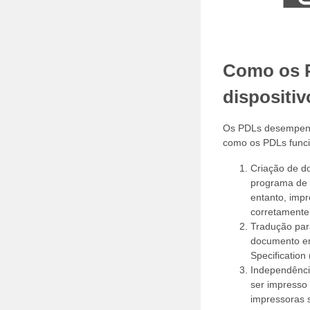
Como os P
dispositiv
Os PDLs desempenha
como os PDLs funci
Criação de d
programa de 
entanto, impr
corretamente
Tradução para
documento em
Specification
Independênci
ser impresso 
impressoras 