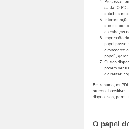
Processament
saída. O PDL 
detalhes nece
Interpretação
que ele cont
as cabeças de
Impressão da
papel passa p
avançados: o
papel), gere
Outros dispo
podem ser usa
digitalizar, co
Em resumo, os PDLs
outros dispositivo
dispositivos, permi
O papel d