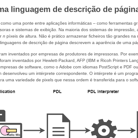
ma linguagem de descrição de págin
omo uma ponte entre aplicações informáticas – como ferramentas gráfic
soras e sistemas de exibição. Na maioria dos sistemas de impressão,
or
n
píxeis de altura. Não é prático armazenar ficheiros tão grandes na 
s linguagens de descrição de página descrevem a aparência de uma pág
ram inventados por empresas de produtores de impressoras. Por exe
foram inventados por Hewlett-Packard, AFP (IBM e Ricoh Printers Lang
empresas de software, como o Adobe com idiomas PostScript e PDF ou
 desenvolveu um intérprete correspondente. O intérprete é um progr
ara uma variedade de pixels que nessa ordem é transferida para o soft