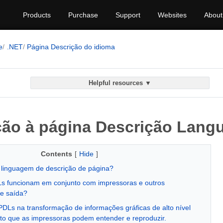
Products
Purchase
Support
Websites
About
e
.NET
Página Descrição do idioma
Helpful resources ▼
ção à página Descrição Lang
Contents
[
Hide
]
linguagem de descrição de página?
 funcionam em conjunto com impressoras e outros
de saída?
PDLs na transformação de informações gráficas de alto nível
o que as impressoras podem entender e reproduzir.