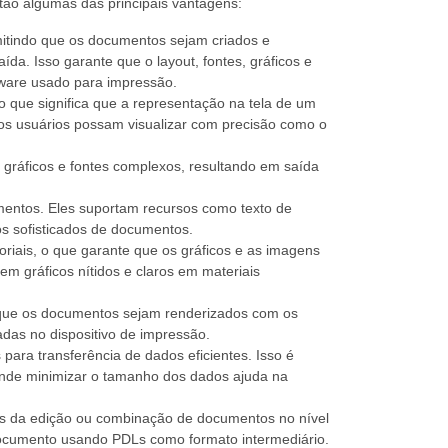
stão algumas das principais vantagens:
mitindo que os documentos sejam criados e
ída. Isso garante que o layout, fontes, gráficos e
are usado para impressão.
 que significa que a representação na tela de um
os usuários possam visualizar com precisão como o
 gráficos e fontes complexos, resultando em saída
umentos. Eles suportam recursos como texto de
os sofisticados de documentos.
oriais, o que garante que os gráficos e as imagens
m gráficos nítidos e claros em materiais
o que os documentos sejam renderizados com os
adas no dispositivo de impressão.
para transferência de dados eficientes. Isso é
onde minimizar o tamanho dos dados ajuda na
s da edição ou combinação de documentos no nível
documento usando PDLs como formato intermediário.