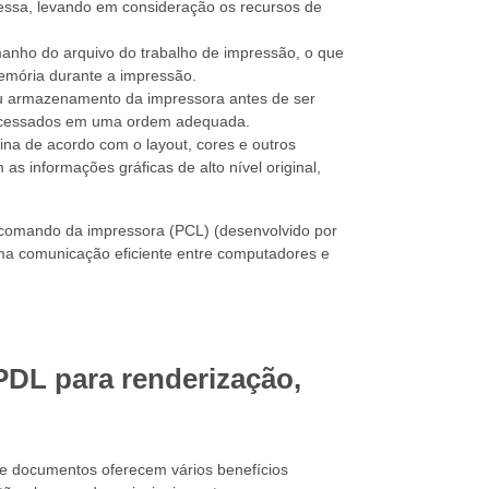
ressa, levando em consideração os recursos de
anho do arquivo do trabalho de impressão, o que
emória durante a impressão.
ou armazenamento da impressora antes de ser
rocessados ​​em uma ordem adequada.
na de acordo com o layout, cores e outros
s informações gráficas de alto nível original,
comando da impressora (PCL) (desenvolvido por
ma comunicação eficiente entre computadores e
PDL para renderização,
de documentos oferecem vários benefícios