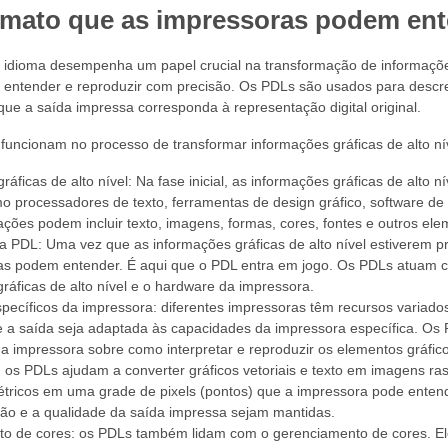
mato que as impressoras podem ente
 idioma desempenha um papel crucial na transformação de informações
entender e reproduzir com precisão. Os PDLs são usados ​​para descr
que a saída impressa corresponda à representação digital original.
funcionam no processo de transformar informações gráficas de alto n
ráficas de alto nível: Na fase inicial, as informações gráficas de alto n
mo processadores de texto, ferramentas de design gráfico, software d
ções podem incluir texto, imagens, formas, cores, fontes e outros ele
 PDL: Uma vez que as informações gráficas de alto nível estiverem pr
as podem entender. É aqui que o PDL entra em jogo. Os PDLs atuam c
ráficas de alto nível e o hardware da impressora.
ecíficos da impressora: diferentes impressoras têm recursos variado
 a saída seja adaptada às capacidades da impressora específica. Os
a impressora sobre como interpretar e reproduzir os elementos gráfic
 os PDLs ajudam a converter gráficos vetoriais e texto em imagens ras
étricos em uma grade de pixels (pontos) que a impressora pode enten
ção e a qualidade da saída impressa sejam mantidas.
o de cores: os PDLs também lidam com o gerenciamento de cores. El