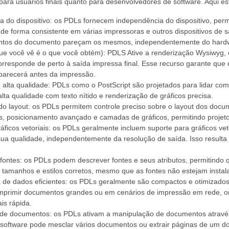
to para usuários finais quanto para desenvolvedores de software. Aqui e
a do dispositivo: os PDLs fornecem independência do dispositivo, per
de forma consistente em várias impressoras e outros dispositivos de sa
ntos do documento pareçam os mesmos, independentemente do hardw
ue você vê é o que você obtém): PDLS Ative a renderização Wysiwyg, o
rresponde de perto à saída impressa final. Esse recurso garante que 
arecerá antes da impressão.
alta qualidade: PDLs como o PostScript são projetados para lidar com
lta qualidade com texto nítido e renderização de gráficos precisa.
 do layout: os PDLs permitem controle preciso sobre o layout dos doc
s, posicionamento avançado e camadas de gráficos, permitindo projet
áficos vetoriais: os PDLs geralmente incluem suporte para gráficos vet
a qualidade, independentemente da resolução de saída. Isso resulta e
fontes: os PDLs podem descrever fontes e seus atributos, permitind
a, tamanhos e estilos corretos, mesmo que as fontes não estejam instal
 de dados eficientes: os PDLs geralmente são compactos e otimizados 
 imprimir documentos grandes ou em cenários de impressão em rede, 
is rápida.
de documentos: os PDLs ativam a manipulação de documentos atravé
 software pode mesclar vários documentos ou extrair páginas de um 