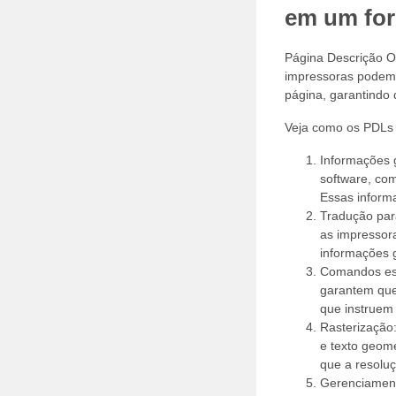
em um for
Página Descrição O
impressoras podem 
página, garantindo 
Veja como os PDLs 
Informações g
software, co
Essas informa
Tradução para
as impressor
informações g
Comandos esp
garantem que
que instruem 
Rasterização:
e texto geom
que a resolu
Gerenciament