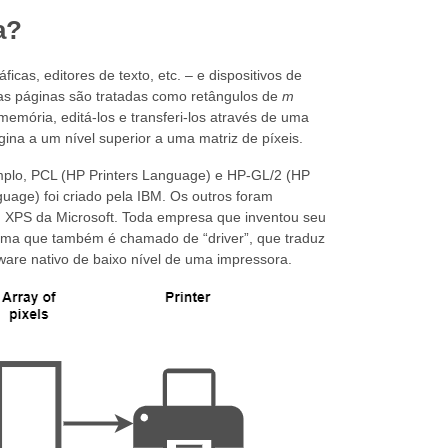
a?
as, editores de texto, etc. – e dispositivos de
 as páginas são tratadas como retângulos de
m
memória, editá‑los e transferi‑los através de uma
ina a um nível superior a uma matriz de píxeis.
mplo, PCL (HP Printers Language) e HP-GL/2 (HP
uage) foi criado pela IBM. Os outros foram
 XPS da Microsoft. Toda empresa que inventou seu
ama que também é chamado de “driver”, que traduz
ware nativo de baixo nível de uma impressora.