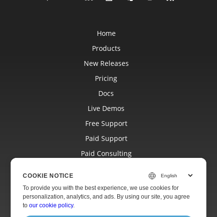
Home
Products
New Releases
Pricing
Docs
Live Demos
Free Support
Paid Support
Paid Consulting
Blog
COOKIE NOTICE
Websites
To provide you with the best experience, we use cookies for
personalization, analytics, and ads. By using our site, you agree
About
to
our cookie policy
.