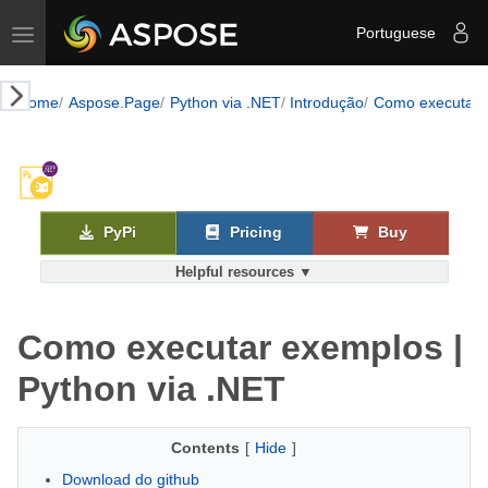
Toggle navigation
Portuguese
Home
Aspose.Page
Python via .NET
Introdução
Como executar 
PyPi
Pricing
Buy
Helpful resources ▼
Como executar exemplos |
Python via .NET
Contents
[
Hide
]
Download do github