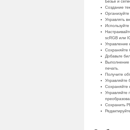
Безье и сег
Создание тек
Организуйте
Управлять в
Используйте 
Настраивайте
scRGB или I
Управление 
Сохраняйте б
Добавьте бил
Выполнение 
печать.
Получите объ
Управляйте 
Сохраняйте 
Управляйте 
преобразова
Сохранить P
Редактируйт