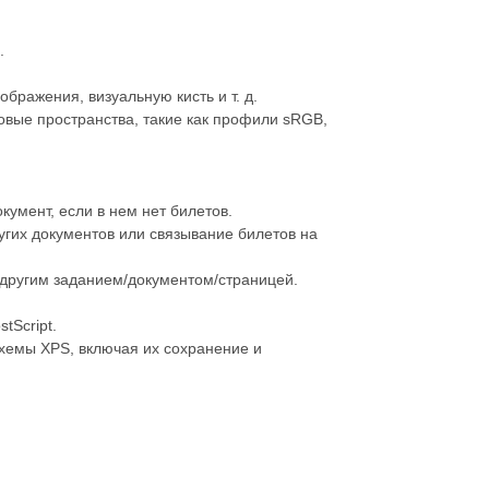
.
ображения, визуальную кисть и т. д.
товые пространства, такие как профили sRGB,
умент, если в нем нет билетов.
гих документов или связывание билетов на
с другим заданием/документом/страницей.
tScript.
хемы XPS, включая их сохранение и