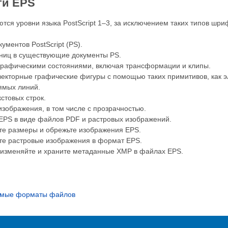
ти EPS
ся уровни языка PostScript 1–3, за исключением таких типов шриф
ументов PostScript (PS).
аниц в существующие документы PS.
графическими состояниями, включая трансформации и клипы.
векторные графические фигуры с помощью таких примитивов, как эл
ямых линий.
стовых строк.
изображения, в том числе с прозрачностью.
EPS в виде файлов PDF и растровых изображений.
те размеры и обрежьте изображения EPS.
те растровые изображения в формат EPS.
 изменяйте и храните метаданные XMP в файлах EPS.
емые форматы файлов