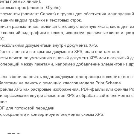
менты прямых линий).
стовых строк (элемент Glyphs)
 элементы (элемент Canvas) в группы для облегчения манипуляций
нешним видом графики и текстовых строк.
кисти разных типов, включая сплошную цветную кисть, кисть для из
 внешний вид графики и текста, используя различные кисти и цве
CC.
несколькими документами внутри документа XPS.
илеты печати в открытом документе XPS, если они там есть.
еты печати по умолчанию в новый документ XPS или в открытый док
операций между пакетами, например добавление элементов из дру
ект заявки на печать задания/документа/страницы и свяжите его 
билетами на печать с помощью классов модели Print Schema.
файлы XPS как растровые изображения, PDF-файлы или файлы Pos
гиперссылками внутри элементов XPS и обрабатывайте элементы с
ние.
DF для потоковой передачи
е, сохраняйте и конвертируйте элементы схемы XPS.