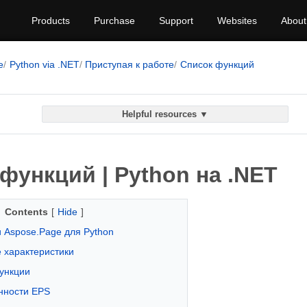
Products
Purchase
Support
Websites
About
e
Python via .NET
Приступая к работе
Список функций
Helpful resources ▼
функций | Python на .NET
Contents
[
Hide
]
 Aspose.Page для Python
 характеристики
ункции
нности EPS