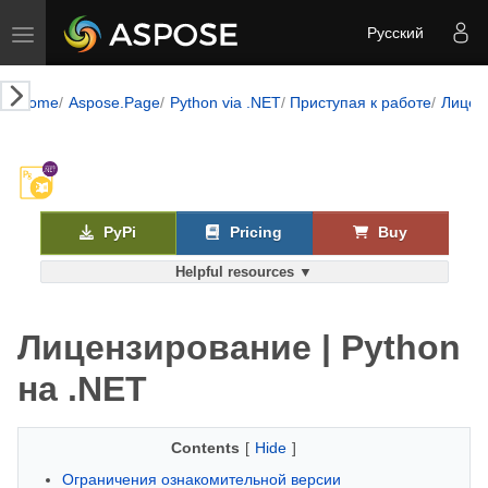
Toggle navigation
Русский
Home
Aspose.Page
Python via .NET
Приступая к работе
Лицен
PyPi
Pricing
Buy
Helpful resources ▼
Лицензирование | Python
на .NET
Contents
[
Hide
]
Ограничения ознакомительной версии