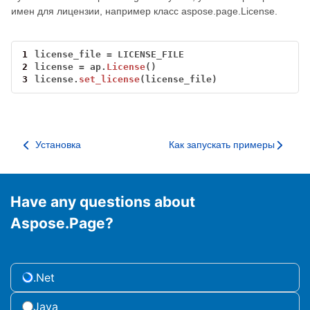
имен для лицензии, например класс aspose.page.License.
1
license_file
=
LICENSE_FILE
2
license
=
ap.
License
()
3
license.
set_license
(license_file)
Установка
Как запускать примеры
Have any questions about
Aspose.Page?
.Net
Java