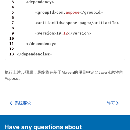
 3
<
dependency
>
 4
 5
<
groupId
>
com.
aspose
</
groupId
>
 6
 7
<
artifactId
>
aspose
-
page
</
artifactId
>
 8
 9
<
version
>
19.
12
</
version
>
10
11
</
dependency
>
12
13
</
dependencies
>
执行上述步骤后，最终将在基于Maven的项目中定义Java依赖性的
Aspose。
系统要求
许可
Have any questions about