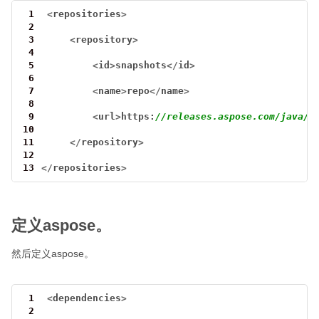
 1
<
repositories
>
 2
 3
<
repository
>
 4
 5
<
id
>
snapshots
</
id
>
 6
 7
<
name
>
repo
</
name
>
 8
 9
<
url
>
https:
//releases.aspose.com/java/r
10
11
</
repository
>
12
13
</
repositories
>
定义aspose。
然后定义aspose。
 1
<
dependencies
>
 2