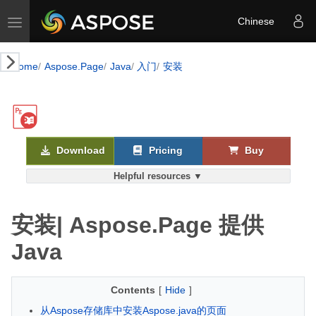
Toggle navigation
Chinese
Home
Aspose.Page
Java
入门
安装
Download
Pricing
Buy
Helpful resources ▼
安装| Aspose.Page 提供
Java
Contents
[
Hide
]
从Aspose存储库中安装Aspose.java的页面