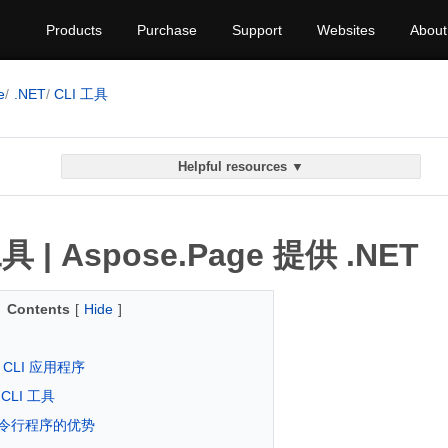
Products
Purchase
Support
Websites
About
e
.NET
CLI 工具
Helpful resources ▼
| Aspose.Page 提供 .NET
Contents
[
Hide
]
e CLI 应用程序
CLI 工具
令行程序的优势