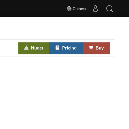
Chinese
Nuget
Pricing
Buy