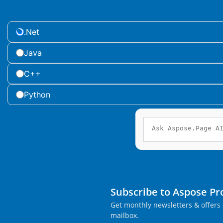
.Net
Java
C++
Python
Subscribe to Aspose P
Get monthly newsletters & offers 
mailbox.