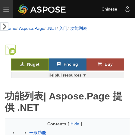
Toggle navigation
Chinese
Home
Aspose.Page
.NET
入门
功能列表
Nuget
Pricing
Buy
Helpful resources ▼
功能列表| Aspose.Page 提
供 .NET
Contents
[
Hide
]
一般功能