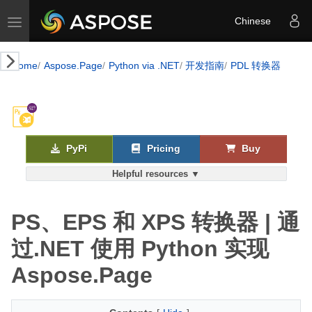
Toggle navigation
Chinese
Home
Aspose.Page
Python via .NET
开发指南
PDL 转换器
PyPi
Pricing
Buy
Helpful resources ▼
PS、EPS 和 XPS 转换器 | 通
过.NET 使用 Python 实现
Aspose.Page