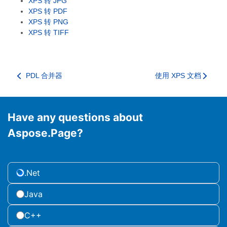
XPS 转 JPG
XPS 转 PDF
XPS 转 PNG
XPS 转 TIFF
PDL 合并器
使用 XPS 文档
Have any questions about
Aspose.Page?
.Net
Java
C++