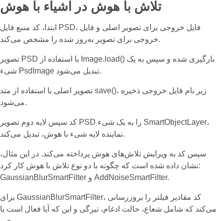
تلاش با هوش در اشیاء با هوش
ابتدا، کد منبع فایل PSD، فایل خروجی برای تصویر اصلی و فایل
خروجی برای تصویر به‌روز شده را مشخص می‌کند.
تصویر PSD با استفاده از Image.load() بارگیری شده و سپس به یک
شیء PsdImage تبدیل می‌شود.
تصویر اصلی با استفاده از متد save()، زیر نام فایل خروجی ذخیره
می‌شود.
کد سپس لایه دوم تصویر PSD را به یک شیء SmartObjectLayer،
نماینده لایه شیء با هوش، تبدیل می‌کند.
سپس کد به ویرایش تلاش‌های هوش پرداخته می‌کند. در این مثال،
نشان داده شده است که چگونه با دو نوع تلاش با هوش کار کرد:
GaussianBlurSmartFilter و AddNoiseSmartFilter.
برای GaussianBlurSmartFilter، کد مقادیر فیلتر را بروزرسانی
می‌کند که شامل شعاع، حالت ادغام، تیرگی و این که آیا فعال است یا
خیر.