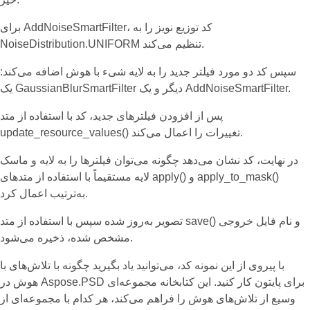
برای AddNoiseSmartFilter، کد توزیع نویز را به
NoiseDistribution.UNIFORM تنظیم می‌کند.
سپس کد دو مورد فیلتر جدید را به لایه شیء با هوش اضافه می‌کند:
یک GaussianBlurSmartFilter دیگر و یک AddNoiseSmartFilter.
پس از افزودن فیلترهای جدید، کد با استفاده از متد
update_resource_values() تغییرات را اعمال می‌کند.
در نهایت، کد نشان می‌دهد چگونه می‌توان فیلترها را به لایه و ماسک
لایه مستقیماً با استفاده از متدهای apply() و apply_to_mask()
به‌ترتیب اعمال کرد.
تصویر به‌روز شده سپس با استفاده از متد save() و نام فایل خروجی
مشخص شده، ذخیره می‌شود.
با پیروی از این نمونه کد، می‌توانید یاد بگیرید چگونه با تلاش‌های با
هوش در Aspose.PSD برای پایتون کار کنید. این کتابخانه مجموعه‌ای
وسیع از تلاش‌های هوش را فراهم می‌کند، هر کدام با مجموعه‌ای از