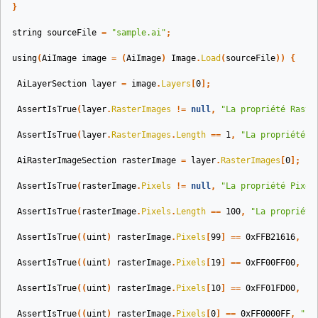
}
string
sourceFile
=
"sample.ai"
;
using
(
AiImage
image
=
(
AiImage
)
Image
.
Load
(
sourceFile
))
{
AiLayerSection
layer
=
image
.
Layers
[
0
];
AssertIsTrue
(
layer
.
RasterImages
!=
null
,
"La propriété Raste
AssertIsTrue
(
layer
.
RasterImages
.
Length
==
1
,
"La propriété R
AiRasterImageSection
rasterImage
=
layer
.
RasterImages
[
0
];
AssertIsTrue
(
rasterImage
.
Pixels
!=
null
,
"La propriété Pixel
AssertIsTrue
(
rasterImage
.
Pixels
.
Length
==
100
,
"La propriété
AssertIsTrue
((
uint
)
rasterImage
.
Pixels
[
99
]
==
0xFFB21616
,
"r
AssertIsTrue
((
uint
)
rasterImage
.
Pixels
[
19
]
==
0xFF00FF00
,
"r
AssertIsTrue
((
uint
)
rasterImage
.
Pixels
[
10
]
==
0xFF01FD00
,
"r
AssertIsTrue
((
uint
)
rasterImage
.
Pixels
[
0
]
==
0xFF0000FF
,
"ra