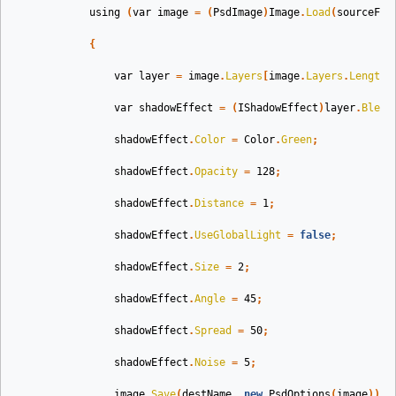
using
(
var
image
=
(
PsdImage
)
Image
.
Load
(
sourceFil
{
var
layer
=
image
.
Layers
[
image
.
Layers
.
Length
var
shadowEffect
=
(
IShadowEffect
)
layer
.
Blend
shadowEffect
.
Color
=
Color
.
Green
;
shadowEffect
.
Opacity
=
128
;
shadowEffect
.
Distance
=
1
;
shadowEffect
.
UseGlobalLight
=
false
;
shadowEffect
.
Size
=
2
;
shadowEffect
.
Angle
=
45
;
shadowEffect
.
Spread
=
50
;
shadowEffect
.
Noise
=
5
;
image
.
Save
(
destName
,
new
PsdOptions
(
image
));