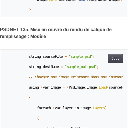
}
PSDNET-135. Mise en œuvre du rendu de calque de
remplissage : Modèle
string
sourceFile
=
"sample.psd"
;
Copy
string
destName
=
"sample_out.psd"
;
// Chargez une image existante dans une instance 
using
(
var
image
=
(
PsdImage
)
Image
.
Load
(
sourceFil
{
foreach
(
var
layer
in
image
.
Layers
)
{