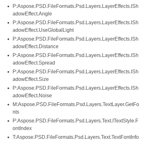
P:Aspose.PSD.FileFormats.Psd.Layers.LayerEffects.ISh
adowEffect.Angle
P:Aspose.PSD.FileFormats.Psd.Layers.LayerEffects.ISh
adowEffect.UseGlobalLight
P:Aspose.PSD.FileFormats.Psd.Layers.LayerEffects.ISh
adowEffect.Distance
P:Aspose.PSD.FileFormats.Psd.Layers.LayerEffects.ISh
adowEffect.Spread
P:Aspose.PSD.FileFormats.Psd.Layers.LayerEffects.ISh
adowEffect.Size
P:Aspose.PSD.FileFormats.Psd.Layers.LayerEffects.ISh
adowEffect.Noise
M:Aspose.PSD.FileFormats.Psd.Layers.TextLayer.GetFo
nts
P:Aspose.PSD.FileFormats.Psd.Layers.Text.ITextStyle.F
ontIndex
T:Aspose.PSD.FileFormats.Psd.Layers.Text.TextFontInfo