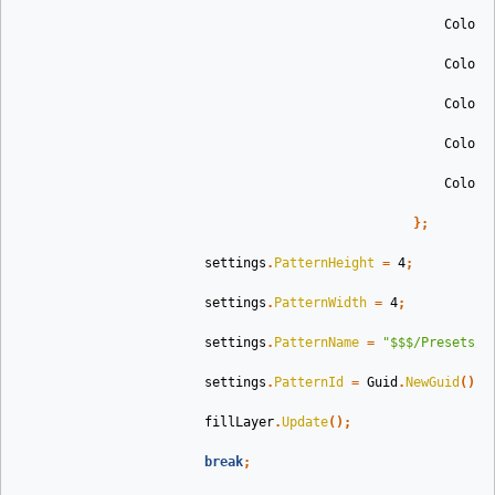
Color
.
Color
.
Color
.
Color
.
Color
.
};
settings
.
PatternHeight
=
4
;
settings
.
PatternWidth
=
4
;
settings
.
PatternName
=
"$$$/Presets/P
settings
.
PatternId
=
Guid
.
NewGuid
().
T
fillLayer
.
Update
();
break
;