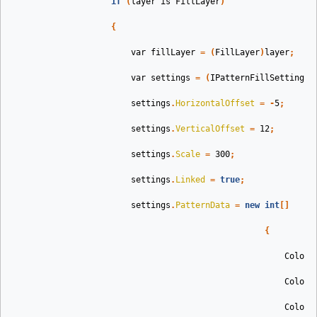
if
(
layer
is
FillLayer
)
{
var
fillLayer
=
(
FillLayer
)
layer
;
var
settings
=
(
IPatternFillSettings
)
settings
.
HorizontalOffset
=
-
5
;
settings
.
VerticalOffset
=
12
;
settings
.
Scale
=
300
;
settings
.
Linked
=
true
;
settings
.
PatternData
=
new
int
[]
{
Color
.
Color
.
Color
.