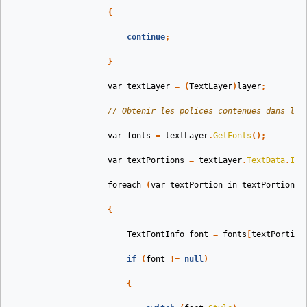
{
continue
;
}
var
textLayer
=
(
TextLayer
)
layer
;
// Obtenir les polices contenues dans la 
var
fonts
=
textLayer
.
GetFonts
();
var
textPortions
=
textLayer
.
TextData
.
Ite
foreach
(
var
textPortion
in
textPortions
)
{
TextFontInfo
font
=
fonts
[
textPortion
if
(
font
!=
null
)
{