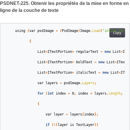
PSDNET-225. Obtenir les propriétés de la mise en forme en
ligne de la couche de texte
using
(
var
psdImage
=
(
PsdImage
)
Image
.
Load
(
"inline_forma
Copy
{
List
<
ITextPortion
>
regularText
=
new
List
<
ITe
List
<
ITextPortion
>
boldText
=
new
List
<
ITextP
List
<
ITextPortion
>
italicText
=
new
List
<
ITex
var
layers
=
psdImage
.
Layers
;
for
(
int
index
=
0
;
index
<
layers
.
Length
;
in
{
var
layer
=
layers
[
index
];
if
(!(
layer
is
TextLayer
))