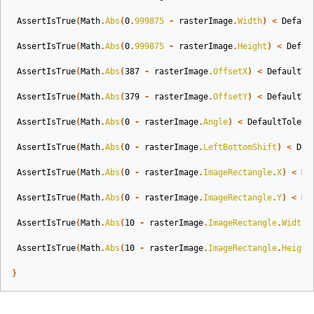
AssertIsTrue
(
Math
.
Abs
(
0
.
999875
-
rasterImage
.
Width
)
<
Defaul
AssertIsTrue
(
Math
.
Abs
(
0
.
999875
-
rasterImage
.
Height
)
<
Defau
AssertIsTrue
(
Math
.
Abs
(
387
-
rasterImage
.
OffsetX
)
<
DefaultTo
AssertIsTrue
(
Math
.
Abs
(
379
-
rasterImage
.
OffsetY
)
<
DefaultTo
AssertIsTrue
(
Math
.
Abs
(
0
-
rasterImage
.
Angle
)
<
DefaultTolera
AssertIsTrue
(
Math
.
Abs
(
0
-
rasterImage
.
LeftBottomShift
)
<
Def
AssertIsTrue
(
Math
.
Abs
(
0
-
rasterImage
.
ImageRectangle
.
X
)
<
De
AssertIsTrue
(
Math
.
Abs
(
0
-
rasterImage
.
ImageRectangle
.
Y
)
<
De
AssertIsTrue
(
Math
.
Abs
(
10
-
rasterImage
.
ImageRectangle
.
Width
)
AssertIsTrue
(
Math
.
Abs
(
10
-
rasterImage
.
ImageRectangle
.
Height
}