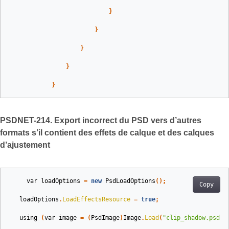
}
}
}
}
}
PSDNET-214. Export incorrect du PSD vers d’autres
formats s’il contient des effets de calque et des calques
d’ajustement
var
loadOptions
=
new
PsdLoadOptions
();
Copy
loadOptions
.
LoadEffectsResource
=
true
;
using
(
var
image
=
(
PsdImage
)
Image
.
Load
(
"clip_shadow.psd"
,