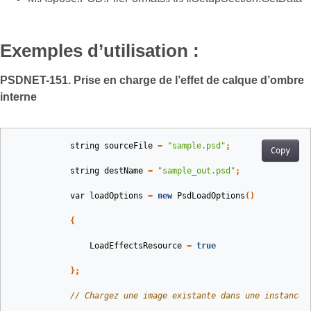
Exemples d’utilisation :
PSDNET-151. Prise en charge de l’effet de calque d’ombre
interne
string
sourceFile
=
"sample.psd"
;
Copy
string
destName
=
"sample_out.psd"
;
var
loadOptions
=
new
PsdLoadOptions
()
{
LoadEffectsResource
=
true
};
// Chargez une image existante dans une instance 