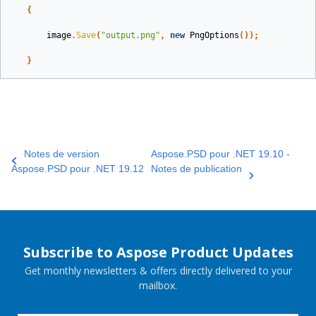
{
image
.
Save
(
"output.png"
,
new
PngOptions
());
}
Notes de version
Aspose.PSD pour .NET 19.10 -
Aspose.PSD pour .NET 19.12
Notes de publication
Subscribe to Aspose Product Updates
Get monthly newsletters & offers directly delivered to your
mailbox.