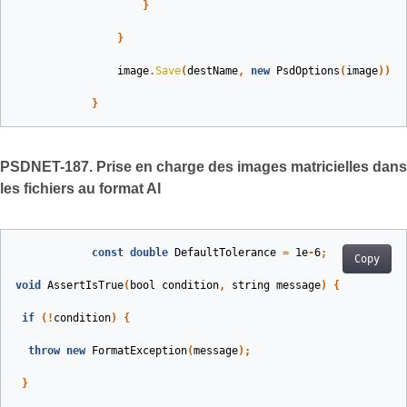
}
}
image
.
Save
(
destName
,
new
PsdOptions
(
image
));
}
PSDNET-187. Prise en charge des images matricielles dans
les fichiers au format AI
const
double
DefaultTolerance
=
1e
-
6
;
Copy
void
AssertIsTrue
(
bool
condition
,
string
message
)
{
if
(!
condition
)
{
throw
new
FormatException
(
message
);
}