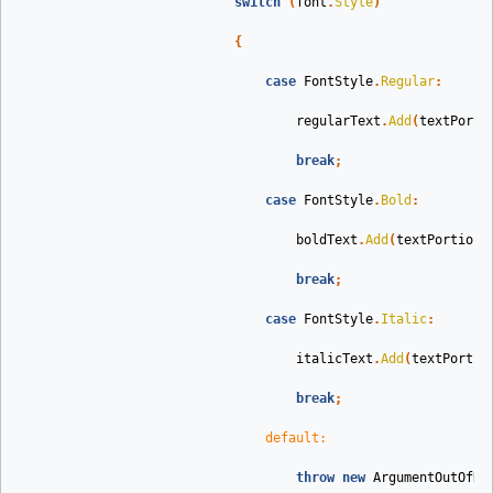
switch
(
font
.
Style
)
{
case
FontStyle
.
Regular
:
regularText
.
Add
(
textPorti
break
;
case
FontStyle
.
Bold
:
boldText
.
Add
(
textPortion
)
break
;
case
FontStyle
.
Italic
:
italicText
.
Add
(
textPortio
break
;
default
:
throw
new
ArgumentOutOfRa