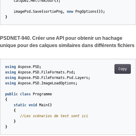
calque2
.
MettreÀJour
();
imagePsd
.
Save
(
sortiePng
,
new
PngOptions
());
}
PSDNET-940. Créer une API pour obtenir un hachage
unique pour des calques similaires dans différents fichiers
using
Aspose.PSD
;
Copy
using
Aspose.PSD.FileFormats.Psd
;
using
Aspose.PSD.FileFormats.Psd.Layers
;
using
Aspose.PSD.ImageLoadOptions
;
public
class
Programme
{
static
void
Main
(
)
{
//Les scénarios de test sont ici
}
}