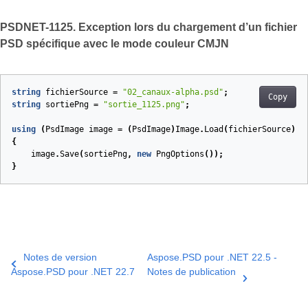
PSDNET-1125. Exception lors du chargement d’un fichier
PSD spécifique avec le mode couleur CMJN
string
fichierSource
=
"02_canaux-alpha.psd"
;
Copy
string
sortiePng
=
"sortie_1125.png"
;
using
(
PsdImage
image
=
(
PsdImage
)
Image
.
Load
(
fichierSource
))
{
image
.
Save
(
sortiePng
,
new
PngOptions
());
}
Notes de version
Aspose.PSD pour .NET 22.5 -
Aspose.PSD pour .NET 22.7
Notes de publication