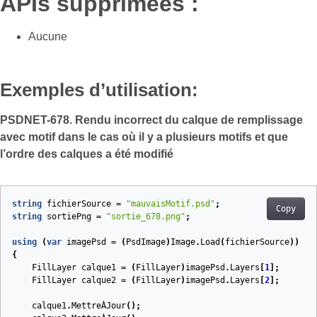
APIs supprimées :
Aucune
Exemples d’utilisation:
PSDNET-678. Rendu incorrect du calque de remplissage
avec motif dans le cas où il y a plusieurs motifs et que
l’ordre des calques a été modifié
string
fichierSource
=
"mauvaisMotif.psd"
;
Copy
string
sortiePng
=
"sortie_678.png"
;
using
(
var
imagePsd
=
(
PsdImage
)
Image
.
Load
(
fichierSource
))
{
FillLayer
calque1
=
(
FillLayer
)
imagePsd
.
Layers
[
1
];
FillLayer
calque2
=
(
FillLayer
)
imagePsd
.
Layers
[
2
];
calque1
.
MettreÀJour
();