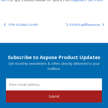
תמיכה ב־LspfResource
תמיכה בשכבות מילוי
Subscribe to Aspose Product Updates
Get monthly newsletters & offers directly delivered to your
mailbox.
Submit