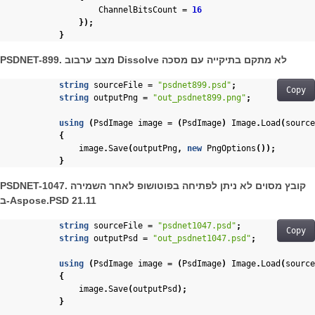
ChannelBitsCount
=
16
});
}
PSDNET-899. מצב ערבוב Dissolve לא מתקם בתיקייה עם מסכה
string
sourceFile
=
"psdnet899.psd"
;
Copy
string
outputPng
=
"out_psdnet899.png"
;
using
(
PsdImage
image
=
(
PsdImage
)
Image
.
Load
(
source
{
image
.
Save
(
outputPng
,
new
PngOptions
());
}
PSDNET-1047. קובץ מסוים לא ניתן לפתיחה בפוטושופ לאחר השמירה
ב-Aspose.PSD 21.11
string
sourceFile
=
"psdnet1047.psd"
;
Copy
string
outputPsd
=
"out_psdnet1047.psd"
;
using
(
PsdImage
image
=
(
PsdImage
)
Image
.
Load
(
source
{
image
.
Save
(
outputPsd
);
}