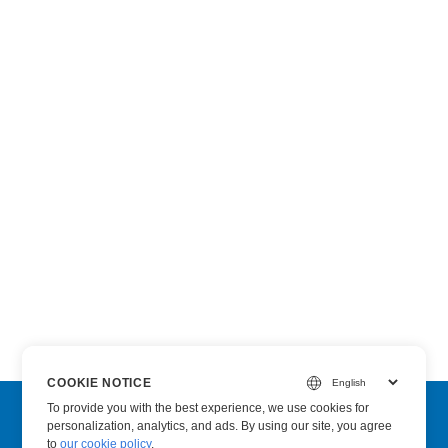
COOKIE NOTICE
To provide you with the best experience, we use cookies for
personalization, analytics, and ads. By using our site, you agree
Subscribe to Aspose Product Updates
to
our cookie policy
.