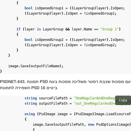
{
bool
isOpenedGroup1
=
((
LayerGroup
)
layer
).
IsOpen
;
((
LayerGroup
)
layer
).
IsOpen
=
!
isOpenedGroup1
;
}
if
(
layer
is
LayerGroup
&&
layer
.
Name
==
"Group 2"
)
{
bool
isOpenedGroup2
=
((
LayerGroup
)
layer
).
IsOpen
;
((
LayerGroup
)
layer
).
IsOpen
=
!
isOpenedGroup2
;
}
}
image
.
Save
(
outputFileName
);
}
PSDNET-643. תמונת PSD עם מסכות שכבת רסטר משליכה מסכות בעת
השמירה לתמונת PSD 16 ביטים
string
sourceFilePath
=
"OneRegularAndOneRegularWith
Copy
string
outputFilePath
=
"out_OneRegularAndOneRegular
using
(
PsdImage
image
=
(
PsdImage
)
Image
.
Load
(
sourceF
{
image
.
Save
(
outputFilePath
,
new
PsdOptions
(
image
)
{