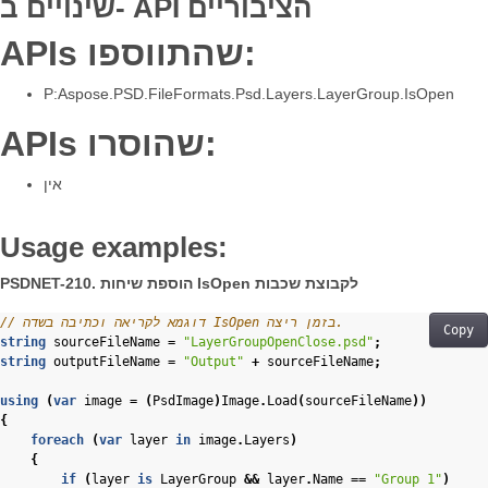
שינויים ב- API הציבוריים
APIs שהתווספו:
P:Aspose.PSD.FileFormats.Psd.Layers.LayerGroup.IsOpen
APIs שהוסרו:
אין
Usage examples:
PSDNET-210. הוספת שיחות IsOpen לקבוצת שכבות
// דוגמא לקריאה וכתיבה בשדה IsOpen בזמן ריצה. 
Copy
string
sourceFileName
=
"LayerGroupOpenClose.psd"
;
string
outputFileName
=
"Output"
+
sourceFileName
;
using
(
var
image
=
(
PsdImage
)
Image
.
Load
(
sourceFileName
))
{
foreach
(
var
layer
in
image
.
Layers
)
{
if
(
layer
is
LayerGroup
&&
layer
.
Name
==
"Group 1"
)