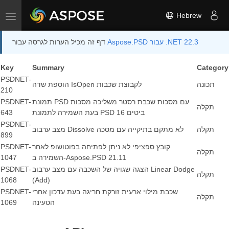
Hebrew
Toggle navigation
Aspose.PSD עבור .NET 22.3
דף זה מכיל הערות לגרסה עבור
Key
Summary
Category
PSDNET-
תכונה
הוספת שדה IsOpen לקבוצת שכבות
210
תמונת PSD עם מסכות שכבת רסטר משליכה מסכות
PSDNET-
תקלה
בעת השמירה לתמונת PSD 16 ביטים
643
PSDNET-
תקלה
מצב ערבוב Dissolve לא מתקם בתיקייה עם מסכה
899
קובץ ספציפי לא ניתן לפתיחה בפוטושופ לאחר
PSDNET-
תקלה
השמירה ב-Aspose.PSD 21.11
1047
הצגה שגויה של השכבה עם מצב ערבוב Linear Dodge
PSDNET-
תקלה
1068
(Add)
שכבת מילוי ארעית זורקת חריגה בעת עדכון אחרי
PSDNET-
תקלה
הטעינה
1069