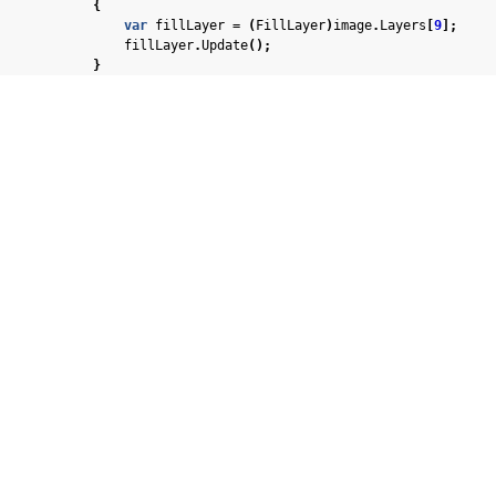
{
var
fillLayer
=
(
FillLayer
)
image
.
Layers
[
9
];
fillLayer
.
Update
();
}