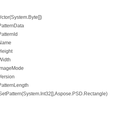
tor(System.Byte[])
atternData
atternId
.Name
Height
Width
.ImageMode
Version
atternLength
etPattern(System.Int32[],Aspose.PSD.Rectangle)