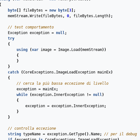
{
byte
[]
fileBytes
=
new
byte
[
3
];
memStream
.
Write
(
fileBytes
,
0
,
fileBytes
.
Length
);
// test comportamento
Exception
exception
=
null
;
try
{
using
(
var
image
=
Image
.
Load
(
memStream
))
{
}
}
catch
(
CoreExceptions
.
ImageLoadException
mainEx
)
{
// cerca la più bassa eccezione di livello
exception
=
mainEx
;
while
(
exception
.
InnerException
!=
null
)
{
exception
=
exception
.
InnerException
;
}
}
// controlla eccezione
string
typeName
=
exception
.
GetType
().
Name
;
// per il debug
if
(
exception
is
CoreExceptions
.
ImageLoadException
)