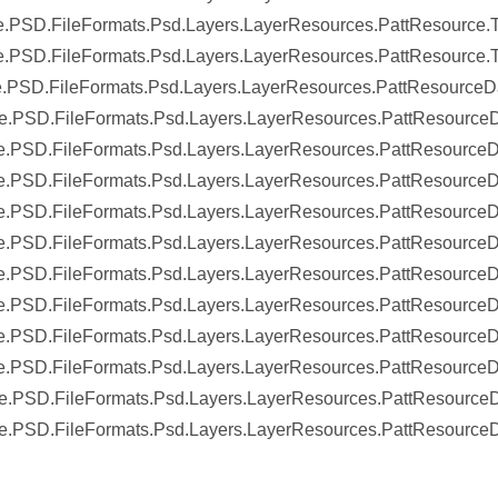
.PSD.FileFormats.Psd.Layers.LayerResources.PattResource.
.PSD.FileFormats.Psd.Layers.LayerResources.PattResource.
.PSD.FileFormats.Psd.Layers.LayerResources.PattResourceD
.PSD.FileFormats.Psd.Layers.LayerResources.PattResourceD
.PSD.FileFormats.Psd.Layers.LayerResources.PattResourceD
e.PSD.FileFormats.Psd.Layers.LayerResources.PattResource
.PSD.FileFormats.Psd.Layers.LayerResources.PattResourceD
.PSD.FileFormats.Psd.Layers.LayerResources.PattResourceD
e.PSD.FileFormats.Psd.Layers.LayerResources.PattResource
.PSD.FileFormats.Psd.Layers.LayerResources.PattResourceDa
.PSD.FileFormats.Psd.Layers.LayerResources.PattResourceD
.PSD.FileFormats.Psd.Layers.LayerResources.PattResourceD
.PSD.FileFormats.Psd.Layers.LayerResources.PattResource
.PSD.FileFormats.Psd.Layers.LayerResources.PattResourceDa