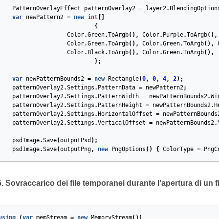
PatternOverlayEffect
patternOverlay2
=
layer2
.
BlendingOption
var
newPattern2
=
new
int
[]
{
Color
.
Green
.
ToArgb
(),
Color
.
Purple
.
ToArgb
(),
Color
.
Green
.
ToArgb
(),
Color
.
Green
.
ToArgb
(),
Color
.
Black
.
ToArgb
(),
Color
.
Green
.
ToArgb
(),
};
var
newPatternBounds2
=
new
Rectangle
(
0
,
0
,
4
,
2
);
patternOverlay2
.
Settings
.
PatternData
=
newPattern2
;
patternOverlay2
.
Settings
.
PatternWidth
=
newPatternBounds2
.
Wi
patternOverlay2
.
Settings
.
PatternHeight
=
newPatternBounds2
.
H
patternOverlay2
.
Settings
.
HorizontalOffset
=
newPatternBounds
patternOverlay2
.
Settings
.
VerticalOffset
=
newPatternBounds2
.
psdImage
.
Save
(
outputPsd
);
psdImage
.
Save
(
outputPng
,
new
PngOptions
()
{
ColorType
=
PngC
Sovraccarico dei file temporanei durante l’apertura di un f
using
(
var
memStream
=
new
MemoryStream
())