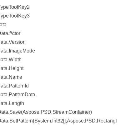
TypeToolKey2
TypeToolKey3
ata
ata.#ctor
ata.Version
Data.ImageMode
ata.Width
ata.Height
Data.Name
ta.PatternId
ata.PatternData
ata.Length
Data.Save(Aspose.PSD.StreamContainer)
ta.SetPattern(System.Int32[],Aspose.PSD.Rectangl