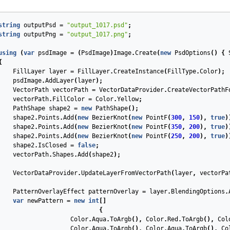
string
outputPsd
=
"output_1017.psd"
;
string
outputPng
=
"output_1017.png"
;
using
(
var
psdImage
=
(
PsdImage
)
Image
.
Create
(
new
PsdOptions
()
{
{
FillLayer
layer
=
FillLayer
.
CreateInstance
(
FillType
.
Color
);
psdImage
.
AddLayer
(
layer
);
VectorPath
vectorPath
=
VectorDataProvider
.
CreateVectorPathF
vectorPath
.
FillColor
=
Color
.
Yellow
;
PathShape
shape2
=
new
PathShape
();
shape2
.
Points
.
Add
(
new
BezierKnot
(
new
PointF
(
300
,
150
),
true
)
shape2
.
Points
.
Add
(
new
BezierKnot
(
new
PointF
(
350
,
200
),
true
)
shape2
.
Points
.
Add
(
new
BezierKnot
(
new
PointF
(
250
,
200
),
true
)
shape2
.
IsClosed
=
false
;
vectorPath
.
Shapes
.
Add
(
shape2
);
VectorDataProvider
.
UpdateLayerFromVectorPath
(
layer
,
vectorPa
PatternOverlayEffect
patternOverlay
=
layer
.
BlendingOptions
.
var
newPattern
=
new
int
[]
{
Color
.
Aqua
.
ToArgb
(),
Color
.
Red
.
ToArgb
(),
Col
Color
.
Aqua
.
ToArgb
(),
Color
.
Aqua
.
ToArgb
(),
Co