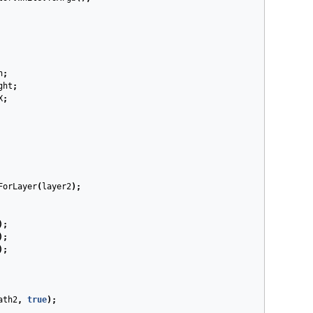
h
;
ght
;
X
;
ForLayer
(
layer2
);
);
);
);
ath2
,
true
);