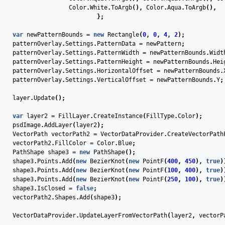
Color
.
White
.
ToArgb
(),
Color
.
Aqua
.
ToArgb
(),
};
var
newPatternBounds
=
new
Rectangle
(
0
,
0
,
4
,
2
);
patternOverlay
.
Settings
.
PatternData
=
newPattern
;
patternOverlay
.
Settings
.
PatternWidth
=
newPatternBounds
.
Widt
patternOverlay
.
Settings
.
PatternHeight
=
newPatternBounds
.
Hei
patternOverlay
.
Settings
.
HorizontalOffset
=
newPatternBounds
.
patternOverlay
.
Settings
.
VerticalOffset
=
newPatternBounds
.
Y
;
layer
.
Update
();
var
layer2
=
FillLayer
.
CreateInstance
(
FillType
.
Color
);
psdImage
.
AddLayer
(
layer2
);
VectorPath
vectorPath2
=
VectorDataProvider
.
CreateVectorPath
vectorPath2
.
FillColor
=
Color
.
Blue
;
PathShape
shape3
=
new
PathShape
();
shape3
.
Points
.
Add
(
new
BezierKnot
(
new
PointF
(
400
,
450
),
true
)
shape3
.
Points
.
Add
(
new
BezierKnot
(
new
PointF
(
100
,
400
),
true
)
shape3
.
Points
.
Add
(
new
BezierKnot
(
new
PointF
(
250
,
100
),
true
)
shape3
.
IsClosed
=
false
;
vectorPath2
.
Shapes
.
Add
(
shape3
);
VectorDataProvider
.
UpdateLayerFromVectorPath
(
layer2
,
vectorP