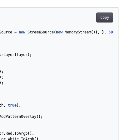
Copy
Source
=
new
StreamSource
(
new
MemoryStream
()),
},
500
,
500
))
orLayer
(
layer
);
);
);
);
th
,
true
);
AddPatternOverlay
();
or
.
Red
.
ToArgb
(),
lor
.
White
.
ToArgb
(),