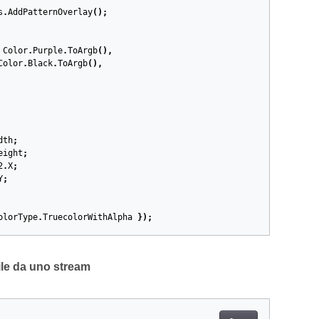
s
.
AddPatternOverlay
();
Color
.
Purple
.
ToArgb
(),
Color
.
Black
.
ToArgb
(),
dth
;
eight
;
2
.
X
;
Y
;
olorType
.
TruecolorWithAlpha
});
ile da uno stream