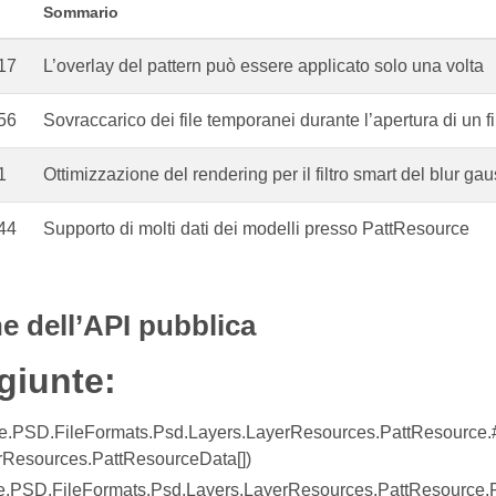
Sommario
17
L’overlay del pattern può essere applicato solo una volta
56
Sovraccarico dei file temporanei durante l’apertura di un f
1
Ottimizzazione del rendering per il filtro smart del blur ga
44
Supporto di molti dati dei modelli presso PattResource
e dell’API pubblica
giunte:
.PSD.FileFormats.Psd.Layers.LayerResources.PattResource.#
rResources.PattResourceData[])
.PSD.FileFormats.Psd.Layers.LayerResources.PattResource.P