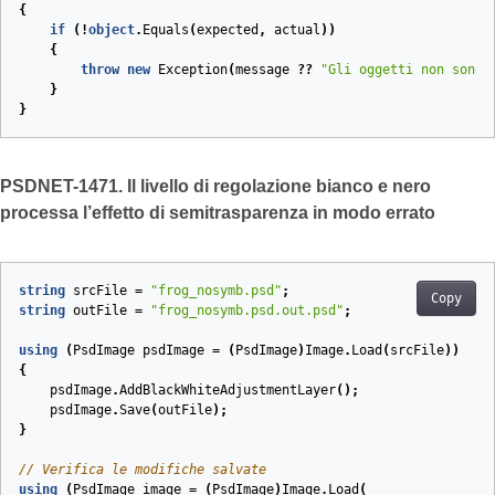
{
if
(!
object
.
Equals
(
expected
,
actual
))
{
throw
new
Exception
(
message
??
"Gli oggetti non sono 
}
}
PSDNET-1471. Il livello di regolazione bianco e nero
processa l’effetto di semitrasparenza in modo errato
string
srcFile
=
"frog_nosymb.psd"
;
Copy
string
outFile
=
"frog_nosymb.psd.out.psd"
;
using
(
PsdImage
psdImage
=
(
PsdImage
)
Image
.
Load
(
srcFile
))
{
psdImage
.
AddBlackWhiteAdjustmentLayer
();
psdImage
.
Save
(
outFile
);
}
// Verifica le modifiche salvate
using
(
PsdImage
image
=
(
PsdImage
)
Image
.
Load
(