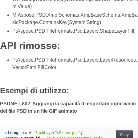
mlValue)
M:Aspose.PSD.Xmp.Schemas.XmpBaseSchema.XmpBa
sicPackage.ContainsKey(System.String)
P:Aspose.PSD.FileFormats.Psd.Layers.ShapeLayer.Fill
API rimosse:
P:Aspose.PSD.FileFormats.Psd.Layers.LayerResources.
VectorPath.FillColor
Esempi di utilizzo:
PSDNET-802. Aggiungi la capacità di esportare ogni livello
del file PSD in un file GIF animato
string
src
=
"EachLayerIsFrame.psd"
;
Copy