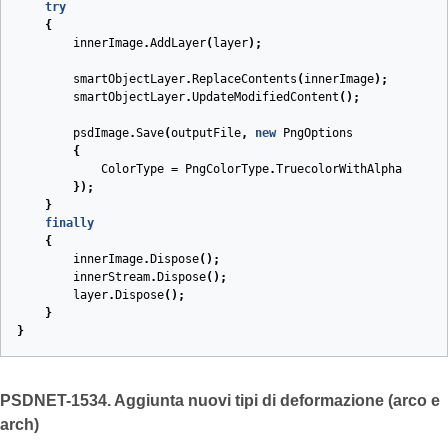
try
{
innerImage
.
AddLayer
(
layer
);
smartObjectLayer
.
ReplaceContents
(
innerImage
);
smartObjectLayer
.
UpdateModifiedContent
();
psdImage
.
Save
(
outputFile
,
new
PngOptions
{
ColorType
=
PngColorType
.
TruecolorWithAlpha
});
}
finally
{
innerImage
.
Dispose
();
innerStream
.
Dispose
();
layer
.
Dispose
();
}
}
PSDNET-1534. Aggiunta nuovi tipi di deformazione (arco e
arch)