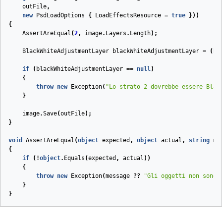
outFile
,
new
PsdLoadOptions
{
LoadEffectsResource
=
true
}))
{
AssertAreEqual
(
2
,
image
.
Layers
.
Length
);
BlackWhiteAdjustmentLayer
blackWhiteAdjustmentLayer
=
(
Bl
if
(
blackWhiteAdjustmentLayer
==
null
)
{
throw
new
Exception
(
"Lo strato 2 dovrebbe essere Blac
}
image
.
Save
(
outFile
);
}
void
AssertAreEqual
(
object
expected
,
object
actual
,
string
me
{
if
(!
object
.
Equals
(
expected
,
actual
))
{
throw
new
Exception
(
message
??
"Gli oggetti non sono 
}
}