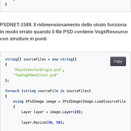
}
PSDNET-1589. Il ridimensionamento dello strato funziona
in modo errato quando il file PSD contiene VogkResource
con strutture in punti
string
[]
sourceFiles
=
new
string
[]
Copy
{
"PointsVectorOrigin.psd"
,
"TopVogkResStruct.psd"
};
foreach
(
string
sourceFile
in
sourceFiles
)
{
using
(
PsdImage
image
=
(
PsdImage
)
Image
.
Load
(
sourceFile
))
{
Layer
layer
=
image
.
Layers
[
0
];
layer
.
Resize
(
50
,
50
);