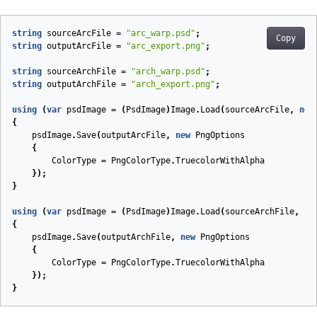
string
sourceArcFile
=
"arc_warp.psd"
;
Copy
string
outputArcFile
=
"arc_export.png"
;
string
sourceArchFile
=
"arch_warp.psd"
;
string
outputArchFile
=
"arch_export.png"
;
using
(
var
psdImage
=
(
PsdImage
)
Image
.
Load
(
sourceArcFile
,
new
{
psdImage
.
Save
(
outputArcFile
,
new
PngOptions
{
ColorType
=
PngColorType
.
TruecolorWithAlpha
});
}
using
(
var
psdImage
=
(
PsdImage
)
Image
.
Load
(
sourceArchFile
,
ne
{
psdImage
.
Save
(
outputArchFile
,
new
PngOptions
{
ColorType
=
PngColorType
.
TruecolorWithAlpha
});
}