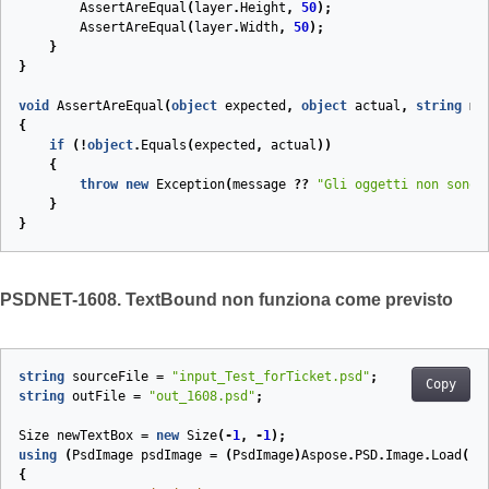
AssertAreEqual
(
layer
.
Height
,
50
);
AssertAreEqual
(
layer
.
Width
,
50
);
}
}
void
AssertAreEqual
(
object
expected
,
object
actual
,
string
me
{
if
(!
object
.
Equals
(
expected
,
actual
))
{
throw
new
Exception
(
message
??
"Gli oggetti non sono 
}
}
PSDNET-1608. TextBound non funziona come previsto
string
sourceFile
=
"input_Test_forTicket.psd"
;
Copy
string
outFile
=
"out_1608.psd"
;
Size
newTextBox
=
new
Size
(
-
1
,
-
1
);
using
(
PsdImage
psdImage
=
(
PsdImage
)
Aspose
.
PSD
.
Image
.
Load
(
so
{