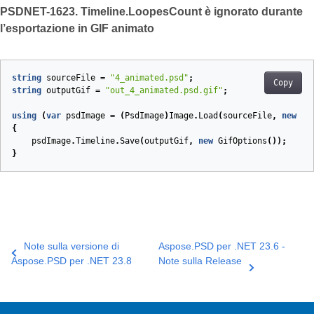
PSDNET-1623. Timeline.LoopesCount è ignorato durante
l’esportazione in GIF animato
string
sourceFile
=
"4_animated.psd"
;
Copy
string
outputGif
=
"out_4_animated.psd.gif"
;
using
(
var
psdImage
=
(
PsdImage
)
Image
.
Load
(
sourceFile
,
new
Ps
{
psdImage
.
Timeline
.
Save
(
outputGif
,
new
GifOptions
());
}
Note sulla versione di
Aspose.PSD per .NET 23.6 -
Aspose.PSD per .NET 23.8
Note sulla Release