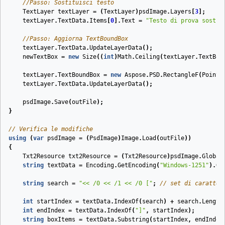
//Passo: Sostituisci testo
TextLayer
textLayer
=
(
TextLayer
)
psdImage
.
Layers
[
3
];
textLayer
.
TextData
.
Items
[
0
].
Text
=
"Testo di prova sostit
//Passo: Aggiorna TextBoundBox
textLayer
.
TextData
.
UpdateLayerData
();
newTextBox
=
new
Size
((
int
)
Math
.
Ceiling
(
textLayer
.
TextBou
textLayer
.
TextBoundBox
=
new
Aspose
.
PSD
.
RectangleF
(
PointF
textLayer
.
TextData
.
UpdateLayerData
();
psdImage
.
Save
(
outFile
);
}
// Verifica le modifiche
using
(
var
psdImage
=
(
PsdImage
)
Image
.
Load
(
outFile
))
{
Txt2Resource
txt2Resource
=
(
Txt2Resource
)
psdImage
.
Global
string
textData
=
Encoding
.
GetEncoding
(
"Windows-1251"
).
Ge
string
search
=
"<< /0 << /1 << /0 ["
;
// set di caratter
int
startIndex
=
textData
.
IndexOf
(
search
)
+
search
.
Length
int
endIndex
=
textData
.
IndexOf
(
"]"
,
startIndex
);
string
boxItems
=
textData
.
Substring
(
startIndex
,
endIndex