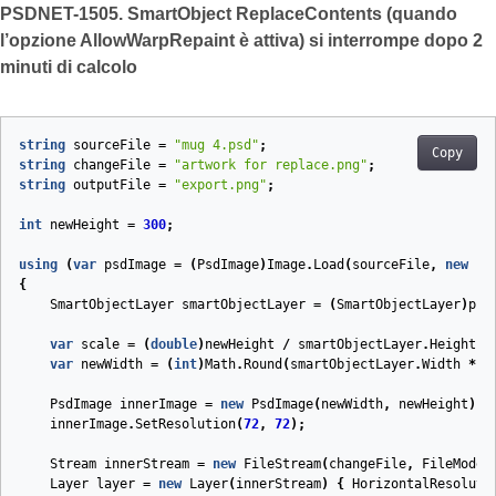
PSDNET-1505. SmartObject ReplaceContents (quando
l’opzione AllowWarpRepaint è attiva) si interrompe dopo 2
minuti di calcolo
string
sourceFile
=
"mug 4.psd"
;
Copy
string
changeFile
=
"artwork for replace.png"
;
string
outputFile
=
"export.png"
;
int
newHeight
=
300
;
using
(
var
psdImage
=
(
PsdImage
)
Image
.
Load
(
sourceFile
,
new
Ps
{
SmartObjectLayer
smartObjectLayer
=
(
SmartObjectLayer
)
psd
var
scale
=
(
double
)
newHeight
/
smartObjectLayer
.
Height
;
var
newWidth
=
(
int
)
Math
.
Round
(
smartObjectLayer
.
Width
*
s
PsdImage
innerImage
=
new
PsdImage
(
newWidth
,
newHeight
);
innerImage
.
SetResolution
(
72
,
72
);
Stream
innerStream
=
new
FileStream
(
changeFile
,
FileMode
.
Layer
layer
=
new
Layer
(
innerStream
)
{
HorizontalResoluti