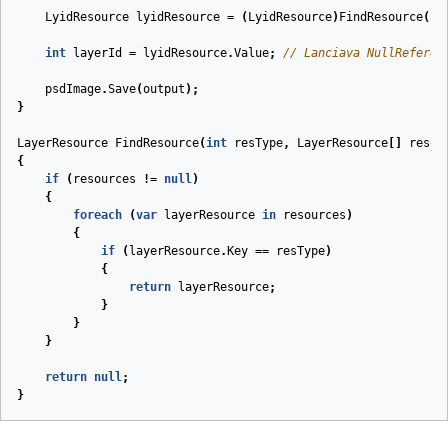
LyidResource
lyidResource
=
(
LyidResource
)
FindResource
(
Ly
int
layerId
=
lyidResource
.
Value
;
// Lanciava NullReferen
psdImage
.
Save
(
output
);
}
LayerResource
FindResource
(
int
resType
,
LayerResource
[]
resou
{
if
(
resources
!=
null
)
{
foreach
(
var
layerResource
in
resources
)
{
if
(
layerResource
.
Key
==
resType
)
{
return
layerResource
;
}
}
}
return
null
;
}