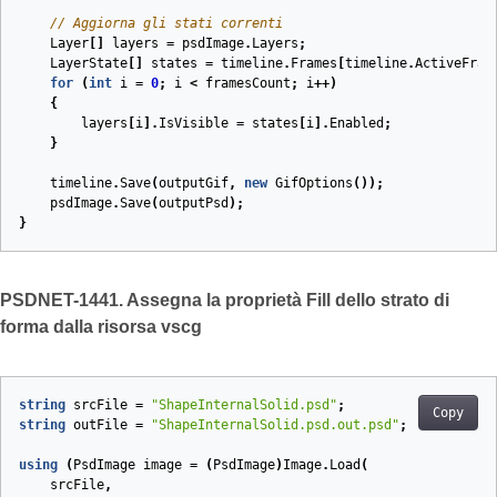
// Aggiorna gli stati correnti
Layer
[]
layers
=
psdImage
.
Layers
;
LayerState
[]
states
=
timeline
.
Frames
[
timeline
.
ActiveFram
for
(
int
i
=
0
;
i
<
framesCount
;
i
++)
{
layers
[
i
].
IsVisible
=
states
[
i
].
Enabled
;
}
timeline
.
Save
(
outputGif
,
new
GifOptions
());
psdImage
.
Save
(
outputPsd
);
}
PSDNET-1441. Assegna la proprietà Fill dello strato di
forma dalla risorsa vscg
string
srcFile
=
"ShapeInternalSolid.psd"
;
Copy
string
outFile
=
"ShapeInternalSolid.psd.out.psd"
;
using
(
PsdImage
image
=
(
PsdImage
)
Image
.
Load
(
srcFile
,