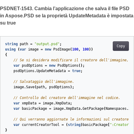
PSDNET-1543. Cambia l’applicazione che salva il file PSD
in Aspose.PSD se la proprietà UpdateMetadata è impostata
su true
string
path
=
"output.psd"
;
Copy
using
(
var
image
=
new
PsdImage
(
100
,
100
))
{
// Se si desidera modificare il creatore dell'immagine, a
var
psdOptions
=
new
PsdOptions
();
psdOptions
.
UpdateMetadata
=
true
;
// Salvataggio dell'immagine. 
image
.
Save
(
path
,
psdOptions
);
// Controllo del creatore dell'immagine nel codice.
var
xmpData
=
image
.
XmpData
;
var
basicPackage
=
image
.
XmpData
.
GetPackage
(
Namespaces
.
Xm
// Qui verranno aggiornate le informazioni sul creatore d
var
currentCreatorTool
=
(
string
)
basicPackage
[
":CreatorTo
}