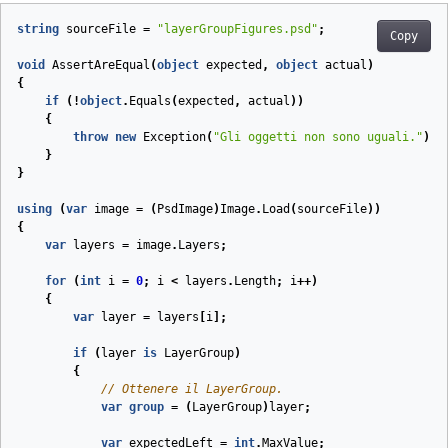
string
sourceFile
=
"layerGroupFigures.psd"
;
Copy
void
AssertAreEqual
(
object
expected
,
object
actual
)
{
if
(!
object
.
Equals
(
expected
,
actual
))
{
throw
new
Exception
(
"Gli oggetti non sono uguali."
);
}
}
using
(
var
image
=
(
PsdImage
)
Image
.
Load
(
sourceFile
))
{
var
layers
=
image
.
Layers
;
for
(
int
i
=
0
;
i
<
layers
.
Length
;
i
++)
{
var
layer
=
layers
[
i
];
if
(
layer
is
LayerGroup
)
{
// Ottenere il LayerGroup.
var
group
=
(
LayerGroup
)
layer
;
var
expectedLeft
=
int
.
MaxValue
;