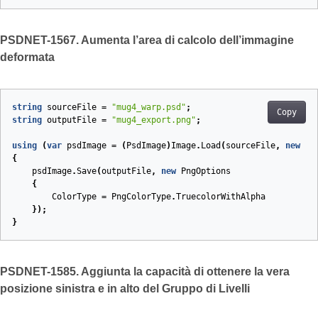
PSDNET-1567. Aumenta l’area di calcolo dell’immagine
deformata
string
sourceFile
=
"mug4_warp.psd"
;
Copy
string
outputFile
=
"mug4_export.png"
;
using
(
var
psdImage
=
(
PsdImage
)
Image
.
Load
(
sourceFile
,
new
Ps
{
psdImage
.
Save
(
outputFile
,
new
PngOptions
{
ColorType
=
PngColorType
.
TruecolorWithAlpha
});
}
PSDNET-1585. Aggiunta la capacità di ottenere la vera
posizione sinistra e in alto del Gruppo di Livelli