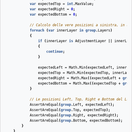
var
expectedTop
=
int
.
MaxValue
;
var
expectedRight
=
0
;
var
expectedBottom
=
0
;
// Calcolo delle vere posizioni a sinistra, in al
foreach
(
var
innerLayer
in
group
.
Layers
)
{
if
(
innerLayer
is
AdjustmentLayer
||
innerLay
{
continue
;
}
expectedLeft
=
Math
.
Min
(
expectedLeft
,
innerLa
expectedTop
=
Math
.
Min
(
expectedTop
,
innerLaye
expectedRight
=
Math
.
Max
((
expectedLeft
+
grou
expectedBottom
=
Math
.
Max
((
expectedTop
+
grou
}
// Le posizioni Left, Top, Right e Bottom del Lay
AssertAreEqual
(
group
.
Left
,
expectedLeft
);
AssertAreEqual
(
group
.
Top
,
expectedTop
);
AssertAreEqual
(
group
.
Right
,
expectedRight
);
AssertAreEqual
(
group
.
Bottom
,
expectedBottom
);
}
}