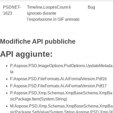
PSDNET-
Timeline.LoopesCount è
Bug
1623
ignorato durante
l’esportazione in GIF animato
Modifiche API pubbliche
API aggiunte:
P:Aspose.PSD.ImageOptions.PsdOptions.UpdateMetada
ta
F:Aspose.PSD.FileFormats.Ai.AiFormatVersion.Pdf16
F:Aspose.PSD.FileFormats.Ai.AiFormatVersion.Pdf17
P:Aspose.PSD.Xmp.Schemas.XmpBaseSchema.XmpBa
sicPackage.Item(System.String)
M:Aspose.PSD.Xmp.Schemas.XmpBaseSchema.XmpBa
sicPackage.SetValue(System.String,Aspose.PSD.Xmp.IX