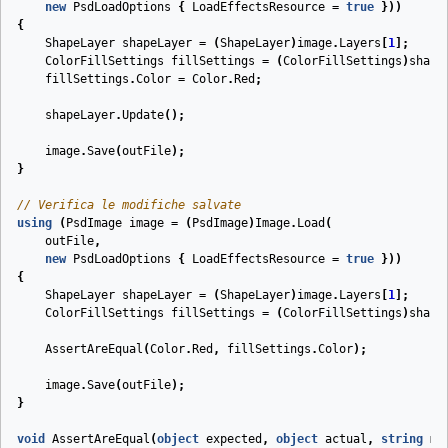
new
PsdLoadOptions
{
LoadEffectsResource
=
true
}))
{
ShapeLayer
shapeLayer
=
(
ShapeLayer
)
image
.
Layers
[
1
];
ColorFillSettings
fillSettings
=
(
ColorFillSettings
)
shape
fillSettings
.
Color
=
Color
.
Red
;
shapeLayer
.
Update
();
image
.
Save
(
outFile
);
}
// Verifica le modifiche salvate
using
(
PsdImage
image
=
(
PsdImage
)
Image
.
Load
(
outFile
,
new
PsdLoadOptions
{
LoadEffectsResource
=
true
}))
{
ShapeLayer
shapeLayer
=
(
ShapeLayer
)
image
.
Layers
[
1
];
ColorFillSettings
fillSettings
=
(
ColorFillSettings
)
shape
AssertAreEqual
(
Color
.
Red
,
fillSettings
.
Color
);
image
.
Save
(
outFile
);
}
void
AssertAreEqual
(
object
expected
,
object
actual
,
string
me