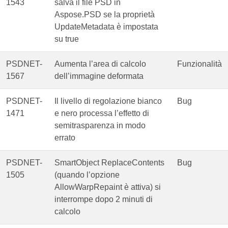
1543
salva il file PSD in
Aspose.PSD se la proprietà
UpdateMetadata è impostata
su true
PSDNET-
Aumenta l’area di calcolo
Funzionalità
1567
dell’immagine deformata
PSDNET-
Il livello di regolazione bianco
Bug
1471
e nero processa l’effetto di
semitrasparenza in modo
errato
PSDNET-
SmartObject ReplaceContents
Bug
1505
(quando l’opzione
AllowWarpRepaint è attiva) si
interrompe dopo 2 minuti di
calcolo