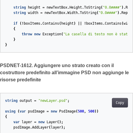
string
height
=
newTextBox
.
Height
.
ToString
(
"0.0####"
).
Rep
string
width
=
newTextBox
.
Width
.
ToString
(
"0.0####"
).
Repla
if
(!
boxItems
.
Contains
(
height
)
||
!
boxItems
.
Contains
(
widt
{
throw
new
Exception
(
"La casella di testo non è stata 
}
}
PSDNET-1612. Aggiungere uno strato creato con il
costruttore predefinito all’immagine PSD non aggiunge le
risorse predefinite
string
output
=
"newLayer.psd"
;
Copy
using
(
var
psdImage
=
new
PsdImage
(
500
,
500
))
{
var
layer
=
new
Layer
();
psdImage
.
AddLayer
(
layer
);