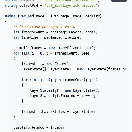
string
outputGif
=
"out_EachLayerIsFrame.gif"
;
string
outputPsd
=
"out_EachLayerIsFrame.psd"
;
using
(
var
psdImage
=
(
PsdImage
)
Image
.
Load
(
src
))
{
// Crea frame per ogni livello.
int
framesCount
=
psdImage
.
Layers
.
Length
;
var
timeline
=
psdImage
.
Timeline
;
Frame
[]
frames
=
new
Frame
[
framesCount
];
for
(
int
i
=
0
;
i
<
framesCount
;
i
++)
{
frames
[
i
]
=
new
Frame
();
LayerState
[]
layerStates
=
new
LayerState
[
framesCount
for
(
int
j
=
0
;
j
<
framesCount
;
j
++)
{
layerStates
[
j
]
=
new
LayerState
();
layerStates
[
j
].
Enabled
=
i
==
j
;
}
frames
[
i
].
LayerStates
=
layerStates
;
}
timeline
.
Frames
=
frames
;