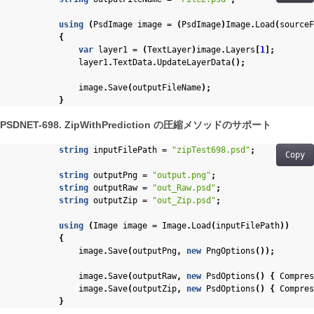
using
(
PsdImage
image
=
(
PsdImage
)
Image
.
Load
(
sourceF
{
var
layer1
=
(
TextLayer
)
image
.
Layers
[
1
];
layer1
.
TextData
.
UpdateLayerData
();
image
.
Save
(
outputFileName
);
}
PSDNET-698. ZipWithPrediction の圧縮メソッドのサポート
string
inputFilePath
=
"zipTest698.psd"
;
Copy
string
outputPng
=
"output.png"
;
string
outputRaw
=
"out_Raw.psd"
;
string
outputZip
=
"out_Zip.psd"
;
using
(
Image
image
=
Image
.
Load
(
inputFilePath
))
{
image
.
Save
(
outputPng
,
new
PngOptions
());
image
.
Save
(
outputRaw
,
new
PsdOptions
()
{
Compres
image
.
Save
(
outputZip
,
new
PsdOptions
()
{
Compres
}