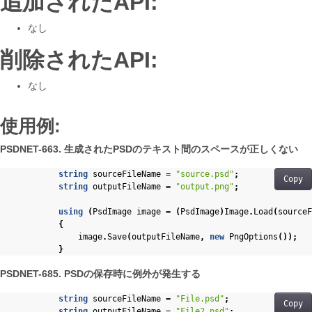
追加されたAPI:
なし
削除されたAPI:
なし
使用例:
PSDNET-663. 生成されたPSDのテキスト間のスペースが正しくない
string
sourceFileName
=
"source.psd"
;
Copy
string
outputFileName
=
"output.png"
;
using
(
PsdImage
image
=
(
PsdImage
)
Image
.
Load
(
sourceF
{
image
.
Save
(
outputFileName
,
new
PngOptions
());
}
PSDNET-685. PSDの保存時に例外が発生する
string
sourceFileName
=
"File.psd"
;
Copy
string
outputFileName
=
"File2.psd"
;