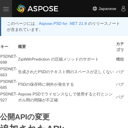
Japanese
Toggle navigation
このページには、
Aspose.PSD for .NET 21.8
のリリースノート
が含まれています。
カテ
キー
概要
ゴリ
PSDNET-
ZipWithPrediction の圧縮メソッドのサポート
機能
698
PSDNET-
生成されたPSDのテキスト間のスペースが正しくない
バグ
663
PSDNET-
PSDの保存時に例外が発生する
バグ
685
PSDNET-
Aspose.PSDでライセンスなしで使用すると行とシン
バグ
927
ボル間の間隔が不正確
公開APIの変更