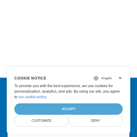
COOKIE NOTICE
To provide you with the best experience, we use cookies for
personalization, analytics, and ads. By using our site, you agree
Subscribe to Aspose Product Updates
to
our cookie policy
.
Get monthly newsletters & offers directly delivered to your
ACCEPT
mailbox.
CUSTOMIZE
DENY