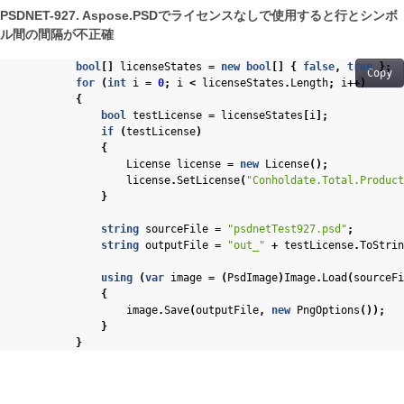
PSDNET-927. Aspose.PSDでライセンスなしで使用すると行とシンボ
ル間の間隔が不正確
bool
[]
licenseStates
=
new
bool
[]
{
false
,
true
};
Copy
for
(
int
i
=
0
;
i
<
licenseStates
.
Length
;
i
++)
{
bool
testLicense
=
licenseStates
[
i
];
if
(
testLicense
)
{
License
license
=
new
License
();
license
.
SetLicense
(
"Conholdate.Total.Product
}
string
sourceFile
=
"psdnetTest927.psd"
;
string
outputFile
=
"out_"
+
testLicense
.
ToStrin
using
(
var
image
=
(
PsdImage
)
Image
.
Load
(
sourceFi
{
image
.
Save
(
outputFile
,
new
PngOptions
());
}
}