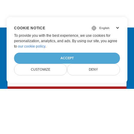
COOKIE NOTICE
To provide you with the best experience, we use cookies for
personalization, analytics, and ads. By using our site, you agree
Subscribe to Aspose Product Updates
to
our cookie policy
.
Get monthly newsletters & offers directly delivered to your
ACCEPT
mailbox.
CUSTOMIZE
DENY
Submit