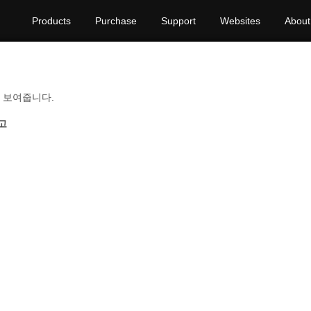
Products
Purchase
Support
Websites
About
식을 보여줍니다.
고