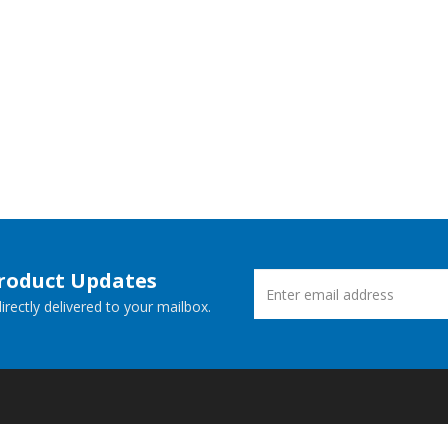
Product Updates
rectly delivered to your mailbox.