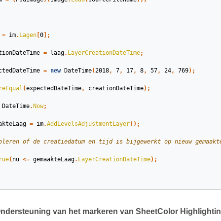
=
im
.
Lagen
[
0
];
tionDateTime
=
laag
.
LayerCreationDateTime
;
ctedDateTime
=
new
DateTime
(
2018
,
7
,
17
,
8
,
57
,
24
,
769
);
reEqual
(
expectedDateTime
,
creationDateTime
);
DateTime
.
Now
;
akteLaag
=
im
.
AddLevelsAdjustmentLayer
();
oleren of de creatiedatum en tijd is bijgewerkt op nieuw gemaakt
rue
(
nu
<=
gemaakteLaag
.
LayerCreationDateTime
);
dersteuning van het markeren van SheetColor Highlighti