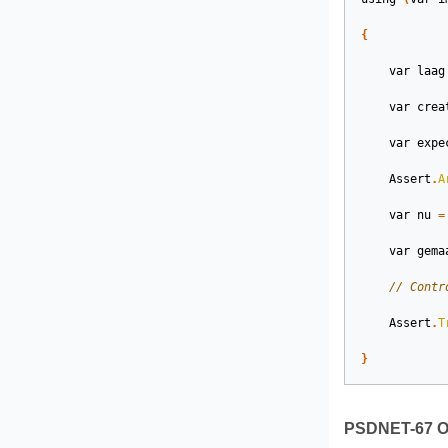
{
var
laag
var
crea
var
expe
Assert
.
A
var
nu
=
var
gema
// Contr
Assert
.
T
}
PSDNET-67 On