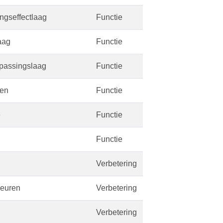
ngseffectlaag
Functie
aag
Functie
npassingslaag
Functie
gen
Functie
e
Functie
Functie
Verbetering
leuren
Verbetering
Verbetering