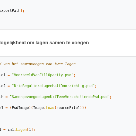
exportPath
);
gelijkheid om lagen samen te voegen
d van het samenvoegen van twee lagen
le1
=
"VoorbeeldVanFillOpacity.psd"
;
le2
=
"DrieReguliereLagenHalfDoorzichtig.psd"
;
th
=
"SamengevoegdeLagenUitTweeVerschillendePsd.psd"
;
m1
=
(
PsdImage
)(
Image
.
Load
(
sourceFile1
)))
1
=
im1
.
Lagen
[
1
];