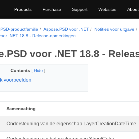
Products
Purchase
Support
Websites
About
PSD-productfamilie
Aspose.PSD voor .NET
Notities voor uitgave
oor .NET 18.8 - Release-opmerkingen
.PSD voor .NET 18.8 - Rele
Contents
[
Hide
]
k voorbeelden:
Samenvatting
Ondersteuning van de eigenschap LayerCreationDateTime.
Ondersteuning van het markeren van SheetColor