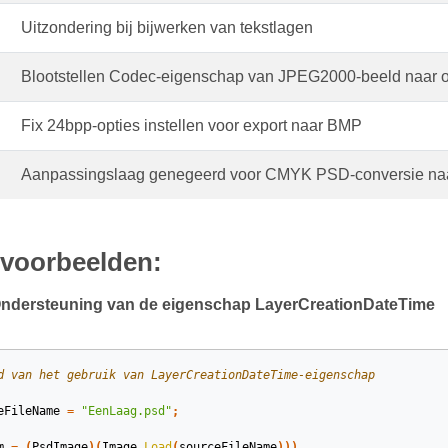
Uitzondering bij bijwerken van tekstlagen
Blootstellen Codec-eigenschap van JPEG2000-beeld naar 
Fix 24bpp-opties instellen voor export naar BMP
Aanpassingslaag genegeerd voor CMYK PSD-conversie naa
 voorbeelden:
dersteuning van de eigenschap LayerCreationDateTime
d van het gebruik van LayerCreationDateTime-eigenschap
eFileName
=
"EenLaag.psd"
;
m
=
(
PsdImage
)(
Image
.
Load
(
sourceFileName
)))