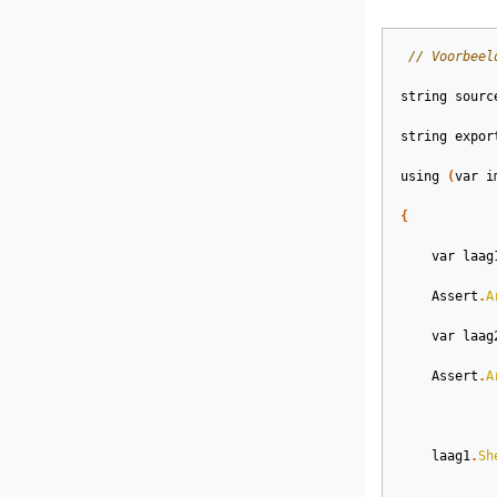
// Voorbeel
string
sourc
string
expor
using
(
var
i
{
var
laag
Assert
.
A
var
laag
Assert
.
A
laag1
.
Sh