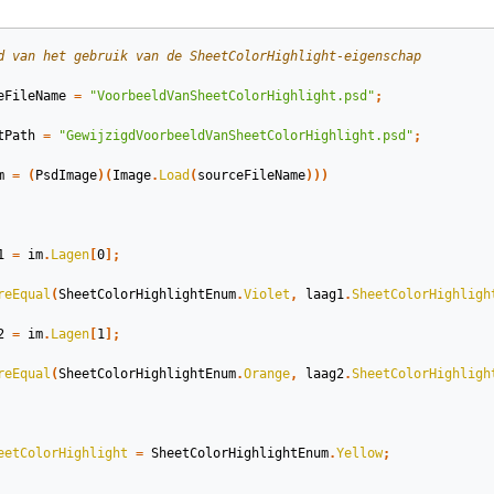
d van het gebruik van de SheetColorHighlight-eigenschap
eFileName
=
"VoorbeeldVanSheetColorHighlight.psd"
;
tPath
=
"GewijzigdVoorbeeldVanSheetColorHighlight.psd"
;
m
=
(
PsdImage
)(
Image
.
Load
(
sourceFileName
)))
1
=
im
.
Lagen
[
0
];
reEqual
(
SheetColorHighlightEnum
.
Violet
,
laag1
.
SheetColorHighligh
2
=
im
.
Lagen
[
1
];
reEqual
(
SheetColorHighlightEnum
.
Orange
,
laag2
.
SheetColorHighligh
eetColorHighlight
=
SheetColorHighlightEnum
.
Yellow
;