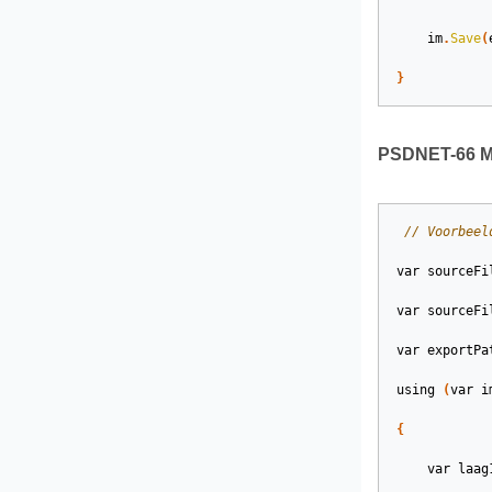
im
.
Save
(
}
PSDNET-66 Mo
// Voorbeel
var
sourceFi
var
sourceFi
var
exportPa
using
(
var
i
{
var
laag