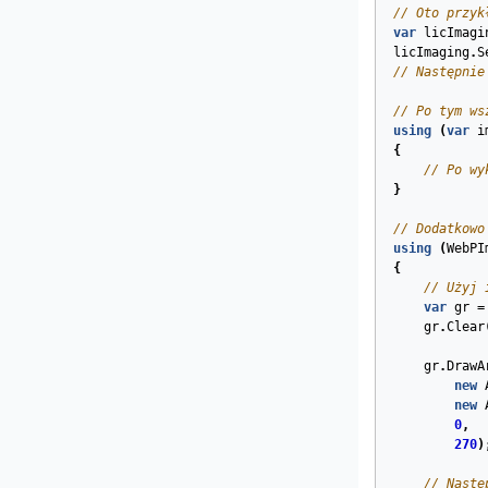
// Oto przyk
var
licImagi
licImaging
.
S
// Następnie
// Po tym ws
using
(
var
i
{
// Po wy
}
// Dodatkowo
using
(
WebPI
{
// Użyj 
var
gr
=
gr
.
Clear
gr
.
DrawA
new
new
0
,
270
)
// Nastę