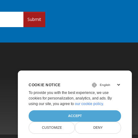
Submit
COOKIE NOTICE
Pricing
To provide you with the best experience, we use
cookies for personalization, analytics, and ads. By
Paid Support
using our site, you agree to
our cookie policy
.
About
ACCEPT
CUSTOMIZE
DENY