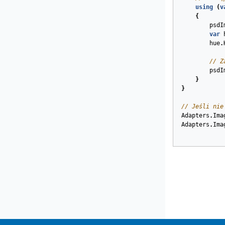
using
(
v
{
psdI
var
hue
.
// Z
psdI
}
}
// Jeśli nie
Adapters
.
Ima
Adapters
.
Ima