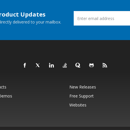
Product Updates
rectly delivered to your mailbox.
ucts
New Releases
 Demos
Free Support
Websites