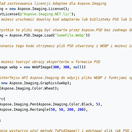
ład zastosowania licencji Adaptee dla Aspose.Imaging
ng
=
new
Aspose
.
Imaging
.
License
();
etLicense
(
@"Aspose.Imaging.NET.lic"
);
 możesz uruchomić dowolny kod adapterów lub biblioteky PSD lub I
zystkie te pliki mogą być otwarte przez Aspose.PSD bez żadnego d
mg
=
Aspose
.
PSD
.
Image
.
Load
(
"SomeFile.Webp"
))
konaniu tego kodu otrzymasz plik PSD utworzony z WEBP i możesz z
 możesz tworzyć obrazy eksporterów w formacie PSD
mage
webp
=
new
WebPImage
(
300
,
300
,
null
))
interfejsu API Aspose.Imaging do edycji pliku WEBP z funkcjami s
new
Aspose
.
Imaging
.
Graphics
(
webp
);
(
Aspose
.
Imaging
.
Color
.
Wheat
);
rc
(
Aspose
.
Imaging
.
Pen
(
Aspose
.
Imaging
.
Color
.
Black
,
5
),
Aspose
.
Imaging
.
Rectangle
(
50
,
50
,
200
,
200
),
;
pnie wystarczy użyć metody ToPsdImage() i edytować plik jak PSD 