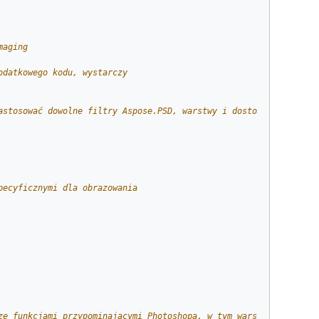
maging
odatkowego kodu, wystarczy
astosować dowolne filtry Aspose.PSD, warstwy i dostosowania, w t
pecyficznymi dla obrazowania
ze funkcjami przypominającymi Photoshopa, w tym warstwy, intelig