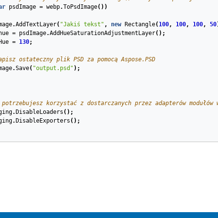
ar
psdImage
=
webp
.
ToPsdImage
())
mage
.
AddTextLayer
(
"Jakiś tekst"
,
new
Rectangle
(
100
,
100
,
100
,
50
hue
=
psdImage
.
AddHueSaturationAdjustmentLayer
();
Hue
=
130
;
apisz ostateczny plik PSD za pomocą Aspose.PSD
mage
.
Save
(
"output.psd"
);
 potrzebujesz korzystać z dostarczanych przez adapterów modułów 
ging
.
DisableLoaders
();
ging
.
DisableExporters
();