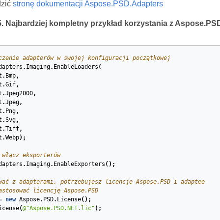
dzić
stronę dokumentacji Aspose.PSD.Adapters
 Najbardziej kompletny przykład korzystania z Aspose.PS
czenie adapterów w swojej konfiguracji początkowej
dapters
.
Imaging
.
EnableLoaders
(
t
.
Bmp
,
t
.
Gif
,
t
.
Jpeg2000
,
t
.
Jpeg
,
t
.
Png
,
t
.
Svg
,
t
.
Tiff
,
t
.
Webp
);
 włącz eksporterów
dapters
.
Imaging
.
EnableExporters
();
wać z adapterami, potrzebujesz licencje Aspose.PSD i adaptee
astosować licencję Aspose.PSD
=
new
Aspose
.
PSD
.
License
();
icense
(
@"Aspose.PSD.NET.lic"
);