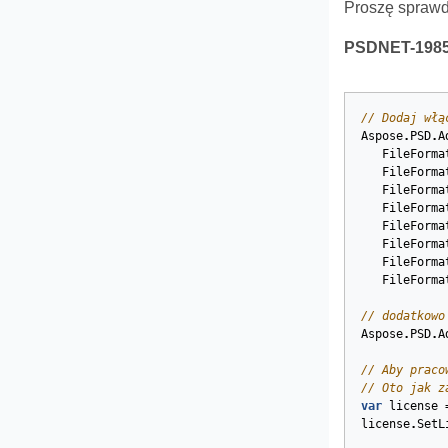
Proszę spraw
PSDNET-1985.
// Dodaj włą
Aspose
.
PSD
.
A
FileForma
FileForma
FileForma
FileForma
FileForma
FileForma
FileForma
FileForma
// dodatkowo
Aspose
.
PSD
.
A
// Aby praco
// Oto jak z
var
license
license
.
SetL