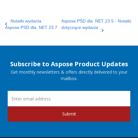
Notatki wydania
Aspose.PSD dla .NET 23.5 - Notatki
Aspose.PSD dla .NET 23.7
dotyczące wydania
Subscribe to Aspose Product Updates
Get monthly newsletters & offers directly delivered to your
mailbox.
Submit