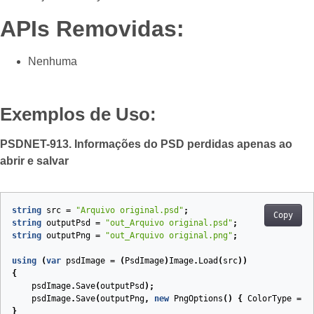
APIs Removidas:
Nenhuma
Exemplos de Uso:
PSDNET-913. Informações do PSD perdidas apenas ao
abrir e salvar
string
src
=
"Arquivo original.psd"
;
Copy
string
outputPsd
=
"out_Arquivo original.psd"
;
string
outputPng
=
"out_Arquivo original.png"
;
using
(
var
psdImage
=
(
PsdImage
)
Image
.
Load
(
src
))
{
psdImage
.
Save
(
outputPsd
);
psdImage
.
Save
(
outputPng
,
new
PngOptions
()
{
ColorType
=
P
}