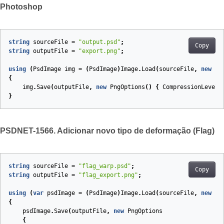
Photoshop
string
sourceFile
=
"output.psd"
;
Copy
string
outputFile
=
"export.png"
;
using
(
PsdImage
img
=
(
PsdImage
)
Image
.
Load
(
sourceFile
,
new
Ps
{
img
.
Save
(
outputFile
,
new
PngOptions
()
{
CompressionLevel
}
PSDNET-1566. Adicionar novo tipo de deformação (Flag)
string
sourceFile
=
"flag_warp.psd"
;
Copy
string
outputFile
=
"flag_export.png"
;
using
(
var
psdImage
=
(
PsdImage
)
Image
.
Load
(
sourceFile
,
new
Ps
{
psdImage
.
Save
(
outputFile
,
new
PngOptions
{