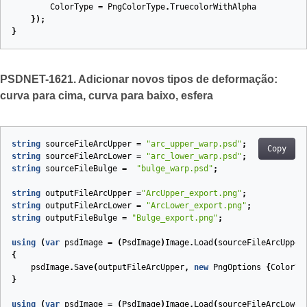
ColorType
=
PngColorType
.
TruecolorWithAlpha
});
}
PSDNET-1621. Adicionar novos tipos de deformação:
curva para cima, curva para baixo, esfera
string
sourceFileArcUpper
=
"arc_upper_warp.psd"
;
Copy
string
sourceFileArcLower
=
"arc_lower_warp.psd"
;
string
sourceFileBulge
=
"bulge_warp.psd"
;
string
outputFileArcUpper
=
"ArcUpper_export.png"
;
string
outputFileArcLower
=
"ArcLower_export.png"
;
string
outputFileBulge
=
"Bulge_export.png"
;
using
(
var
psdImage
=
(
PsdImage
)
Image
.
Load
(
sourceFileArcUpper
{
psdImage
.
Save
(
outputFileArcUpper
,
new
PngOptions
{
ColorTy
}
using
(
var
psdImage
=
(
PsdImage
)
Image
.
Load
(
sourceFileArcLower