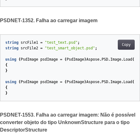
PSDNET-1352. Falha ao carregar imagem
string
srcFile1
=
"test_text.psd"
;
Copy
string
srcFile2
=
"test_smart_object.psd"
;
using
(
PsdImage
psdImage
=
(
PsdImage
)
Aspose
.
PSD
.
Image
.
Load
(
sr
{
}
using
(
PsdImage
psdImage
=
(
PsdImage
)
Aspose
.
PSD
.
Image
.
Load
(
sr
{
}
PSDNET-1553. Falha ao carregar imagem: Não é possível
converter objeto do tipo UnknownStructure para o tipo
DescriptorStructure