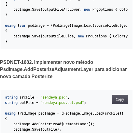
{
psdImage
.
Save
(
outputFileArcLower
,
new
PngOptions
{
ColorT
}
using
(
var
psdImage
=
(
PsdImage
)
Image
.
Load
(
sourceFileBulge
,
n
{
psdImage
.
Save
(
outputFileBulge
,
new
PngOptions
{
ColorType
}
PSDNET-1682. Implementar novo método
PsdImage.AddPosterizeAdjustmentLayer para adicionar
nova camada Posterize
string
srcFile
=
"zendeya.psd"
;
Copy
string
outFile
=
"zendeya.psd.out.psd"
;
using
(
PsdImage
psdImage
=
(
PsdImage
)
Image
.
Load
(
srcFile
))
{
psdImage
.
AddPosterizeAdjustmentLayer
();
psdImage
.
Save
(
outFile
);