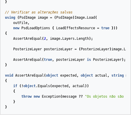
}
// Verificar as alterações salvas
using
(
PsdImage
image
=
(
PsdImage
)
Image
.
Load
(
outFile
,
new
PsdLoadOptions
{
LoadEffectsResource
=
true
}))
{
AssertAreEqual
(
2
,
image
.
Layers
.
Length
);
PosterizeLayer
posterizeLayer
=
(
PosterizeLayer
)
image
.
Lay
AssertAreEqual
(
true
,
posterizeLayer
is
PosterizeLayer
);
}
void
AssertAreEqual
(
object
expected
,
object
actual
,
string
me
{
if
(!
object
.
Equals
(
expected
,
actual
))
{
throw
new
Exception
(
message
??
"Os objetos não são ig
}
}