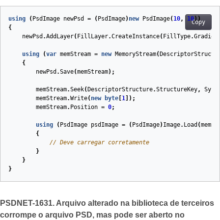
using
(
PsdImage
newPsd
=
(
PsdImage
)
new
PsdImage
(
10
,
10
))
Copy
{
newPsd
.
AddLayer
(
FillLayer
.
CreateInstance
(
FillType
.
Gradien
using
(
var
memStream
=
new
MemoryStream
(
DescriptorStructu
{
newPsd
.
Save
(
memStream
);
memStream
.
Seek
(
DescriptorStructure
.
StructureKey
,
Syst
memStream
.
Write
(
new
byte
[
1
]);
memStream
.
Position
=
0
;
using
(
PsdImage
psdImage
=
(
PsdImage
)
Image
.
Load
(
memSt
{
// Deve carregar corretamente
}
}
}
PSDNET-1631. Arquivo alterado na biblioteca de terceiros
corrompe o arquivo PSD, mas pode ser aberto no