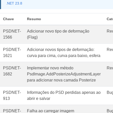
.NET 23.8
Chave
Resumo
Cat
PSDNET-
Adicionar novo tipo de deformação
Re
1566
(Flag)
PSDNET-
Adicionar novos tipos de deformação:
Re
1621
curva para cima, curva para baixo, esfera
PSDNET-
Implementar novo método
Re
1682
PsdImage.AddPosterizeAdjustmentLayer
para adicionar nova camada Posterize
PSDNET-
Informações do PSD perdidas apenas ao
Bu
913
abrir e salvar
PSDNET-
Falha ao carregar imagem
Bu