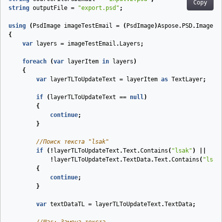
Copy
string
outputFile
=
"export.psd"
;
using
(
PsdImage
imageTestEmail
=
(
PsdImage
)
Aspose
.
PSD
.
Image
.
L
{
var
layers
=
imageTestEmail
.
Layers
;
foreach
(
var
layerItem
in
layers
)
{
var
layerTLToUpdateText
=
layerItem
as
TextLayer
;
if
(
layerTLToUpdateText
==
null
)
{
continue
;
}
//Поиск текста "lsak"
if
(!
layerTLToUpdateText
.
Text
.
Contains
(
"lsak"
)
||
!
layerTLToUpdateText
.
TextData
.
Text
.
Contains
(
"lsak
{
continue
;
}
var
textDataTL
=
layerTLToUpdateText
.
TextData
;