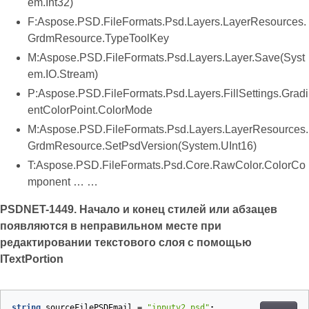
em.Int32)
F:Aspose.PSD.FileFormats.Psd.Layers.LayerResources.
GrdmResource.TypeToolKey
M:Aspose.PSD.FileFormats.Psd.Layers.Layer.Save(Syst
em.IO.Stream)
P:Aspose.PSD.FileFormats.Psd.Layers.FillSettings.Gradi
entColorPoint.ColorMode
M:Aspose.PSD.FileFormats.Psd.Layers.LayerResources.
GrdmResource.SetPsdVersion(System.UInt16)
T:Aspose.PSD.FileFormats.Psd.Core.RawColor.ColorCo
mponent … …
PSDNET-1449. Начало и конец стилей или абзацев
появляются в неправильном месте при
редактировании текстового слоя с помощью
ITextPortion
string
sourceFilePSDEmail
=
"inputv2.psd"
;