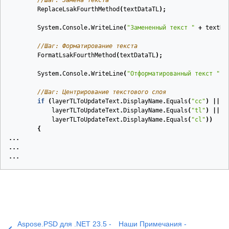
//Шаг: Замена текста
ReplaceLsakFourthMethod
(
textDataTL
);
System
.
Console
.
WriteLine
(
"Замененный текст "
+
textDa
//Шаг: Форматирование текста
FormatLsakFourthMethod
(
textDataTL
);
System
.
Console
.
WriteLine
(
"Отформатированный текст "
+
//Шаг: Центрирование текстового слоя
if
(
layerTLToUpdateText
.
DisplayName
.
Equals
(
"cc"
)
||
layerTLToUpdateText
.
DisplayName
.
Equals
(
"tl"
)
||
layerTLToUpdateText
.
DisplayName
.
Equals
(
"cl"
))
{
...
...
...
Aspose.PSD для .NET 23.5 -
Наши Примечания -