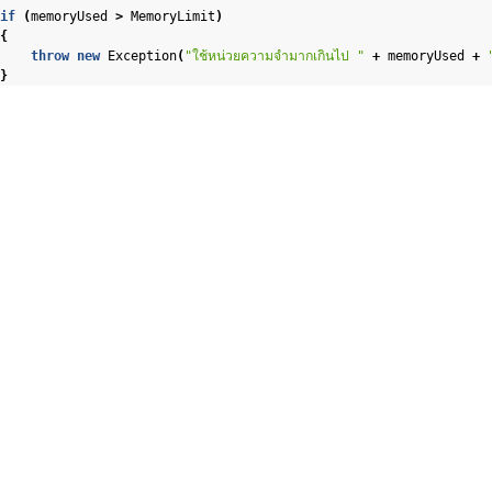
if
(
memoryUsed
>
MemoryLimit
)
{
throw
new
Exception
(
"ใช้หน่วยความจำมากเกินไป "
+
memoryUsed
+
}