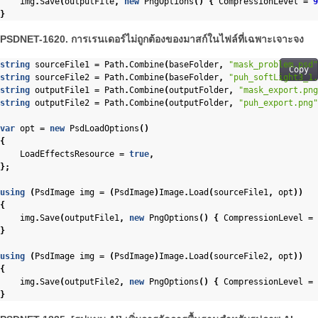
img
.
Save
(
outputFile
,
new
PngOptions
()
{
CompressionLevel
=
9
}
PSDNET-1620. การเรนเดอร์ไม่ถูกต้องของมาสก์ในไฟล์ที่เฉพาะเจาะจง
string
sourceFile1
=
Path
.
Combine
(
baseFolder
,
"mask_problem.psd"
Copy
string
sourceFile2
=
Path
.
Combine
(
baseFolder
,
"puh_softLight3_1.
string
outputFile1
=
Path
.
Combine
(
outputFolder
,
"mask_export.png
string
outputFile2
=
Path
.
Combine
(
outputFolder
,
"puh_export.png"
var
opt
=
new
PsdLoadOptions
()
{
LoadEffectsResource
=
true
,
};
using
(
PsdImage
img
=
(
PsdImage
)
Image
.
Load
(
sourceFile1
,
opt
))
{
img
.
Save
(
outputFile1
,
new
PngOptions
()
{
CompressionLevel
=
}
using
(
PsdImage
img
=
(
PsdImage
)
Image
.
Load
(
sourceFile2
,
opt
))
{
img
.
Save
(
outputFile2
,
new
PngOptions
()
{
CompressionLevel
=
}