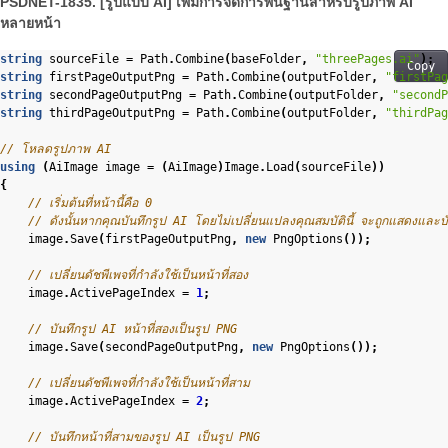
PSDNET-1835. [รูปแบบ AI] เพิ่มการจัดการพื้นฐานสำหรับรูปภาพ AI
หลายหน้า
string
sourceFile
=
Path
.
Combine
(
baseFolder
,
"threePages.ai"
);
Copy
string
firstPageOutputPng
=
Path
.
Combine
(
outputFolder
,
"firstPag
string
secondPageOutputPng
=
Path
.
Combine
(
outputFolder
,
"secondP
string
thirdPageOutputPng
=
Path
.
Combine
(
outputFolder
,
"thirdPag
// โหลดรูปภาพ AI
using
(
AiImage
image
=
(
AiImage
)
Image
.
Load
(
sourceFile
))
{
// เริ่มต้นที่หน้านี้คือ 0
// ดังนั้นหากคุณบันทึกรูป AI โดยไม่เปลี่ยนแปลงคุณสมบัตินี้ จะถูกแสดงและบ
image
.
Save
(
firstPageOutputPng
,
new
PngOptions
());
// เปลี่ยนดัชพีเพจที่กำลังใช้เป็นหน้าที่สอง
image
.
ActivePageIndex
=
1
;
// บันทึกรูป AI หน้าที่สองเป็นรูป PNG
image
.
Save
(
secondPageOutputPng
,
new
PngOptions
());
// เปลี่ยนดัชพีเพจที่กำลังใช้เป็นหน้าที่สาม
image
.
ActivePageIndex
=
2
;
// บันทึกหน้าที่สามของรูป AI เป็นรูป PNG