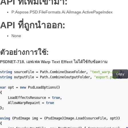
API ที่เพิ่มเข้ามา:
P:Aspose.PSD.FileFormats.Ai.AiImage.ActivePageIndex
API ที่ถูกนำออก:
None
ตัวอย่างการใช้:
PSDNET-718. เอฟเฟค Warp Text Effect ไม่ได้ใช้กับข้อความ
string
sourceFile
=
Path
.
Combine
(
baseFolder
,
"text_warp.psd"
);
Copy
string
outputFile
=
Path
.
Combine
(
outputFolder
,
"export.png"
);
var
opt
=
new
PsdLoadOptions
()
{
LoadEffectsResource
=
true
,
AllowWarpRepaint
=
true
};
using
(
PsdImage
img
=
(
PsdImage
)
Image
.
Load
(
sourceFile
,
opt
))
{