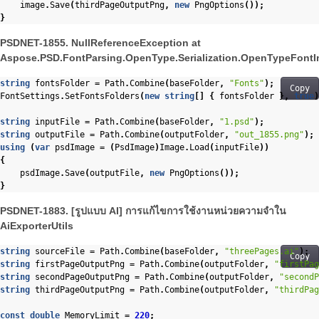
image
.
Save
(
thirdPageOutputPng
,
new
PngOptions
());
}
PSDNET-1855. NullReferenceException at
Aspose.PSD.FontParsing.OpenType.Serialization.OpenTypeFontIn
string
fontsFolder
=
Path
.
Combine
(
baseFolder
,
"Fonts"
);
Copy
FontSettings
.
SetFontsFolders
(
new
string
[]
{
fontsFolder
},
true
)
string
inputFile
=
Path
.
Combine
(
baseFolder
,
"1.psd"
);
string
outputFile
=
Path
.
Combine
(
outputFolder
,
"out_1855.png"
);
using
(
var
psdImage
=
(
PsdImage
)
Image
.
Load
(
inputFile
))
{
psdImage
.
Save
(
outputFile
,
new
PngOptions
());
}
PSDNET-1883. [รูปแบบ AI] การแก้ไขการใช้งานหน่วยความจำใน
AiExporterUtils
string
sourceFile
=
Path
.
Combine
(
baseFolder
,
"threePages.ai"
);
Copy
string
firstPageOutputPng
=
Path
.
Combine
(
outputFolder
,
"firstPag
string
secondPageOutputPng
=
Path
.
Combine
(
outputFolder
,
"secondP
string
thirdPageOutputPng
=
Path
.
Combine
(
outputFolder
,
"thirdPag
const
double
MemoryLimit
=
220
;