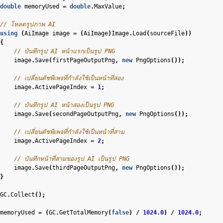
double
memoryUsed
=
double
.
MaxValue
;
// โหลดรูปภาพ AI
using
(
AiImage
image
=
(
AiImage
)
Image
.
Load
(
sourceFile
))
{
// บันทึกรูป AI หน้าแรกเป็นรูป PNG
image
.
Save
(
firstPageOutputPng
,
new
PngOptions
());
// เปลี่ยนดัชพีเพจที่กำลังใช้เป็นหน้าที่สอง
image
.
ActivePageIndex
=
1
;
// บันทึกรูป AI หน้าสองเป็นรูป PNG
image
.
Save
(
secondPageOutputPng
,
new
PngOptions
());
// เปลี่ยนดัชพีเพจที่กำลังใช้เป็นหน้าที่สาม
image
.
ActivePageIndex
=
2
;
// บันทึกหน้าที่สามของรูป AI เป็นรูป PNG
image
.
Save
(
thirdPageOutputPng
,
new
PngOptions
());
}
GC
.
Collect
();
memoryUsed
=
(
GC
.
GetTotalMemory
(
false
)
/
1024.0
)
/
1024.0
;