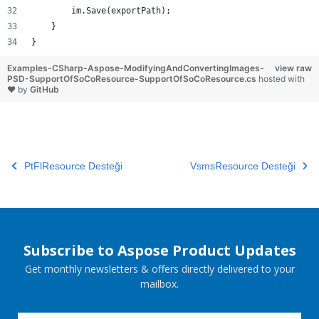
        im.Save(exportPath);
    }
}
Examples-CSharp-Aspose-ModifyingAndConvertingImages-
view raw
PSD-SupportOfSoCoResource-SupportOfSoCoResource.cs
hosted with
❤ by
GitHub
PtFlResource Desteği
VsmsResource Desteği
Subscribe to Aspose Product Updates
Get monthly newsletters & offers directly delivered to your
mailbox.