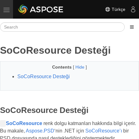
Türkçe
Toggle navigation
SoCoResource Desteği
Contents
[
Hide
]
SoCoResource Desteği
SoCoResource Desteği
SoCoResource
renk dolgu katmanları hakkında bilgi içerir.
Bu makale,
Aspose.PSD
‘nin .NET için
SoCoResource’ı
bir
PSD dosyasında nasıl desteklediğini göstermektedir.