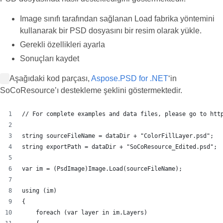
Image sınıfı tarafından sağlanan Load fabrika yöntemini
kullanarak bir PSD dosyasını bir resim olarak yükle.
Gerekli özellikleri ayarla
Sonuçları kaydet
Aşağıdaki kod parçası,
Aspose.PSD for .NET
‘in
SoCoResource’ı destekleme şeklini göstermektedir.
// For complete examples and data files, please go to htt
string sourceFileName = dataDir + "ColorFillLayer.psd";
string exportPath = dataDir + "SoCoResource_Edited.psd";
var im = (PsdImage)Image.Load(sourceFileName);
using (im)
{
    foreach (var layer in im.Layers)