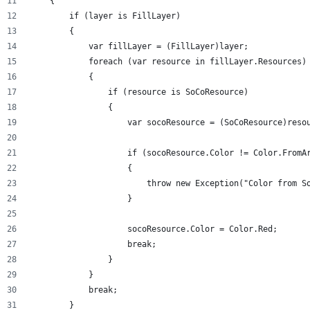
    {
        if (layer is FillLayer)
        {
            var fillLayer = (FillLayer)layer;
            foreach (var resource in fillLayer.Resources)
            {
                if (resource is SoCoResource)
                {
                    var socoResource = (SoCoResource)reso
                    if (socoResource.Color != Color.FromA
                    {
                        throw new Exception("Color from S
                    }
                    socoResource.Color = Color.Red;
                    break;
                }
            }
            break;
        }