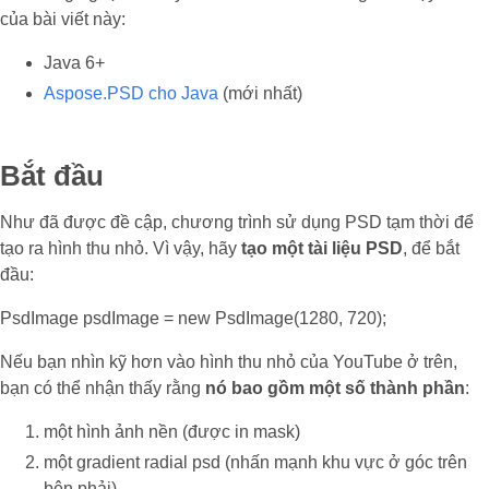
của bài viết này:
Java 6+
Aspose.PSD cho Java
(mới nhất)
Bắt đầu
Như đã được đề cập, chương trình sử dụng PSD tạm thời để
tạo ra hình thu nhỏ. Vì vậy, hãy
tạo một tài liệu PSD
, để bắt
đầu:
PsdImage psdImage = new PsdImage(1280, 720);
Nếu bạn nhìn kỹ hơn vào hình thu nhỏ của YouTube ở trên,
bạn có thể nhận thấy rằng
nó bao gồm một số thành phần
:
một hình ảnh nền (được in mask)
một gradient radial psd (nhấn mạnh khu vực ở góc trên
bên phải)