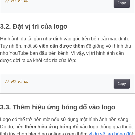
// Mã ví dụ
Copy
3.2. Đặt vị trí của logo
Hình ảnh đã tải gần như dính vào góc trên bên trái mặc định.
Tuy nhiên, một số
viền cần được thêm
để giống với hình thu
nhỏ YouTube ban đầu trên kênh. Vì vậy, vị trí hình ảnh cần
được dời ra xa khỏi các rìa của lớp:
// Mã ví dụ
Copy
3.3. Thêm hiệu ứng bóng đổ vào logo
Logo có thể trở nên mờ nếu sử dụng một hình ảnh nền sáng.
Do đó, nên
thêm hiệu ứng bóng đổ
vào logo thông qua thuộc
tính tùy chọn blending options (xem thêm
ví dụ về tạo bóng đổ
):