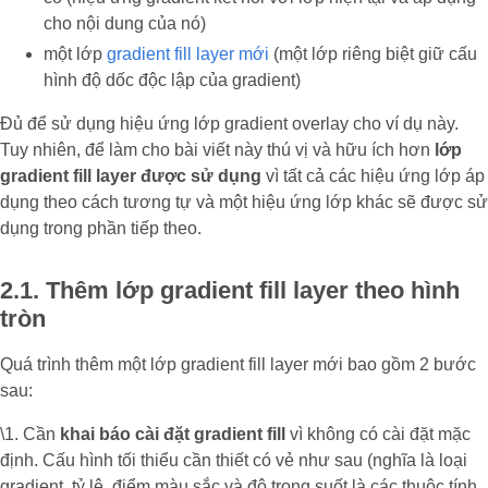
cho nội dung của nó)
một lớp
gradient fill layer mới
(một lớp riêng biệt giữ cấu
hình độ dốc độc lập của gradient)
Đủ để sử dụng hiệu ứng lớp gradient overlay cho ví dụ này.
Tuy nhiên, để làm cho bài viết này thú vị và hữu ích hơn
lớp
gradient fill layer được sử dụng
vì tất cả các hiệu ứng lớp áp
dụng theo cách tương tự và một hiệu ứng lớp khác sẽ được sử
dụng trong phần tiếp theo.
2.1. Thêm lớp gradient fill layer theo hình
tròn
Quá trình thêm một lớp gradient fill layer mới bao gồm 2 bước
sau:
\1. Cần
khai báo cài đặt gradient fill
vì không có cài đặt mặc
định. Cấu hình tối thiểu cần thiết có vẻ như sau (nghĩa là loại
gradient, tỷ lệ, điểm màu sắc và độ trong suốt là các thuộc tính