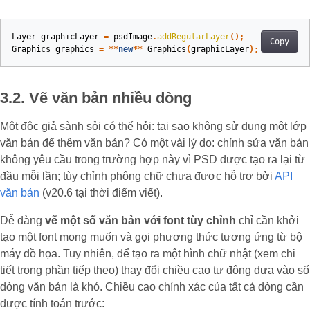
Layer
graphicLayer
=
psdImage
.
addRegularLayer
();
Copy
Graphics
graphics
=
**
new
**
Graphics
(
graphicLayer
);
3.2. Vẽ văn bản nhiều dòng
Một độc giả sành sỏi có thể hỏi: tại sao không sử dụng một lớp
văn bản để thêm văn bản? Có một vài lý do: chỉnh sửa văn bản
không yêu cầu trong trường hợp này vì PSD được tạo ra lại từ
đầu mỗi lần; tùy chỉnh phông chữ chưa được hỗ trợ bởi
API
văn bản
(v20.6 tại thời điểm viết).
Dễ dàng
vẽ một số văn bản với font tùy chỉnh
chỉ cần khởi
tạo một font mong muốn và gọi phương thức tương ứng từ bộ
máy đồ họa. Tuy nhiên, để tạo ra một hình chữ nhật (xem chi
tiết trong phần tiếp theo) thay đổi chiều cao tự động dựa vào số
dòng văn bản là khó. Chiều cao chính xác của tất cả dòng cần
được tính toán trước: