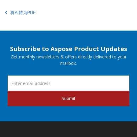
将AI转为PDF
Subscribe to Aspose Product Updates
Get monthly newsletters & offers directly delivered to your
mailbox.
Submit