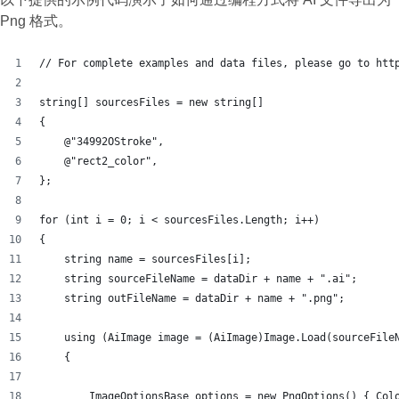
Png 格式。
// For complete examples and data files, please go to htt
string[] sourcesFiles = new string[]
{
    @"34992OStroke",
    @"rect2_color",
};
for (int i = 0; i < sourcesFiles.Length; i++)
{
    string name = sourcesFiles[i];
    string sourceFileName = dataDir + name + ".ai";
    string outFileName = dataDir + name + ".png";
    using (AiImage image = (AiImage)Image.Load(sourceFile
    {
        ImageOptionsBase options = new PngOptions() { Col