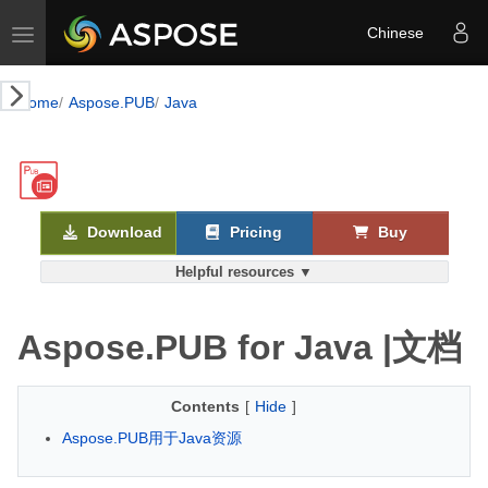
Toggle navigation
Chinese
Home
Aspose.PUB
Java
Download
Pricing
Buy
Helpful resources ▼
Aspose.PUB for Java |文档
Contents
[
Hide
]
Aspose.PUB用于Java资源