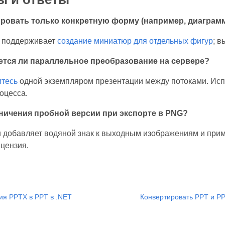
ировать только конкретную форму (например, диаграмму
s поддерживает
создание миниатюр для отдельных фигур
; 
тся ли параллельное преобразование на сервере?
итесь
одной экземпляром презентации между потоками. Исп
оцесса.
ничения пробной версии при экспорте в PNG?
 добавляет водяной знак к выходным изображениям и при
цензия.
ия PPTX в PPT в .NET
Конвертировать PPT и P