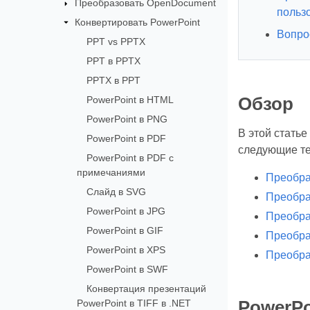
Преобразовать OpenDocument
польз
Конвертировать PowerPoint
Вопро
PPT vs PPTX
PPT в PPTX
PPTX в PPT
PowerPoint в HTML
Обзор
PowerPoint в PNG
В этой стать
PowerPoint в PDF
следующие т
PowerPoint в PDF с
примечаниями
Преобра
Слайд в SVG
Преобра
PowerPoint в JPG
Преобра
PowerPoint в GIF
Преобра
PowerPoint в XPS
Преобра
PowerPoint в SWF
Конвертация презентаций
PowerPoint в TIFF в .NET
PowerPo