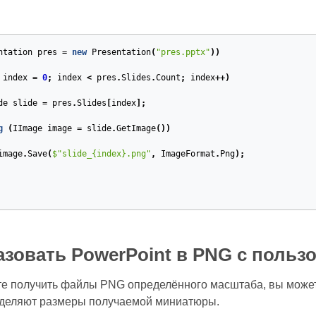
ntation
pres
=
new
Presentation
(
"pres.pptx"
))
index
=
0
;
index
<
pres
.
Slides
.
Count
;
index
++)
de
slide
=
pres
.
Slides
[
index
];
g
(
IImage
image
=
slide
.
GetImage
())
image
.
Save
(
$
"slide_{index}.png"
,
ImageFormat
.
Png
);
зовать PowerPoint в PNG с польз
те получить файлы PNG определённого масштаба, вы може
деляют размеры получаемой миниатюры.