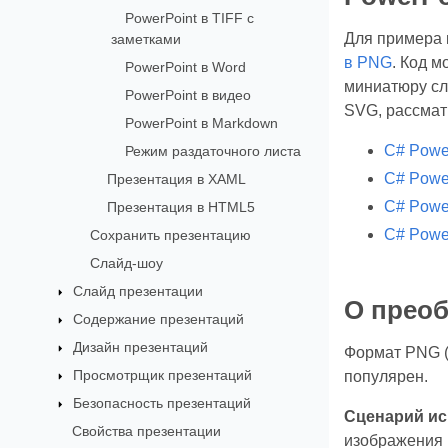
PowerPoint в TIFF с
Для примера 
заметками
в PNG
. Код м
PowerPoint в Word
миниатюру сл
PowerPoint в видео
SVG, рассмат
PowerPoint в Markdown
C# Powe
Режим раздаточного листа
C# Powe
Презентация в XAML
C# Power
Презентация в HTML5
C# Powe
Сохранить презентацию
Слайд-шоу
Слайд презентации
О преоб
Содержание презентаций
Дизайн презентаций
Формат PNG (P
Просмотрщик презентаций
популярен.
Безопасность презентаций
Сценарий ис
Свойства презентации
изображения 