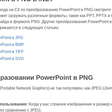
кода на C# по преобразованию PowerPoint в PNG смотрите
ожет загружать различные форматы, такие как PPT, PPTX и O
айда в формате PNG. Другие преобразования PowerPoint в
риваются в следующих статьях.
rPoint в JPG
rPoint в BMP
Point в TIFF
rPoint в SVG
разовании PowerPoint в PNG
ortable Network Graphics) не так популярен, как JPEG (Joint
пользования:
Когда у вас сложное изображение и размер
по сравнению с JPEG.