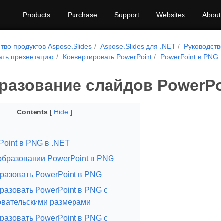
Products
Purchase
Support
Websites
About
тво продуктов Aspose.Slides
Aspose.Slides для .NET
Руководств
ать презентацию
Конвертировать PowerPoint
PowerPoint в PNG
разование слайдов PowerPoi
Contents
[
Hide
]
Point в PNG в .NET
образовании PowerPoint в PNG
разовать PowerPoint в PNG
разовать PowerPoint в PNG с
овательскими размерами
разовать PowerPoint в PNG с