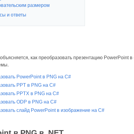
овательским размером
сы и ответы
е объясняется, как преобразовать презентацию PowerPoint
емы.
зовать PowerPoint в PNG на C#
зовать PPT в PNG на C#
зовать PPTX в PNG на C#
зовать ODP в PNG на C#
зовать слайд PowerPoint в изображение на C#
int в PNG в .NET