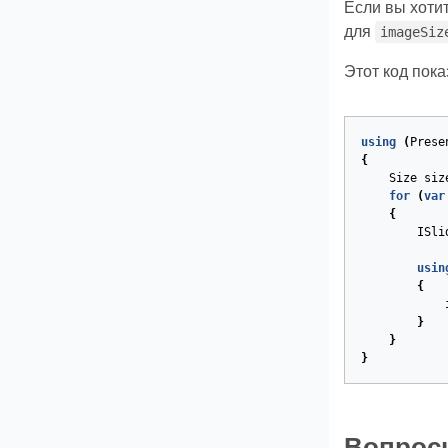
Если вы хоти
для
imageSiz
Этот код пока
using
(
Prese
{
Size
siz
for
(
var
{
ISli
usin
{
}
}
}
Вопрос