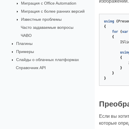
изображений.
Миграция с Office Automation
Миграция с более ранних версий
Известные проблемы
using
(
Prese
{
Часто задаваемые вопросы
for
(
var
ЧАВО
{
ISli
Плагины
Примеры
usin
{
Слайды о облачных платформах
Справочник API
}
}
}
Преобра
Если вы хоти
которые опре