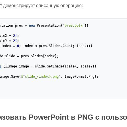
C# демонстрирует описанную операцию:
ntation
pres
=
new
Presentation
(
"pres.pptx"
))
aleX
=
2f
;
aleY
=
2f
;
index
=
0
;
index
<
pres
.
Slides
.
Count
;
index
++)
de
slide
=
pres
.
Slides
[
index
];
g
(
IImage
image
=
slide
.
GetImage
(
scaleX
,
scaleY
))
image
.
Save
(
$
"slide_{index}.png"
,
ImageFormat
.
Png
);
зовать PowerPoint в PNG с польз