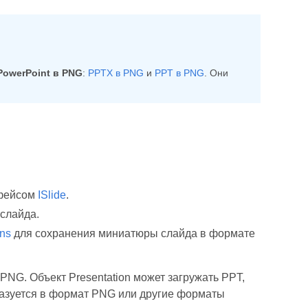
owerPoint в PNG
:
PPTX в PNG
и
PPT в PNG
. Они
фейсом
ISlide
.
слайда.
ons
для сохранения миниатюры слайда в формате
 PNG. Объект Presentation может загружать PPT,
бразуется в формат PNG или другие форматы