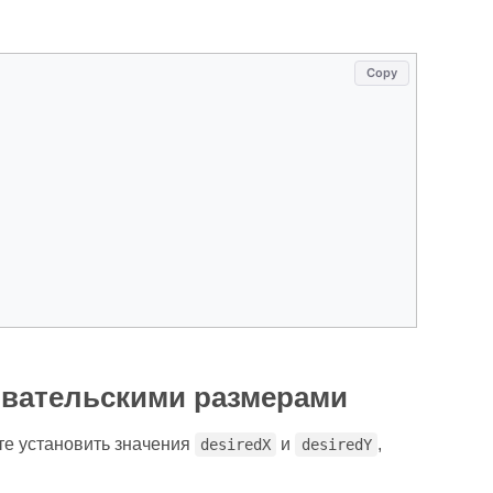
Copy
овательскими размерами
те установить значения
и
,
desiredX
desiredY