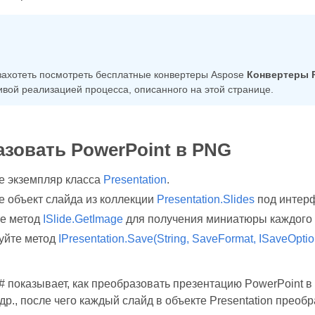
захотеть посмотреть бесплатные конвертеры Aspose
Конвертеры P
вой реализацией процесса, описанного на этой странице.
зовать PowerPoint в PNG
е экземпляр класса
Presentation
.
е объект слайда из коллекции
Presentation.Slides
под интер
е метод
ISlide.GetImage
для получения миниатюры каждого 
уйте метод
IPresentation.Save(String, SaveFormat, ISaveOpti
# показывает, как преобразовать презентацию PowerPoint в
др., после чего каждый слайд в объекте Presentation прео