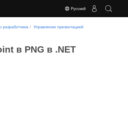
Русский
о разработчика
Управление презентацией
nt в PNG в .NET