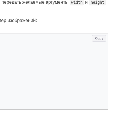
е передать желаемые аргументы
и
width
height
змер изображений:
Copy