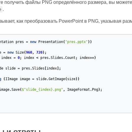
те получить файлы PNG определённого размера, вы может
.
e
зывает, как преобразовать PowerPoint в PNG, указывая ра
ntation
pres
=
new
Presentation
(
"pres.pptx"
))
e
=
new
Size
(
960
,
720
);
index
=
0
;
index
<
pres
.
Slides
.
Count
;
index
++)
de
slide
=
pres
.
Slides
[
index
];
g
(
IImage
image
=
slide
.
GetImage
(
size
))
image
.
Save
(
$
"slide_{index}.png"
,
ImageFormat
.
Png
);
ы и ответы