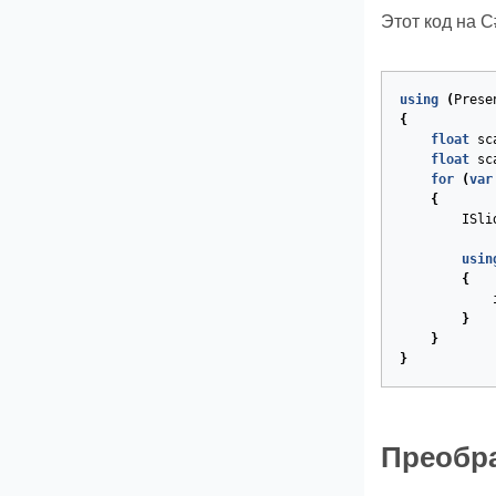
Этот код на 
using
(
Prese
{
float
sc
float
sc
for
(
var
{
ISli
usin
{
}
}
}
Преобра