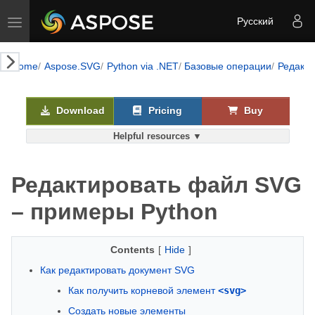
Toggle navigation
Русский
k AI
Home
Aspose.SVG
Python via .NET
Базовые операции
Редакт
Download
Pricing
Buy
Helpful resources ▼
Редактировать файл SVG
– примеры Python
Contents
[
Hide
]
Как редактировать документ SVG
Как получить корневой элемент
<svg>
Создать новые элементы