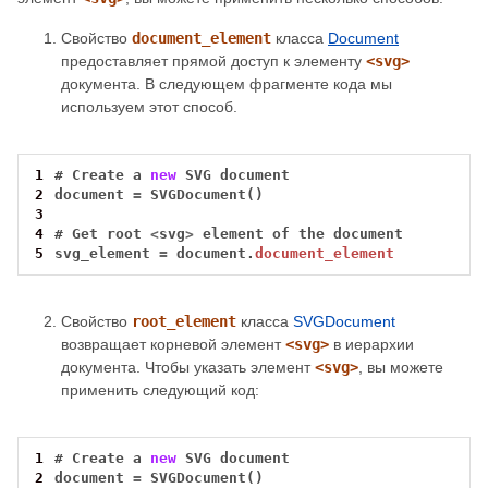
Свойство
document_element
класса
Document
предоставляет прямой доступ к элементу
<svg>
документа. В следующем фрагменте кода мы
используем этот способ.
1
#
Create
a
new
SVG
document
2
document
=
SVGDocument()
3
4
#
Get
root
<
svg
>
element
of
the
document
5
svg_element
=
document.
document_element
Свойство
root_element
класса
SVGDocument
возвращает корневой элемент
<svg>
в иерархии
документа. Чтобы указать элемент
<svg>
, вы можете
применить следующий код:
1
#
Create
a
new
SVG
document
2
document
=
SVGDocument()