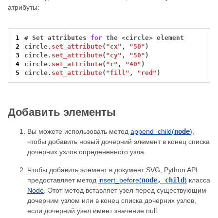
атрибуты:
1
#
Set
attributes
for
the
<
circle
>
element
2
circle.
set_attribute
(
"cx"
,
"50"
)
3
circle.
set_attribute
(
"cy"
,
"50"
)
4
circle.
set_attribute
(
"r"
,
"40"
)
5
circle.
set_attribute
(
"fill"
,
"red"
)
Добавить элементы
Вы можете использовать метод
append_child(
node
)
,
чтобы добавить новый дочерний элемент в конец списка
дочерних узлов опредененного узла.
Чтобы добавить элемент в документ SVG, Python API
предоставляет метод
insert_before(
node, child
)
класса
Node
. Этот метод вставляет узел перед существующим
дочерним узлом или в конец списка дочерних узлов,
если дочерний узел имеет значение null.