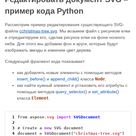
пример кода Python
Рассмотрим пример редактирования существующего SVG-
файла
сchristmas-tree.svg
. Мы возьмем файл с рисунком елки
и отредактируем его, сделав рисунок елки на фоне ночного
неба. Для этого мы добавим фон и круги, которые будут
изображать звезды и изменим цвет дерева.
Следующий фрагмент кода показывает:
как добавлять новые элементы с помощью методов
insert_before()
и
append_child()
класса
Node
;
как найти нужный элемент и установить его атрибуты с
помощью методов
query_selector()
и
set_attribute()
класса
Element
.
 1
from
aspose.
svg
import
SVGDocument
 2
 3
#
Create
a
new
SVG
document
 4
document
=
SVGDocument(
"сhristmas-tree.svg"
)