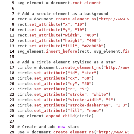
 5
svg_element
=
document.
root_element
 6
 7
#
Add
a
<
rect
>
element
as
a
background
 8
rect
=
document.
create_element_ns
(
"http://www.w3
 9
rect.
set_attribute
(
"x"
,
"10"
)
10
rect.
set_attribute
(
"y"
,
"10"
)
11
rect.
set_attribute
(
"width"
,
"400"
)
12
rect.
set_attribute
(
"height"
,
"400"
)
13
rect.
set_attribute
(
"fill"
,
"#2a065b"
)
14
svg_element.
insert_before
(rect,
svg_element.
firs
15
16
#
Add
a
circle
element
stylized
as
a
star
17
circle
=
document.
create_element_ns
(
"http://www.
18
circle.
set_attribute
(
"id"
,
"star"
)
19
circle.
set_attribute
(
"cx"
,
"60"
)
20
circle.
set_attribute
(
"cy"
,
"50"
)
21
circle.
set_attribute
(
"r"
,
"5"
)
22
circle.
set_attribute
(
"stroke"
,
"white"
)
23
circle.
set_attribute
(
"stroke-width"
,
"4"
)
24
circle.
set_attribute
(
"stroke-dasharray"
,
"1 3"
)
25
circle.
set_attribute
(
"fill"
,
"none"
)
26
svg_element.
append_child
(circle)
27
28
#
Create
and
add
new
stars
29
use
=
document.
create_element_ns
(
"http://www.w3.