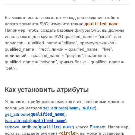
Вы можете использовать тот же код для создания любого
нового элемента SVG; измените только
qualified_name
.
Например, чтобы создать базовые фигуры SVG, вы должны
использовать для кругов SVG qualified_name = “circle”, для
эллипсов – qualified_name = “ellipse”, прямоугольников –
qualified_name = “rect”, линий – qualified_name = “line”,
полилиний – qualified_name = “polyline”, полигонов –
qualified_name = “polygon”, кривых Безье – qualified_name =
“path”.
Как установить атрибуты
Управлять атрибутами элементов и их значениями можно с
помощью методов
set_attribute(
name, value
)
,
get_attribute(
qualified_name
)
,
has_attribute(
qualified_name
)
,
remove_attribute(
qualified_name
)
класса
Element
. Например,
если вы создаете элемент
<circle>
, вы можете установить