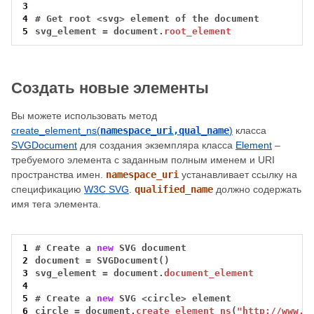
3
4
#
Get
root
<
svg
>
element
of
the
document
5
svg_element
=
document.
root_element
Создать новые элементы
Вы можете использовать метод
create_element_ns(
namespace_uri,qual_name
)
класса
SVGDocument
для создания экземпляра класса
Element
–
требуемого элемента с заданным полным именем и URI
пространства имен.
namespace_uri
устанавливает ссылку на
спецификацию
W3C SVG
.
qualified_name
должно содержать
имя тега элемента.
1
#
Create
a
new
SVG
document
2
document
=
SVGDocument()
3
svg_element
=
document.
document_element
4
5
#
Create
a
new
SVG
<
circle
>
element
6
circle
=
document.
create_element_ns
(
"http://www.w