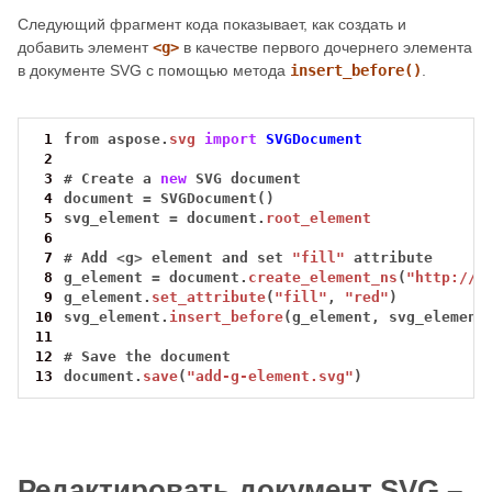
Следующий фрагмент кода показывает, как создать и
добавить элемент
<g>
в качестве первого дочернего элемента
в документе SVG с помощью метода
insert_before()
.
 1
from
aspose.
svg
import
SVGDocument
 2
 3
#
Create
a
new
SVG
document
 4
document
=
SVGDocument()
 5
svg_element
=
document.
root_element
 6
 7
#
Add
<
g
>
element
and
set
"fill"
attribute
 8
g_element
=
document.
create_element_ns
(
"http://w
 9
g_element.
set_attribute
(
"fill"
,
"red"
)
10
svg_element.
insert_before
(g_element,
svg_element
11
12
#
Save
the
document
13
document.
save
(
"add-g-element.svg"
)
Редактировать документ SVG –