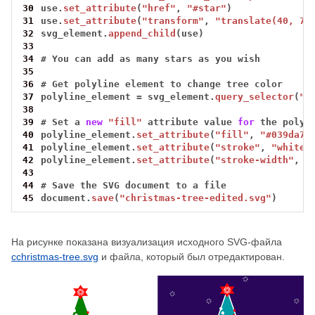
30
use.
set_attribute
(
"href"
,
"#star"
)
31
use.
set_attribute
(
"transform"
,
"translate(40, 70
32
svg_element.
append_child
(use)
33
34
#
You
can
add
as
many
stars
as
you
wish
35
36
#
Get
polyline
element
to
change
tree
color
37
polyline_element
=
svg_element.
query_selector
(
"p
38
39
#
Set
a
new
"fill"
attribute
value
for
the
polyl
40
polyline_element.
set_attribute
(
"fill"
,
"#039da7"
41
polyline_element.
set_attribute
(
"stroke"
,
"white"
42
polyline_element.
set_attribute
(
"stroke-width"
,
"
43
44
#
Save
the
SVG
document
to
a
file
45
document.
save
(
"сhristmas-tree-edited.svg"
)
На рисунке показана визуализация исходного SVG-файла
сchristmas-tree.svg
и файла, который был отредактирован.