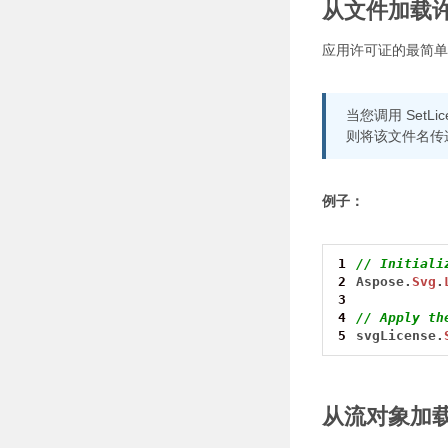
从文件加载
应用许可证的最简单方
当您调用 SetL
则将该文件名传递给 
例子：
1
// Initiali
2
Aspose.
Svg
.
3
4
// Apply th
5
svgLicense.
从流对象加