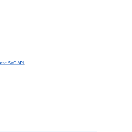
ose.SVG API
。