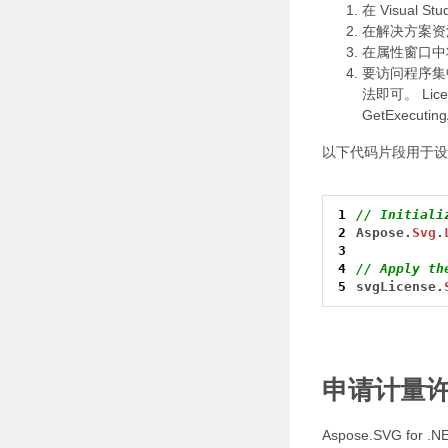
在 Visual S
在解决方案资
在属性窗口
要访问程序集
法即可。 Lice
GetExecutin
以下代码片段用于设
1
// Initiali
2
Aspose.
Svg
.
3
4
// Apply th
5
svgLicense.
申请计量
Aspose.SVG 