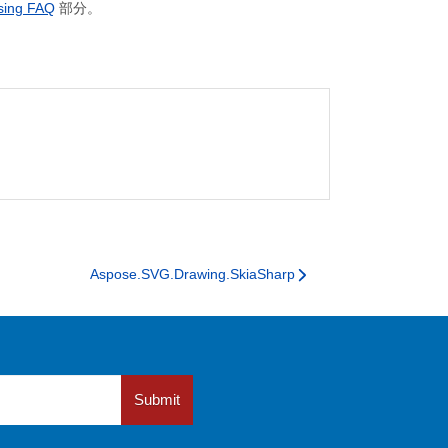
sing FAQ
部分。
Aspose.SVG.Drawing.SkiaSharp
Submit