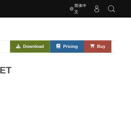
简体中
文
Download
Pricing
Buy
NET