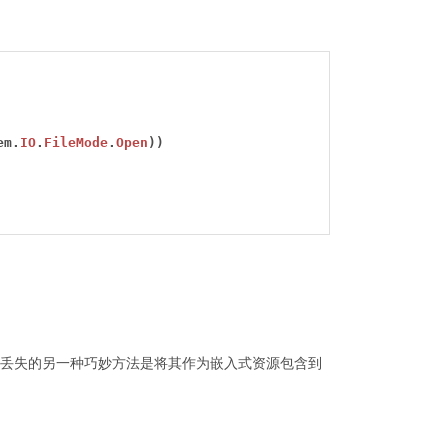
em.
IO
.
FileMode
.
Open
))
丢失的另一种巧妙方法是将其作为嵌入式资源包含到