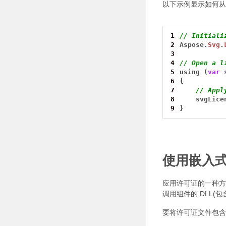
以下示例显示如何从
1
// Initiali
2
Aspose.
Svg
.
3
4
// Open a l
5
using
(
var
6
{
7
// Appl
8
svgLice
9
}
使用嵌入
应用许可证的一种方
调用组件的 DLL(包含
要将许可证文件包含