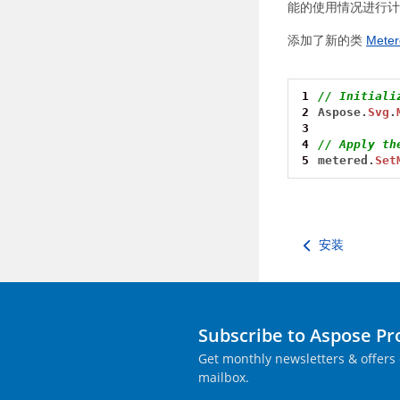
能的使用情况进行
添加了新的类
Meter
1
// Initiali
2
Aspose.
Svg
.
3
4
// Apply th
5
metered.
Set
安装
Subscribe to Aspose P
Get monthly newsletters & offers 
mailbox.