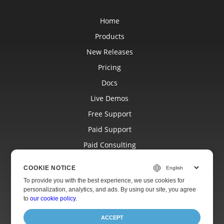
Home
Products
New Releases
Pricing
Docs
Live Demos
Free Support
Paid Support
Paid Consulting
Blog
COOKIE NOTICE
Websites
To provide you with the best experience, we use cookies for
personalization, analytics, and ads. By using our site, you agree
About
to
our cookie policy
.
ACCEPT