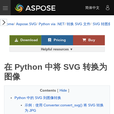
Toggle navigation
简体中文
k AI
Home
Aspose.SVG
Python via .NET
转换 SVG 文件
SVG 转图像
Download
Pricing
Buy
Helpful resources ▼
在 Python 中将 SVG 转换为
图像
Contents
[
Hide
]
Python 中的 SVG 到图像转换
示例：使用 Converter.convert_svg() 将 SVG 转换
为 JPG