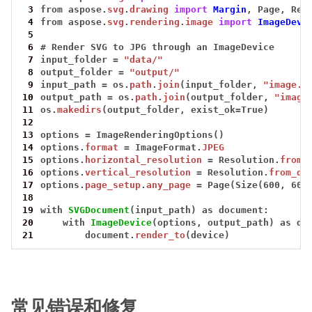
 3
from
aspose.
svg
.
drawing
import
Margin
,
Page,
Res
 4
from
aspose.
svg
.
rendering
.
image
import
ImageDevi
 5
 6
#
Render
SVG
to
JPG
through
an
ImageDevice
 7
input_folder
=
"data/"
 8
output_folder
=
"output/"
 9
input_path
=
os.
path
.
join
(input_folder,
"image.s
10
output_path
=
os.
path
.
join
(output_folder,
"image
11
os.
makedirs
(output_folder,
exist_ok
=
True)
12
13
options
=
ImageRenderingOptions()
14
options.
format
=
ImageFormat.
JPEG
15
options.
horizontal_resolution
=
Resolution.
from_
16
options.
vertical_resolution
=
Resolution.
from_do
17
options.
page_setup
.
any_page
=
Page(Size(600,
600
18
19
with
SVGDocument
(input_path)
as
document:
20
with
ImageDevice
(options,
output_path)
as
de
21
document.
render_to
(device)
常见错误和修复