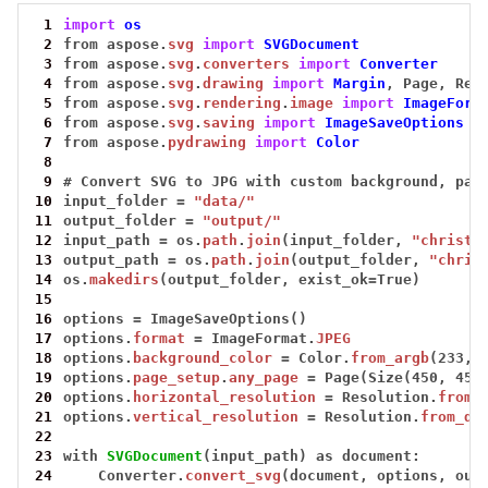
 1
import
os
 2
from
aspose.
svg
import
SVGDocument
 3
from
aspose.
svg
.
converters
import
Converter
 4
from
aspose.
svg
.
drawing
import
Margin
,
Page,
Res
 5
from
aspose.
svg
.
rendering
.
image
import
ImageForm
 6
from
aspose.
svg
.
saving
import
ImageSaveOptions
 7
from
aspose.
pydrawing
import
Color
 8
 9
#
Convert
SVG
to
JPG
with
custom
background,
pag
10
input_folder
=
"data/"
11
output_folder
=
"output/"
12
input_path
=
os.
path
.
join
(input_folder,
"christm
13
output_path
=
os.
path
.
join
(output_folder,
"chris
14
os.
makedirs
(output_folder,
exist_ok
=
True)
15
16
options
=
ImageSaveOptions()
17
options.
format
=
ImageFormat.
JPEG
18
options.
background_color
=
Color.
from_argb
(233,
19
options.
page_setup
.
any_page
=
Page(Size(450,
450
20
options.
horizontal_resolution
=
Resolution.
from_
21
options.
vertical_resolution
=
Resolution.
from_do
22
23
with
SVGDocument
(input_path)
as
document:
24
Converter.
convert_svg
(document,
options,
out