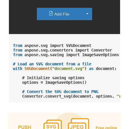
Toggle Dropdown
Add File
from
from
from
 aspose.svg.saving import ImageSaveOptions

# Load an SVG document from a file
with
SVGDocument
(
"document.svg"
) 
as
 document:

    # Initialize saving options

    options
 = ImageSaveOptions()

# Convert the SVG document to PNG
    Converter.convert_svg(document, options, 
"resu