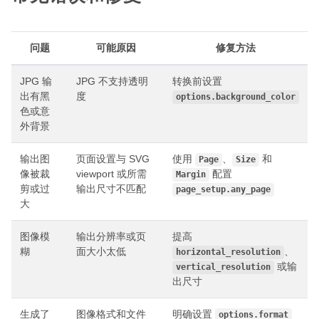
问题
可能原因
修复方法
JPG 输
JPG 不支持透明
转换前设置
出有黑
度
options.background_color
色或意
外背景
输出图
页面设置与 SVG
使用
、
和
Page
Size
像被裁
viewport 或所需
配置
Margin
剪或过
输出尺寸不匹配
page_setup.any_page
大
图像模
输出分辨率或页
提高
糊
面大小太低
、
horizontal_resolution
或输
vertical_resolution
出尺寸
生成了
图像格式和文件
明确设置
options.format