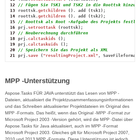
12
// Fügen Sie TSK1 und TSK2 in die Roottsk hinzu
13
roottsk.
getchildren
().
add
(tsk1);
14
roottsk.
getchildren
().
add
(tsk2);
15
// Roottsk als Root -Aufgabe des Projekts festle
16
prj.
setroottask
(roottsk);
17
// Neuberechnung durchführen
18
prj.
calctaskids
();
19
prj.
calctaskuids
();
20
// Speichern Sie das Projekt als XML
21
prj.
save
(
"resultingProject.xml"
,
SaveFileformat
MPP -Unterstützung
Aspose.Tasks FÜR JAVA unterstützt das Lesen von MPP -
Dateien, aktualisiert die Projektzusammenfassungsinformationen
und das Schreiben aktualisierter Projektdateien im Original des
MPP -Formats. Das heißt, wenn das Original -MPP -Format zur
Microsoft Project 2003 -Version gehört, wird die MPP -Datei über
Aspose.Tasks für Java aktualisiert, auch im MPP -Format
Microsoft Project 2003. Gleiches gilt für Microsoft Project 2007,
2010 und 2013 MPP -Formate. Diese Unterstützung ist jedoch