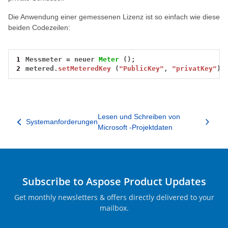
Die Anwendung einer gemessenen Lizenz ist so einfach wie diese
beiden Codezeilen:
1
Messmeter
=
neuer
Meter
();
2
metered.
setMeteredKey
(
"PublicKey"
,
"privatKey"
);
Lesen und Schreiben von
Systemanforderungen
Microsoft -Projektdaten
Subscribe to Aspose Product Updates
Get monthly newsletters & offers directly delivered to your
mailbox.