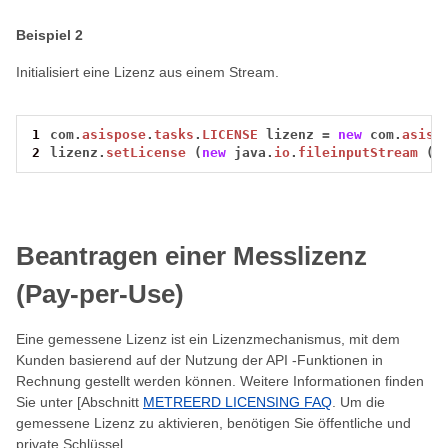
Beispiel 2
Initialisiert eine Lizenz aus einem Stream.
1
com.
asispose
.
tasks
.
LICENSE
lizenz
=
new
com.
asisp
2
lizenz.
setLicense
(
new
java.
io
.
fileinputStream
(
"
Beantragen einer Messlizenz
(Pay-per-Use)
Eine gemessene Lizenz ist ein Lizenzmechanismus, mit dem
Kunden basierend auf der Nutzung der API -Funktionen in
Rechnung gestellt werden können. Weitere Informationen finden
Sie unter [Abschnitt
METREERD LICENSING FAQ
. Um die
gemessene Lizenz zu aktivieren, benötigen Sie öffentliche und
private Schlüssel.