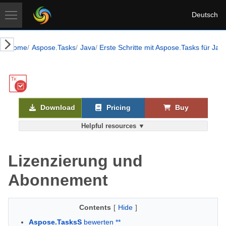
Deutsch
Home
Aspose.Tasks
Java
Erste Schritte mit Aspose.Tasks für Jav
Download
Pricing
Buy
Helpful resources ▼
Lizenzierung und
Abonnement
Contents
[
Hide
]
Aspose.TasksS
bewerten **