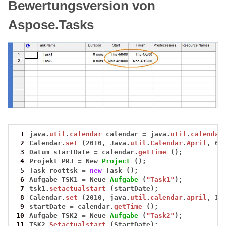
Bewertungsversion von
Aspose.Tasks
 1
java.
util
.
calendar
calendar
=
java.
util
.
calendar
 2
Calendar.
set
(2010,
Java.
util
.
Calendar
.
April
,
6,
 3
Datum
startDate
=
calendar.
getTime
();
 4
Projekt
PRJ
=
New
Project
();
 5
Task
roottsk
=
new
Task
();
 6
Aufgabe
TSK1
=
Neue
Aufgabe
(
"Task1"
);
 7
tsk1.
setactualstart
(startDate);
 8
Calendar.
set
(2010,
java.
util
.
calendar
.
april
,
10
 9
startDate
=
calendar.
getTime
();
10
Aufgabe
TSK2
=
Neue
Aufgabe
(
"Task2"
);
11
TSK2.
Setactualstart
(StartDate);